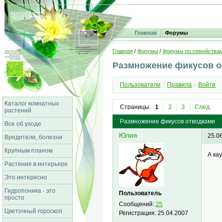
Главная
Форумы
Главная
/
Форумы
/
Форумы по семейства
Размножение фикусов о
Пользователи
Правила
Войти
Каталог комнатных
Страницы:
1
2
3
След.
растений
Размножение фикусов отводками
Все об уходе
Юлия
25.0
Вредители, болезни
Крупным планом
А ка
Растения в интерьере
Это интересно
Гидропоника - это
Пользователь
просто
Сообщений:
25
Цветочный гороскоп
Регистрация:
25.04.2007