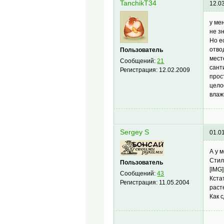
TanchikT34
12.0
у ме
не з
Но е
отво
Пользователь
мест
Сообщений:
21
сант
Регистрация:
12.02.2009
прос
цело
влаж
Sergey S
01.0
А у 
Стил
Пользователь
[IMG]
Сообщений:
43
Кста
Регистрация:
11.05.2004
раст
Как 