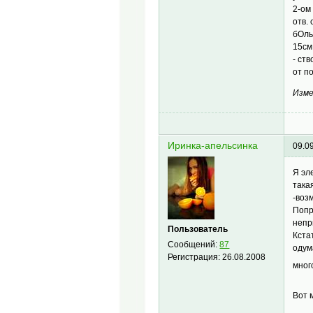
2-ом
отв.
бОль
15см
- ст
от п
Изме
Иринка-апельсинка
09.0
Я эл
така
-воз
Попр
непр
Пользователь
Кста
Сообщений:
87
одум
Регистрация:
26.08.2008
мног
Вот 