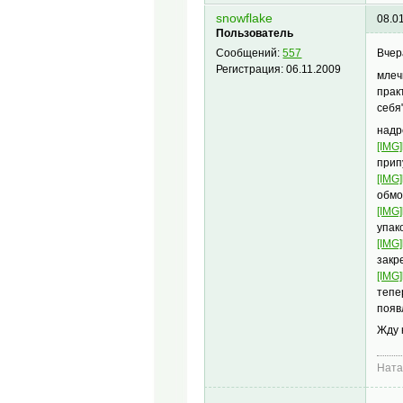
snowflake
08.0
Пользователь
Вчер
Сообщений:
557
Регистрация:
06.11.2009
млеч
прак
себя
надр
[IMG]
прип
[IMG]
обмо
[IMG]
упак
[IMG]
закр
[IMG]
тепе
появ
Жду 
Нат