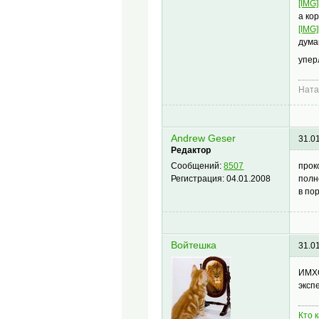
[IMG]
а ко
[IMG]
дума
упер
Нат
Andrew Geser
31.0
Редактор
прок
Сообщений:
8507
полн
Регистрация:
04.01.2008
в по
Войтешка
31.0
ИМХО
эксп
Кто 