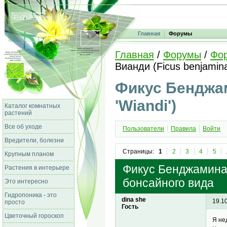
Главная
Форумы
Главная
/
Форумы
/
Фо
Вианди (Ficus benjamina
Фикус Бенджам
'Wiandi')
Каталог комнатных
растений
Все об уходе
Пользователи
Правила
Войти
Вредители, болезни
Страницы:
1
2
3
4
5
Крупным планом
Фикус Бенджамина В
Растения в интерьере
бонсайного вида
Это интересно
Гидропоника - это
dina she
19.1
просто
Гость
Цветочный гороскоп
Я не