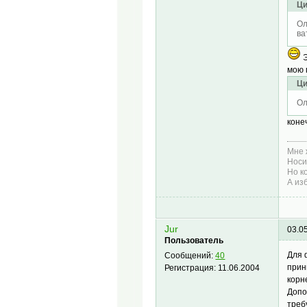
Ци
Ол
ва
Э
мою 
Ци
Ол
коне
Мне 
Носи
Но ко
А изб
Jur
03.0
Пользователь
Для 
Сообщений:
40
прин
Регистрация:
11.06.2004
корн
Допо
треб