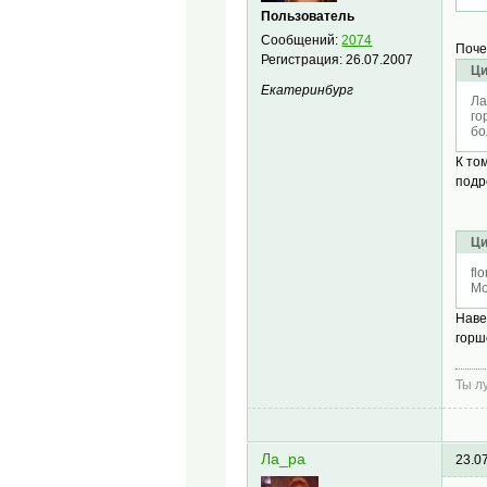
Пользователь
Сообщений:
2074
Поче
Регистрация:
26.07.2007
Ци
Екатеринбург
Ла
го
бо
К то
подр
Ци
fl
Мо
Наве
горш
Ты л
Ла_ра
23.0