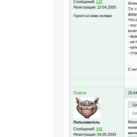
Сообщений:
130
боль
Регистрация:
15.04.2005
Т.е.
фику
Город на семи холмах
Что 
- по
коли
- вы
- не
- ку
- ст
С не
Олеся
25.0
Ци
Ол
Веро
Пользователь
начи
Сообщений:
205
многи
Регистрация:
04.05.2004