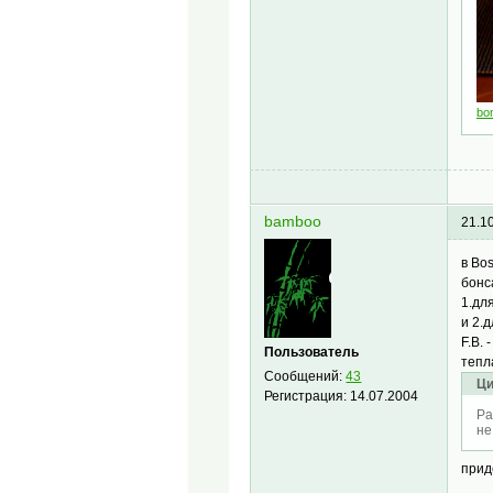
bo
bamboo
21.1
в Bo
бонс
1.дл
и 2.
F.B. 
Пользователь
тепл
Сообщений:
43
Ци
Регистрация:
14.07.2004
Pa
не
прид