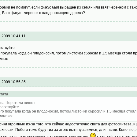
ормки не помогут, если фикус был выращен из семян или взят черенком с тако
, Ваш фикус - черенок с плодоносящего дерева?
1.2009 10:41:11
вствуйте
о покупала когда он плодоносил, потом листочки сбросил и 1,5 месяца стоял пр
мные
1.2009 10:55:35
тата
на Церетели пишет:
равствуйте
его покупала когда он плодоносил, потом листочки сбросил и 1,5 месяца стоял 
ромные
очки огромные из-за того, что сейчас недостаточно света для фотосинтеза, 
рхности. Побеги тоже будут из-за этого вытянувшимися, длинными. Конечно,