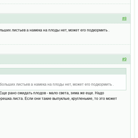
#8
ольших листьев а намека на плоды нет, может его подкормить .
#9
 больших листьев а намека на плоды нет, может его подкормить .
 Еще рано ожидать плодов - мало света, зима же еще. Надо
ерешка листа. Если они такие выпуклые, кругленькие, то это может