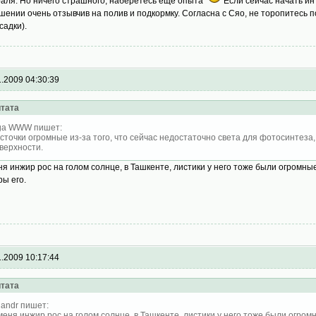
аля. Но ничего страшного, наберетесь еще опыта
Если сейчас начать инт
шении очень отзывчив на полив и подкормку. Согласна с Сяо, не торопитесь по
садки).
1.2009 04:30:39
тата
ga WWW пишет:
сточки огромные из-за того, что сейчас недостаточно света для фотосинтеза
верхности.
ня инжир рос на голом солнце, в Ташкенте, листики у него тоже были огромны
ры его.
1.2009 10:17:44
тата
landr пишет:
меня инжир рос на голом солнце, в Ташкенте, листики у него тоже были огром