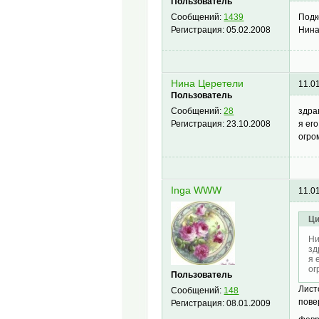
Пользователь
Подк
Сообщений:
1439
Нина
Регистрация:
05.02.2008
Нина Церетели
11.0
Пользователь
здра
Сообщений:
28
я ег
Регистрация:
23.10.2008
огро
Inga WWW
11.0
Ци
Ни
зд
я 
ог
Пользователь
Лист
Сообщений:
148
пове
Регистрация:
08.01.2009