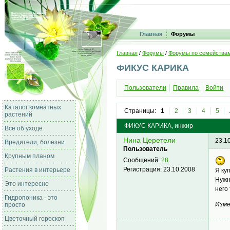
Главная
Форумы
Главная
/
Форумы
/
Форумы по семейства
ФИКУС КАРИКА
Пользователи
Правила
Войти
Каталог комнатных
Страницы:
1
2
3
4
5
растений
ФИКУС КАРИКА, инжир
Все об уходе
Нина Церетели
23.1
Вредители, болезни
Пользователь
Крупным планом
Сообщений:
28
Регистрация:
23.10.2008
Растения в интерьере
Я ку
Нужн
Это интересно
него
Гидропоника - это
Изме
просто
Цветочный гороскоп