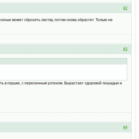
#2
 осенью может сбросить листву, потом снова обрастет. Только не
#3
ь в горшке, с пересенным успехом. Вырастает здоровой лошадью и
#4