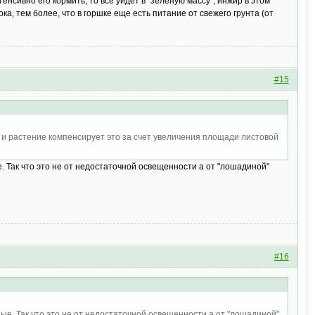
енсивно его кормить, то все уйдет в "зеленую массу", инжир в этом
ка, тем более, что в горшке еще есть питание от свежего грунта (от
#15
, и растение компенсирует это за счет увеличения площади листовой
е. Так что это не от недостаточной освещенности а от "лошадиной"
#16
ные. Так что это не от недостаточной освещенности а от "лошадиной"