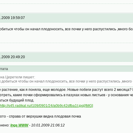
1.2009 19:59:07
добиться чтобы он начал плодоносить, все почки у него распустились ,много б
1.2009 20:49:20
тата
на Церетели пишет:
к добиться чтобы он начал плодоносить, все почки у него распустились ,много
 растение, как я поняла, еще молодое. Новые побеги растут всего 2 месяца?
отреть, какие почки сформировались в пазухах новых листьев - у основания ч
аться будущий плод.
http://s45.radikal.ru/i109/0901/24/a0b9c42dfba1t.jpg[/IMG]
ото - справа от верхушки видна плодовая почка
нено:
Inga WWW
-
10.01.2009 21:06:12