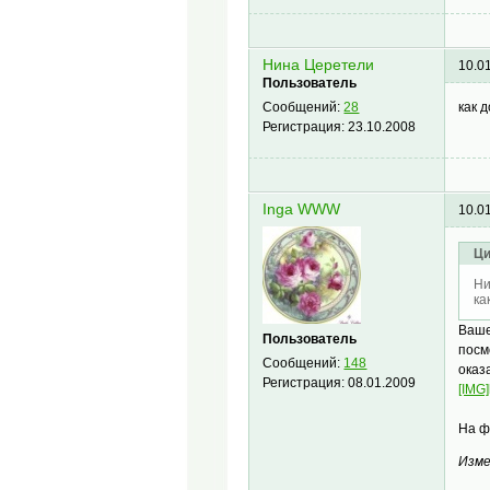
Нина Церетели
10.0
Пользователь
как 
Сообщений:
28
Регистрация:
23.10.2008
Inga WWW
10.0
Ци
Ни
ка
Ваше
Пользователь
посм
Сообщений:
148
оказ
Регистрация:
08.01.2009
[IMG]
На ф
Изме