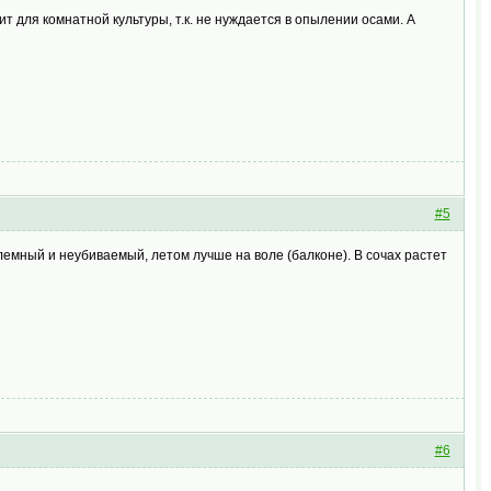
 для комнатной культуры, т.к. не нуждается в опылении осами. А
#5
лемный и неубиваемый, летом лучше на воле (балконе). В сочах растет
#6