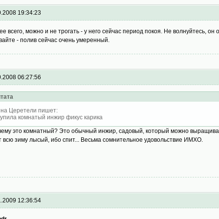
0.2008 19:34:23
ее всего, можно и не трогать - у него сейчас период покоя. Не волнуйтесь, он
вайте - полив сейчас очень умеренный.
0.2008 06:27:56
тата
на Церетели пишет:
купила комнатый инжир фикус карика
чему это комнатный? Это обычный инжир, садовый, который можно выращиват
т всю зиму лысый, ибо спит... Весьма сомнительное удовольствие ИМХО.
1.2009 12:36:54
dr,