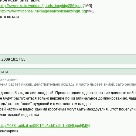
е он может быть таким:
http://www.exotic-world.ru/goods_img/big/256.jpeg
[/IMG]
http://www.mirbonsai.ru/images/all/bonsaiaz/ingir.jpg
[/IMG]
фото не мои
1.2009 19:17:55
тата
ег пишет:
меня растет инжир, действительно лошадь, и часто лысеет зимой, зато бесп
и должно быть, он листопадный. Прошлогодние одревесневшие длинные побеги
е будут распускаться только верхние почки (апикальное доминирование), чащ
адь" станет "пони", кудрявой и с множеством плодов.
оей картинке видно, какими короткими могут быть междоузлия. Этот побег упир
лнительной подсветки
http://i038.radikal.ru/0901/9e/bdd1e5b1b504t.jpg[/IMG]
енокарпик.