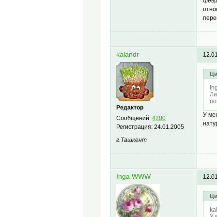
февр
отно
пере
kalandr
12.0
Ци
In
Ли
по
Редактор
У ме
Сообщений:
4200
нату
Регистрация:
24.01.2005
г.Ташкент
Inga WWW
12.0
Ци
ka
У 