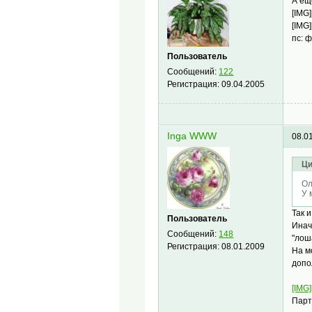
А ещ
[IMG]
[IMG]
пс: 
Пользователь
Сообщений:
122
Регистрация:
09.04.2005
Inga WWW
08.0
Ци
Ол
У 
Так 
Пользователь
Инач
Сообщений:
148
"лош
Регистрация:
08.01.2009
На м
допо
[IMG]
Парт