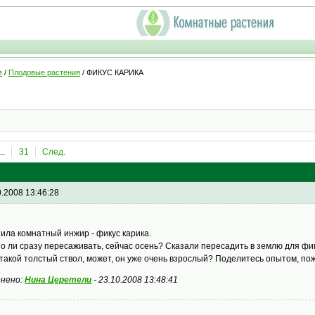
м
/
Плодовые растения
/ ФИКУС КАРИКА
...
31
След.
0.2008 13:46:28
пила комнатный инжир - фикус карика.
о ли сразу пересаживать, сейчас осень? Сказали пересадить в землю для фик
 такой толстый ствол, может, он уже очень взрослый? Поделитесь опытом, по
нено:
Нина Церетели
-
23.10.2008 13:48:41