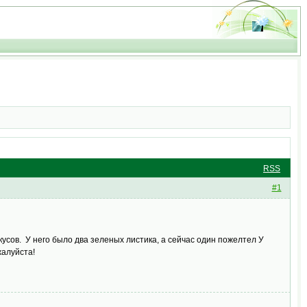
RSS
#1
усов. У него было два зеленых листика, а сейчас один пожелтел У
жалуйста!