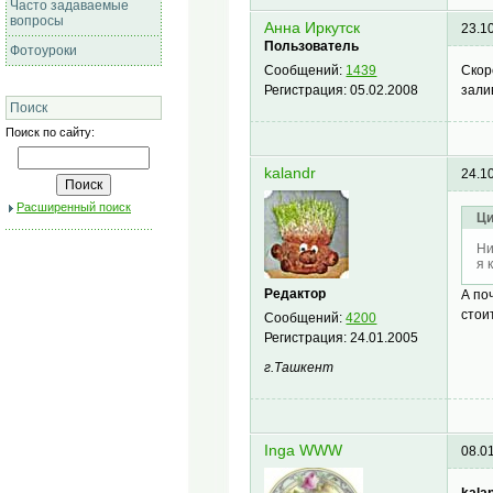
Часто задаваемые
вопросы
Анна Иркутск
23.1
Пользователь
Фотоуроки
Скор
Сообщений:
1439
зали
Регистрация:
05.02.2008
Поиск
Поиск по сайту:
kalandr
24.1
Расширенный поиск
Ци
Ни
я 
Редактор
А по
стои
Сообщений:
4200
Регистрация:
24.01.2005
г.Ташкент
Inga WWW
08.0
kalan