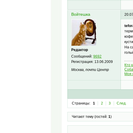
Войтешка
20.0
tefor
терм
кофе
кусти
На с
Редактор
голы
Сообщений:
9692
Регистрация:
13.06.2009
Кто 
Соба
Москва, почти Центр
Моя 
Страницы:
1
2
3
След.
Читают тему (гостей:
1
)