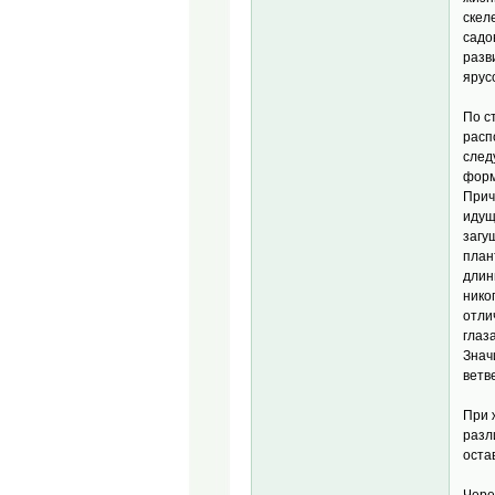
скел
садо
разв
ярус
По с
расп
след
форм
Прич
идущ
загу
план
длин
нико
отли
глаз
Знач
ветв
При 
разл
оста
Чере