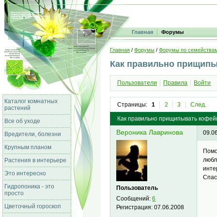
Главная
Форумы
Главная
/
Форумы
/
Форумы по семейства
Как правильно прищипы
Пользователи
Правила
Войти
Каталог комнатных
Страницы:
1
2
3
След.
растений
Как правильно прищипывать кофей
Все об уходе
Вероника Лавринова
09.0
Вредители, болезни
Крупным планом
Помо
любл
Растения в интерьере
инте
Это интересно
Спас
Гидропоника - это
Пользователь
просто
Сообщений:
6
Цветочный гороскоп
Регистрация:
07.06.2008