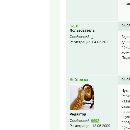
оста
sv_et
04.0
Пользователь
Здра
Сообщений:
1
данн
Регистрация:
04.03.2011
прищ
хочу
Подс
Войтешка
04.0
Чуть
Ребя
назы
самы
прос
Редактор
случ
Сообщений:
9692
прод
Регистрация:
13.06.2009
прищ