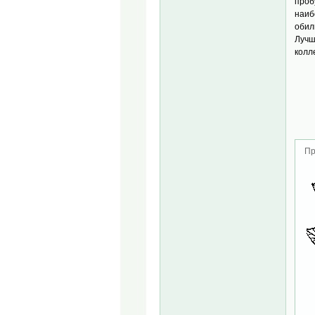
проб
наиб
обил
Лучш
колл
Пр