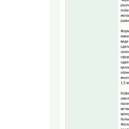
расп
побе
жела
равн
Форм
имее
виде
сдел
скло
сфор
одре
крон
обли
мног
1,5 м
Кофе
омол
прои
ветв
крон
боль
Жела