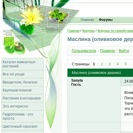
Главная
Форумы
Главная
/
Форумы
/
Форумы по семейства
Маслина (оливковое дер
Пользователи
Правила
Войти
Каталог комнатных
Страницы:
1
2
3
4
5
растений
Маслина (оливковое дерево)
Все об уходе
Sanyla
24.0
Вредители, болезни
Гость
Крупным планом
Всем
Поса
Растения в интерьере
Торч
Это интересно
что 
раст
Гидропоника - это
просто
Цветочный гороскоп