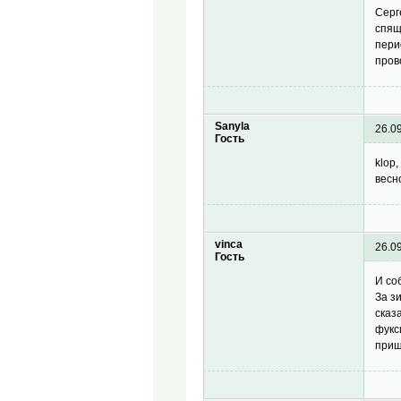
Серг
спящ
пери
пров
Sanyla
26.0
Гость
klop
весн
vinca
26.0
Гость
И со
За з
сказ
фукс
прищ