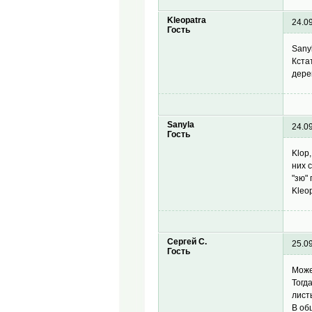
Kleopatra
24.0
Гость
Sany
Кста
дере
Sanyla
24.0
Гость
Klop
них 
"зю" 
Kleo
Сергей С.
25.0
Гость
Може
Тогд
лист
В об