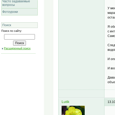
Часто задаваемые
вопросы
У ме
Фотоуроки
мара
оста
Поиск
Я об
Поиск по сайту:
с ин
Само
След
Расширенный поиск
водо
И оп
И во
Дава
объе
Lutik
13.1