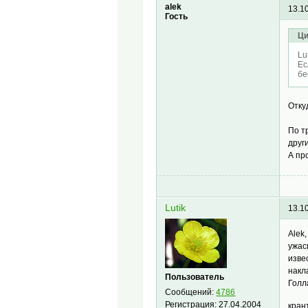
alek
13.1
Гость
Ци
Lu
Ес
бе
Отку
По т
друг
А пр
Lutik
13.1
Alek
ужас
изве
накл
Пользователь
Голл
Сообщений:
4786
Регистрация:
27.04.2004
кран