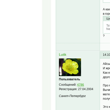
А ка
в го
Ци
Та
Ne
?
Lutik
14.1
Айсы
И жрё
Как 
друго
Пользователь
Сообщений:
4786
Про м
Регистрация:
27.04.2004
Вычи
мате
Санкт-Петербург
полу
Это 