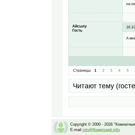
на н
Айсылу
16.1
Гость
А мн
Страницы:
1
2
3
4
5
Читают тему (гост
Copyright © 2000 - 2026 "Комнатны
E-mail
info@flowersweb.info
.