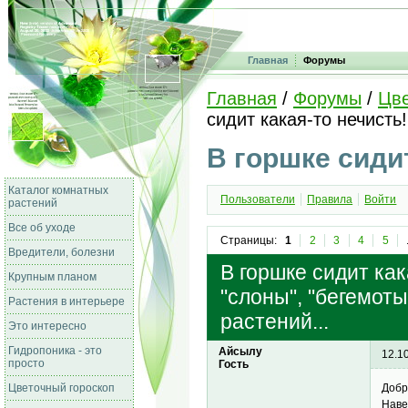
Главная
Форумы
Главная
/
Форумы
/
Цве
сидит какая-то нечисть!
В горшке сидит
Каталог комнатных
Пользователи
Правила
Войти
растений
Все об уходе
Страницы:
1
2
3
4
5
Вредители, болезни
В горшке сидит кака
Крупным планом
"слоны", "бегемоты
Растения в интерьере
растений...
Это интересно
Гидропоника - это
Айсылу
12.1
просто
Гость
Цветочный гороскоп
Добр
Наве