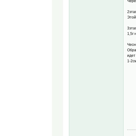
Чере
2эта
Этой
3эта
1,5г 
Чесн
Обра
идет
1-2с
____