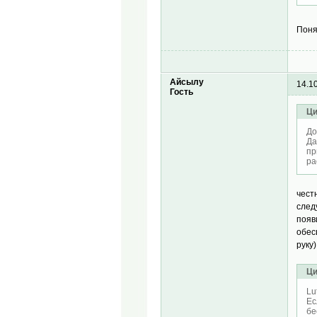
Пон
Айсылу
14.1
Гость
Ци
До
Да
пр
ра
чест
след
появ
обес
руку)
Ци
Lu
Ес
бе