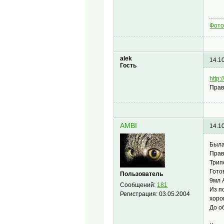
Фото
alek
14.1
Гость
http:
Прав
AMBI
14.1
Была
Прав
Трип
Гото
Пользователь
9мл 
Сообщений:
181
Из п
Регистрация:
03.05.2004
хоро
До о