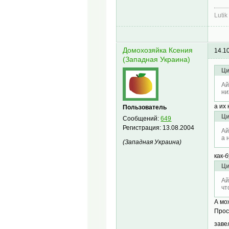
Lutik
Домохозяйка Ксения
14.1
(Западная Украина)
Ци
Ай
ни
а их
Пользователь
Ци
Сообщений:
649
Регистрация:
13.08.2004
Ай
а 
(Западная Украина)
как-
Ци
Ай
чт
А мо
Прос
заве