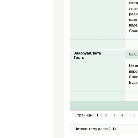
ежед
летн
реак
паке
виде
Спас
Jakonya/Света
02.0
Гость
Не и
впро
Спас
Буде
Страницы:
1
2
3
4
5
Читают тему (гостей:
1
)