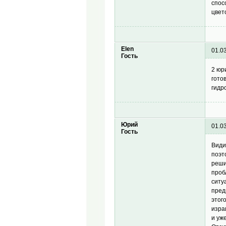
спос
цвет
Elen
01.0
Гость
2 юр
гото
гидр
Юрий
01.0
Гость
Види
поэт
реши
проб
ситу
пред
этог
изра
и уж