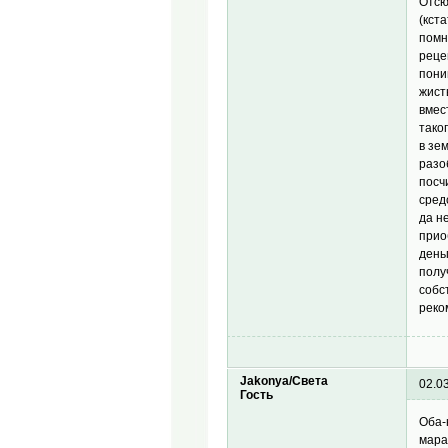
Отсю
(кст
помн
реце
пони
жист
вмес
тако
в зе
разо
посч
сред
да н
прио
день
полу
собс
реко
Jakonya/Света
02.0
Гость
Оба-
мара