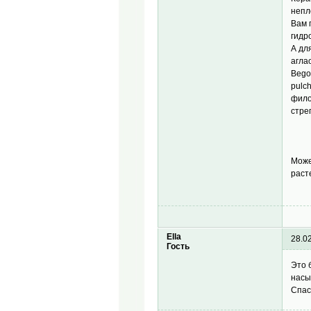
непл
Вам 
гидр
А дл
агла
Bego
pulc
фило
стре
Може
раст
Ella
28.0
Гость
Это 
насы
Спас