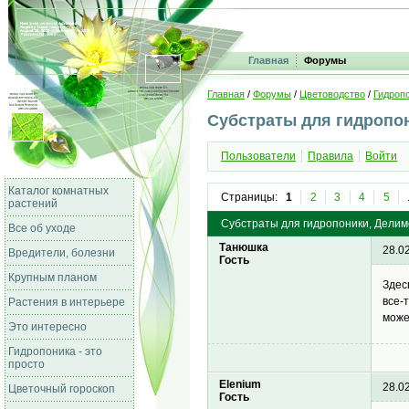
Главная
Форумы
Главная
/
Форумы
/
Цветоводство
/
Гидропо
Субстраты для гидропо
Пользователи
Правила
Войти
Каталог комнатных
Страницы:
1
2
3
4
5
растений
Субстраты для гидропоники, Делим
Все об уходе
Танюшка
28.0
Вредители, болезни
Гость
Крупным планом
Здес
все-
Растения в интерьере
може
Это интересно
Гидропоника - это
просто
Elenium
28.0
Цветочный гороскоп
Гость