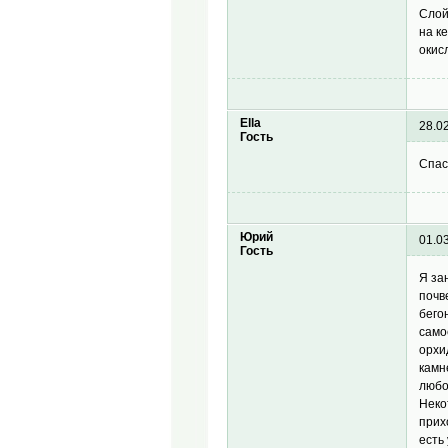
Слой
на к
окис
Ella
28.0
Гость
Спас
Юрий
01.0
Гость
Я за
почв
бего
само
орхи
камн
любо
Неко
прих
есть