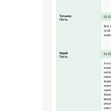
Татьяна
01.0
Гость
Всё 
этой
изме
Юрий
01.0
Гость
А кт
иска
непр
серн
выде
земл
закл
Можн
вред
реши
сам 