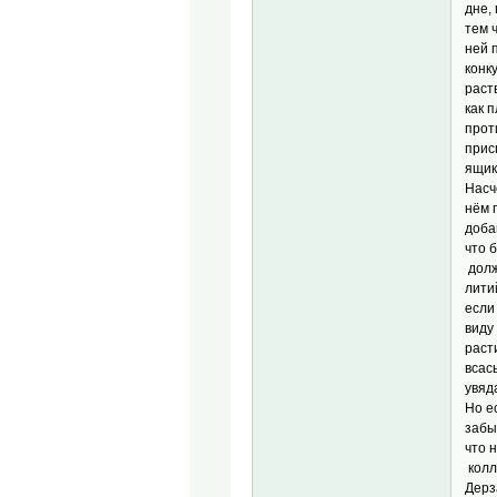
дне,
тем 
ней 
конк
раст
как 
прот
прис
ящик
Насч
нём 
доба
что 
долж
лити
если
виду
раст
всас
увяд
Но е
забы
что 
колл
Дерз