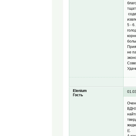
благ
тщат
соде
извл
5 - 
голо
корн
боль
Прият
не п
экон
Сове
Удач
Elenium
01.0
Гость
Очен
ВДНХ
найт
твер
жидк
((.
А ка