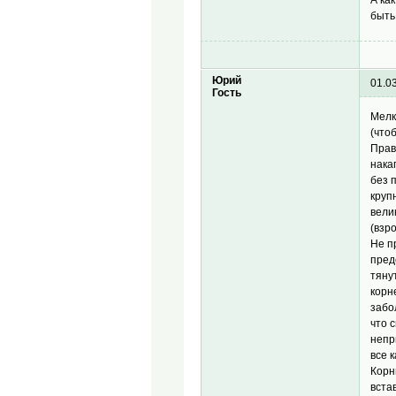
быть
Юрий
01.0
Гость
Мелк
(что
Прав
нака
без 
круп
вели
(взр
Не п
пред
тяну
корн
забо
что 
непр
все 
Корн
вста