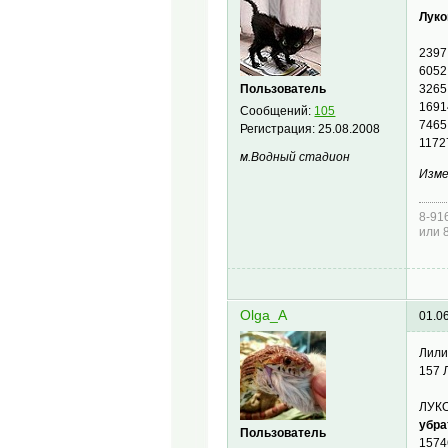
Луко
2397
6052
Пользователь
3265
1691
Сообщений:
105
7465
Регистрация:
25.08.2008
1172
м.Водный стадион
Изме
8-91
или 
Olga_A
01.0
Лили
157 
ЛУК
убра
Пользователь
1574