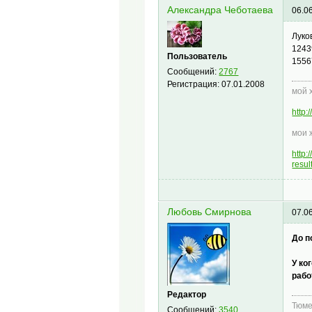
Александра Чеботаева
06.0
Луко
1243
Пользователь
1556
Сообщений:
2767
Регистрация:
07.01.2008
мой 
http
мои 
http
resu
Любовь Смирнова
07.0
До п
У ко
рабо
Редактор
Тюме
Сообщений:
3540