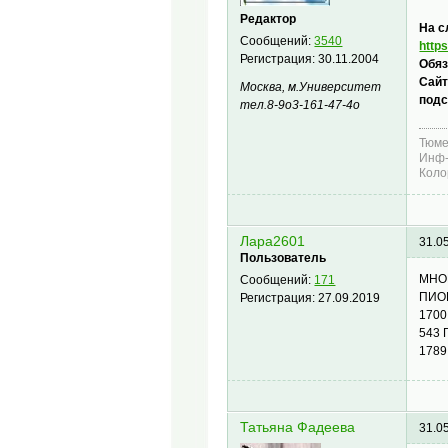
Редактор
На с
Сообщений:
3540
http
Регистрация:
30.11.2004
Обяз
Сайт
Москва, м.Университет
подс
тел.8-9о3-161-47-4о
Тюме
Инф-
Коло
Лара2601
31.0
Пользователь
МНО
Сообщений:
171
ПИО
Регистрация:
27.09.2019
170
543
178
Татьяна Фадеева
31.0