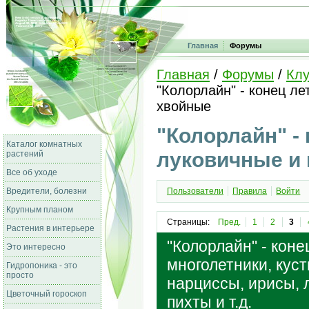
Главная
Форумы
Главная
/
Форумы
/
Клу
"Колорлайн" - конец ле
хвойные
"Колорлайн" - 
Каталог комнатных
луковичные и 
растений
Все об уходе
Вредители, болезни
Пользователи
Правила
Войти
Крупным планом
Страницы:
Пред.
1
2
3
Растения в интерьере
"Колорлайн" - коне
Это интересно
многолетники, кус
Гидропоника - это
просто
нарциссы, ирисы, л
Цветочный гороскоп
пихты и т.д.