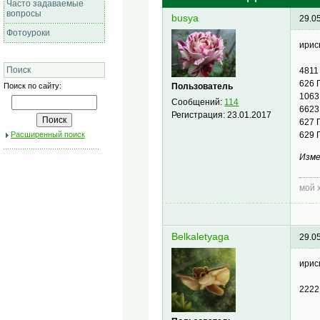
Часто задаваемые
вопросы
busya
29.0
Фотоуроки
ирис
Поиск
481
626 
Поиск по сайту:
Пользователь
1063
Сообщений:
114
662
Регистрация:
23.01.2017
627 
Расширенный поиск
629 
Изме
мой 
Belkaletyaga
29.0
ирис
2222