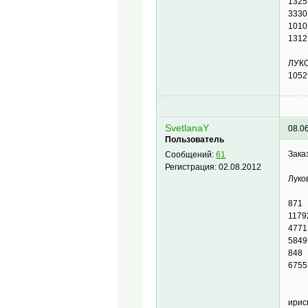
1325
3330
1010
1312
ЛУК
1052
SvetlanaY
08.0
Пользователь
Зака
Сообщений:
61
Регистрация:
02.08.2012
Луко
87
117
477
584
848
675
ирис