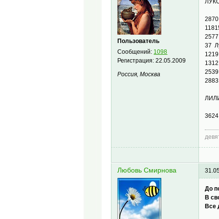
ЛУК
2870
1181
257
Пользователь
37 
Сообщений:
1098
121
Регистрация:
22.05.2009
131
2539
Россия, Москва
288
ЛИЛ
3624
девя
Любовь Смирнова
31.0
До п
В св
Все 