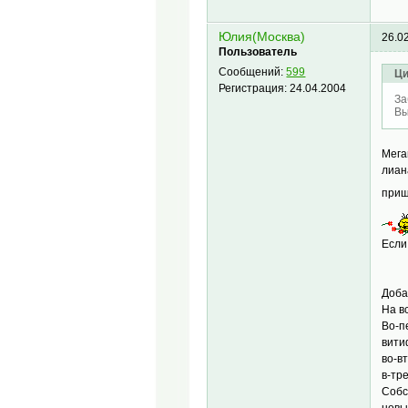
Юлия(Москва)
26.0
Пользователь
Сообщений:
599
Ци
Регистрация:
24.04.2004
За
Вы
Мега
лиан
приш
Если
Доба
На в
Во-п
вит
во-в
в-тр
Собс
новы