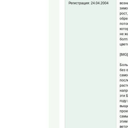
возн
Регистрация:
24.04.2004
зимо
рост
обре
пото
кото
не ж
болт
цвет
[IMG]
Боль
без 
само
посл
раст
напр
эти 
году
выщи
прои
самы
этим
вето