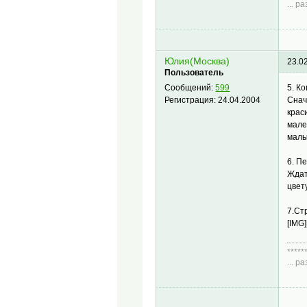
... 
Диа
Юлия(Москва)
23.0
Пользователь
5. К
Сообщений:
599
Снач
Регистрация:
24.04.2004
крас
мале
малы
6. П
Ждат
цвет
7.Ст
[IMG]
*****
... 
Диа