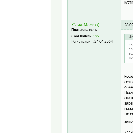
куст
Юлия(Москва)
28.0
Пользователь
Сообщений:
599
Ци
Регистрация:
24.04.2004
Ко
по
ес
тр
Коф
сеян
объе
Посч
спат
заре
выра
Но е
запр
Удач