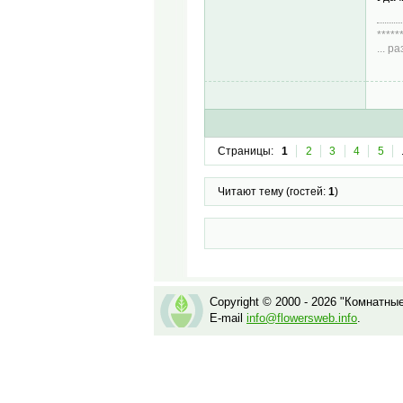
*****
... 
Диа
Страницы:
1
2
3
4
5
Читают тему (гостей:
1
)
Copyright © 2000 - 2026 "Комнатны
E-mail
info@flowersweb.info
.