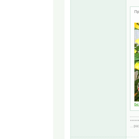
Пр
Бе
*****
... 
Диа