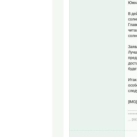
Южна
В де
солн
Глав
чита
солн
Заяв
Лучш
пред
дост
буде
Итак
особ
след
[IMG]
*****
... 
Диа