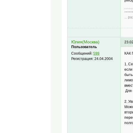
[IMG]
*****
... 
Диа
Юлия(Москва)
23.0
Пользователь
КАК
Сообщений:
599
Регистрация:
24.04.2004
1. С
если
быть
лимо
вмес
Для 
2. У
Можн
втор
пере
полг