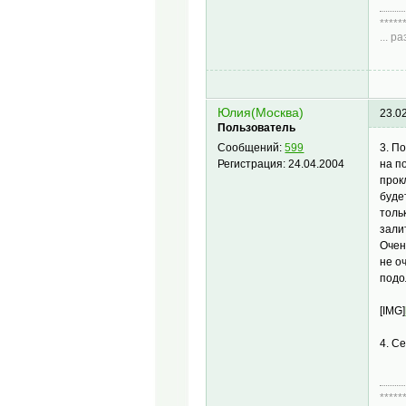
*****
... 
Диа
Юлия(Москва)
23.0
Пользователь
3. П
Сообщений:
599
на п
Регистрация:
24.04.2004
прок
буде
толь
зали
Очен
не о
подо
[IMG]
4. С
*****