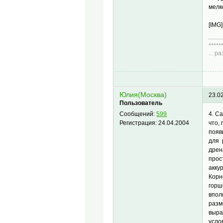
мелк
[IMG]
*****
... 
Диа
Юлия(Москва)
23.0
Пользователь
4. С
Сообщений:
599
что,
Регистрация:
24.04.2004
появ
для 
дрен
прос
акку
Корн
горш
впол
разм
выра
усло