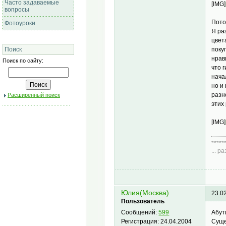
Часто задаваемые
[IMG]
вопросы
Пото
Фотоуроки
Я ра
цвет
поку
Поиск
нрав
Поиск по сайту:
что 
нача
но и
разн
Расширенный поиск
этих
[IMG]
*****
... 
Диа
Юлия(Москва)
23.0
Пользователь
Абут
Сообщений:
599
Суще
Регистрация:
24.04.2004