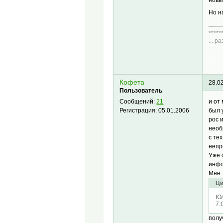
Но н
*****
... 
Диа
Кофета
28.0
Пользователь
и от
Сообщений:
21
был 
Регистрация:
05.01.2006
рос 
необ
с те
непр
Уже 
инфо
Мне 
Ци
Юл
7.
полу