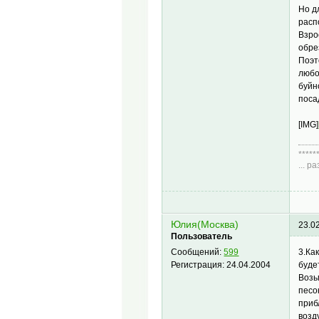
Но д
расп
Взро
обре
Поэт
любо
буйн
поса
[IMG]
*****
... 
Диа
Юлия(Москва)
23.0
Пользователь
3.Ка
Сообщений:
599
буде
Регистрация:
24.04.2004
Возь
песо
приб
возд