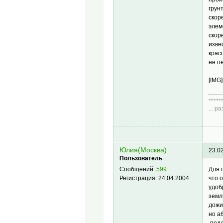
грун
скор
элем
скор
изве
крас
не п
[IMG]
*****
... 
Диа
Юлия(Москва)
23.0
Пользователь
Для 
Сообщений:
599
что 
Регистрация:
24.04.2004
удоб
земл
дожи
но а
подд