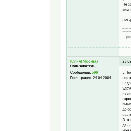
Не з
зимн
[IMG]
*****
... 
Диа
Юлия(Москва)
23.0
Пользователь
5.По
Сообщений:
599
сент
Регистрация:
24.04.2004
недо
удру
невн
взро
выжи
до с
раст
Это 
день
мои 