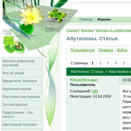
Главная
Форумы
Главная
/
Форумы
/
Форумы по семейства
Абутилоны. Статья.
Пользователи
Правила
Войти
Каталог комнатных
Страницы:
1
2
3
4
5
растений
Абутилоны. Статья., + Хвастаемся 
Все об уходе
Юлия(Москва)
23.0
Вредители, болезни
Пользователь
Крупным планом
Все 
Сообщений:
599
Я за
Регистрация:
24.04.2004
Растения в интерьере
Перв
Это интересно
шест
перв
Гидропоника - это
просто
кого
грун
Цветочный гороскоп
крас