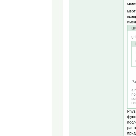
свеж
мерт
всег
имен
Ци
gr
Р
а 
по
во
ве
Phys
фунг
посл
раст
прид