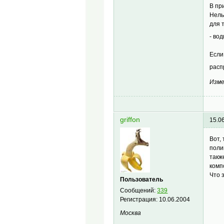
В пр
Нель
для 
- во
Если
расп
Изме
griffon
15.0
Вот,
поли
такж
комп
Что 
Пользователь
Сообщений:
339
Регистрация:
10.06.2004
Москва