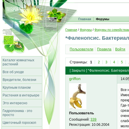
Главная
Форумы
Главная
/
Форумы
/
Форумы по семейства
*Фаленопсис. Бактериа
Пользователи
Правила
Войти
Каталог комнатных
Страницы:
1
2
3
4
5
растений
[
Закрыто
]
*Фаленопсис. Бактериал
Все об уходе
griffon
14.0
Вредители, болезни
Крупным планом
Все 
Имее
Растения в интерьере
прек
Это интересно
Где-
среа
Гидропоника - это
Пользователь
просто
очен
Сообщений:
339
слаб
Цветочный гороскоп
Регистрация:
10.06.2004
моло