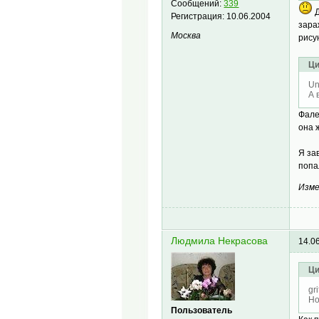
Сообщений:
339
Д
Регистрация:
10.06.2004
зара
Москва
рису
Ци
Un
А 
Фале
она 
Я за
попа
Изме
Людмила Некрасова
14.0
Ци
gr
Но
Пользователь