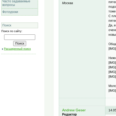
Часто задаваемые
пяте
Москва
вопросы
подс
тоже
Фотоуроки
С пл
пяте
Да, 
Поиск
очен
Поиск по сайту:
новы
Общи
[IMG]
Расширенный поиск
Нижн
[IMG]
[IMG]
[IMG]
[IMG]
Моло
[IMG]
Andrew Geser
14.0
Редактор