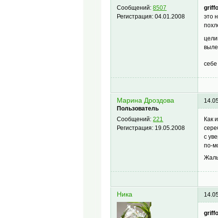
griff
Сообщений:
8507
это 
Регистрация:
04.01.2008
похл
цели
выле
себ
Марина Дроздова
14.0
Пользователь
Как 
Сообщений:
221
сере
Регистрация:
19.05.2008
с ув
по-м
Жаль
Ника
14.0
griff