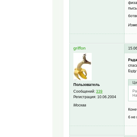
физа
пысы
ботв
Изме
griffon
15.0
Рада
спас
Буду
Ци
Пользователь
Ра
Сообщений:
339
На
Регистрация:
10.06.2004
Москва
Коне
б не