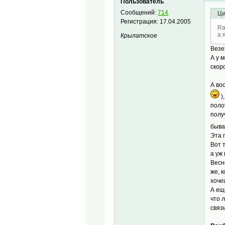
Пользователь
Сообщений:
714
Ци
Регистрация:
17.04.2005
Ra
а 
Крылатское
Везе
А у 
скор
А во
)
поло
полу
быва
Эта 
Вот 
а уж 
Весн
же, 
хоче
А ещ
что 
связ