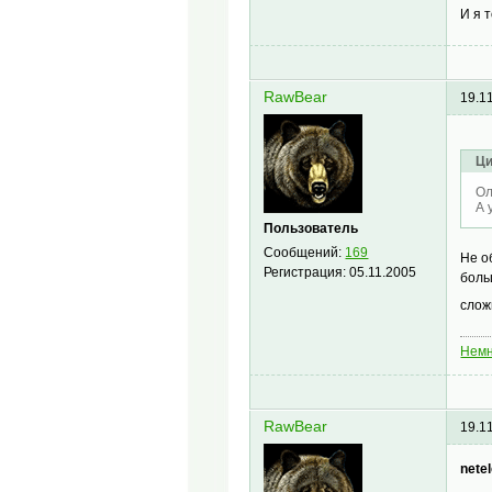
И я 
RawBear
19.1
Ци
Ол
А 
Пользователь
Сообщений:
169
Не о
Регистрация:
05.11.2005
боль
слож
Немн
RawBear
19.1
netel