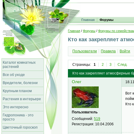
Главная
Форумы
Главная
/
Форумы
/
Форумы по семейства
Кто как закрепляет ат
Пользователи
Правила
Войти
Каталог комнатных
Страницы:
1
2
3
След.
растений
Кто как закрепляет атмосферные б
Все об уходе
Олег
18.1
Вредители, болезни
Крупным планом
Вот 
пойм
Растения в интерьере
Кто 
Это интересно
Пользователь
Гидропоника - это
Сообщений:
519
просто
Регистрация:
10.04.2006
Цветочный гороскоп