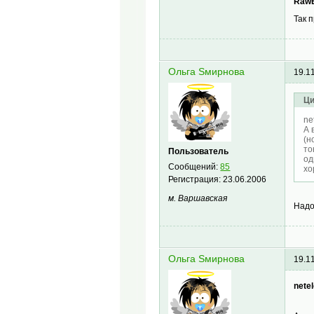
RawB
Так 
Oльга Sмирнова
19.1
Ци
ne
А 
(н
то
Пользователь
од
Сообщений:
85
хо
Регистрация:
23.06.2006
м. Варшавская
Надо
Oльга Sмирнова
19.1
netel