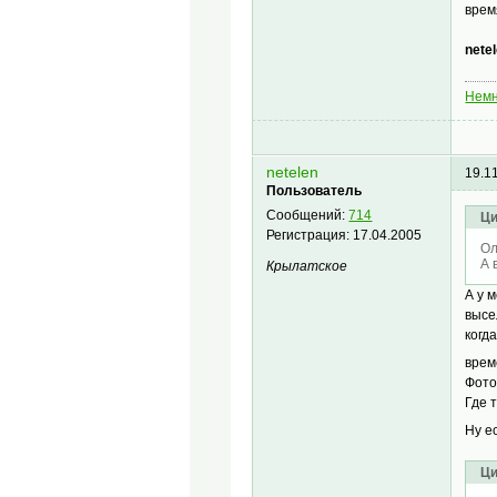
врем
netel
Немн
netelen
19.1
Пользователь
Сообщений:
714
Ци
Регистрация:
17.04.2005
Oл
А 
Крылатское
А у 
высе
когд
врем
Фото
Где 
Ну е
Ци