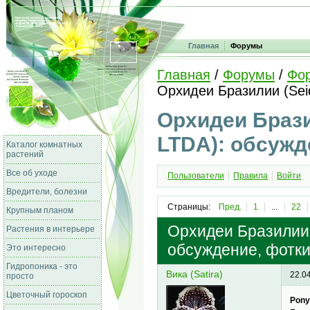
Главная
Форумы
Главная
/
Форумы
/
Фо
Орхидеи Бразилии (Seid
Орхидеи Бразил
LTDA): обсужд
Каталог комнатных
растений
Все об уходе
Пользователи
Правила
Войти
Вредители, болезни
Страницы:
Пред.
1
...
22
Крупным планом
Орхидеи Бразилии (
Растения в интерьере
обсуждение, фотки
Это интересно
Гидропоника - это
Вика (Satira)
22.0
просто
Цветочный гороскоп
Pony