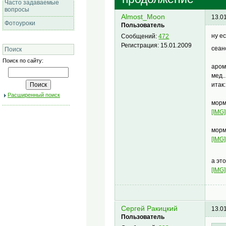
Часто задаваемые
вопросы
Almost_Moon
13.0
Фотоуроки
Пользователь
ну е
Сообщений:
472
Регистрация:
15.01.2009
сеа
Поиск
Поиск по сайту:
аром
мед.
итак:
Расширенный поиск
морм
[IMG]
морм
[IMG]
а эт
[IMG]
Сергей Ракицкий
13.0
Пользователь