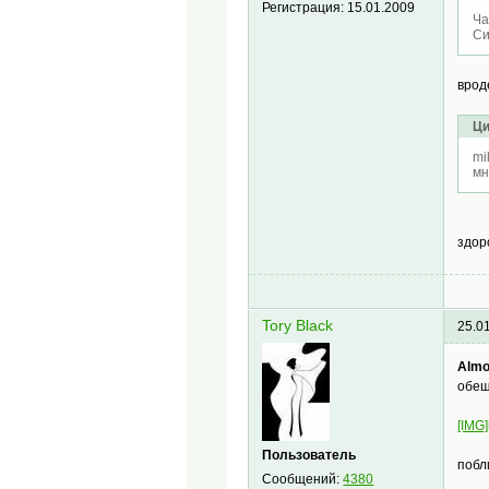
Регистрация:
15.01.2009
Ча
Си
врод
Ци
mi
мн
здо
Tory Black
25.0
Almo
обещ
[IMG]
Пользователь
побл
Сообщений:
4380