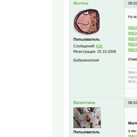
Murmur
06.0
Ну в
[IMG]
[IMG]
[IMG]
Пользователь
[IMG]
Сообщений:
630
[IMG]
Регистрация:
25.10.2006
Изме
Бабушкинская
Мои 
Аден
Мой 
Валентина
08.0
Murm
а мы
Пользователь
[IMG]