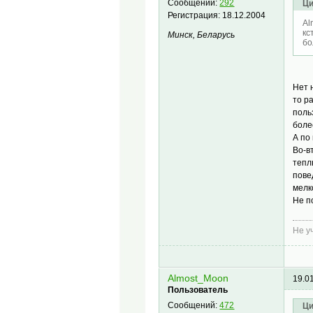
Сообщений:
292
Ци
Регистрация:
18.12.2004
Al
кс
Минск, Беларусь
бо
Нет 
то р
поль
боле
А по
Во-в
тепл
пове
мелк
Не п
Не у
Almost_Moon
19.0
Пользователь
Сообщений:
472
Ци