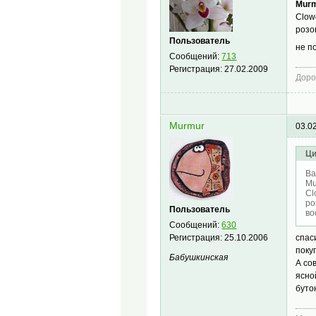
Murm
Clow
розо
Пользователь
не п
Сообщений:
713
Регистрация:
27.02.2009
Доро
Murmur
03.0
Ци
Ва
Mu
Cl
ро
Пользователь
во
Сообщений:
630
Регистрация:
25.10.2006
спас
поку
Бабушкинская
А со
ясно
буто