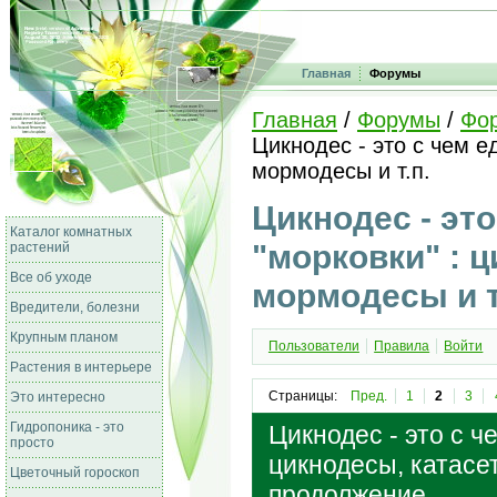
Главная
Форумы
Главная
/
Форумы
/
Фо
Цикнодес - это с чем е
мормодесы и т.п.
Цикнодес - это
Каталог комнатных
"морковки" : 
растений
Все об уходе
мормодесы и т
Вредители, болезни
Крупным планом
Пользователи
Правила
Войти
Растения в интерьере
Страницы:
Пред.
1
2
3
Это интересно
Гидропоника - это
Цикнодес - это с че
просто
цикнодесы, катасет
Цветочный гороскоп
продолжение