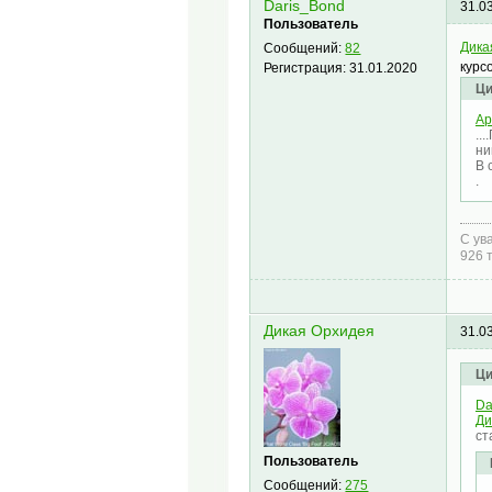
Daris_Bond
31.0
Пользователь
Дика
Сообщений:
82
курс
Регистрация:
31.01.2020
Ци
Ар
..
ни
В 
.
С ув
926 
Дикая Орхидея
31.0
Ци
Da
Ди
ст
Пользователь
Сообщений:
275