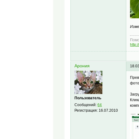
Изме
Помо
http
Арония
18.0
Прев
фото
Загр
Пользователь
Клик
Сообщений:
64
комп
Регистрация:
16.07.2010