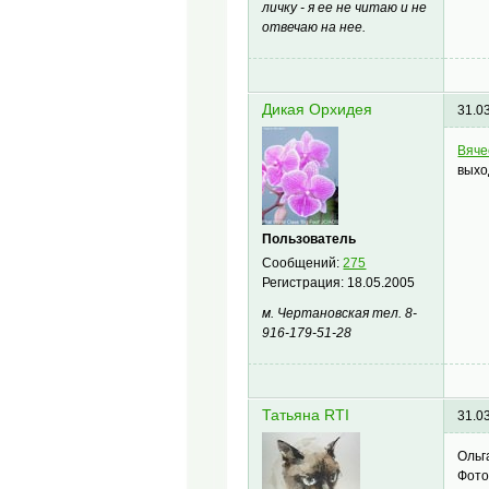
личку - я ее не читаю и не
отвечаю на нее.
Дикая Орхидея
31.0
Вяче
выхо
Пользователь
Сообщений:
275
Регистрация:
18.05.2005
м. Чертановская тел. 8-
916-179-51-28
Татьяна RTI
31.0
Ольг
Фото