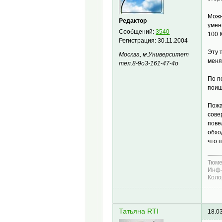
Можн
Редактор
умен
Сообщений:
3540
100 
Регистрация:
30.11.2004
Эту 
Москва, м.Университет
меня
тел.8-9о3-161-47-4о
По п
поищ
Пожа
сове
пове
обхо
что 
Тюме
Инф-
Коло
Татьяна RTI
18.0