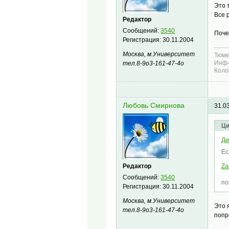
Это 
Все 
Редактор
Сообщений:
3540
Поче
Регистрация:
30.11.2004
Москва, м.Университет
Тюме
Инф-
тел.8-9о3-161-47-4о
Коло
Любовь Смирнова
31.0
Ци
Ди
Ес
Редактор
Za
Сообщений:
3540
п
Регистрация:
30.11.2004
Москва, м.Университет
Это 
тел.8-9о3-161-47-4о
попр