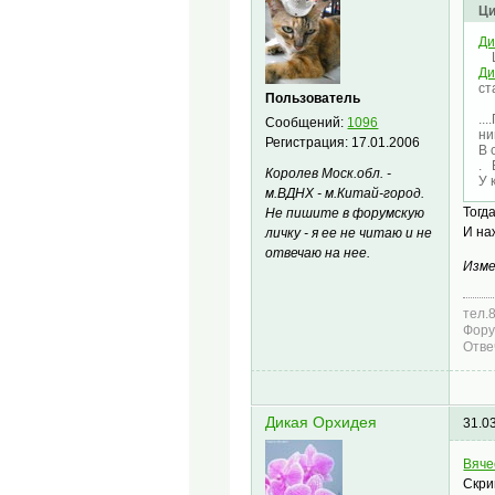
Ци
Ди
Ц
Ди
ст
Пользователь
Ц
..
Сообщений:
1096
ни
Регистрация:
17.01.2006
В 
. 
Королев Моск.обл. -
У 
м.ВДНХ - м.Китай-город.
Тогд
Не пишите в форумскую
И на
личку - я ее не читаю и не
отвечаю на нее.
Изме
тел.
Фору
Отве
Дикая Орхидея
31.0
Вяче
Скр