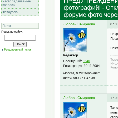
ПРЕДУПРЕЖДЕНИЕ!
Часто задаваемые
вопросы
фотографий! - Отк
Фотоуроки
форуме фото через
Любовь Смирнова
07.0
Поиск
Поиск по сайту:
На ф
Посл
Пожа
Расширенный поиск
Редактор
Тюме
Сообщений:
3540
Инф-
Регистрация:
30.11.2004
Коло
Москва, м.Университет
тел.8-9о3-161-47-4о
Любовь Смирнова
17.0
Так 
поль
стор