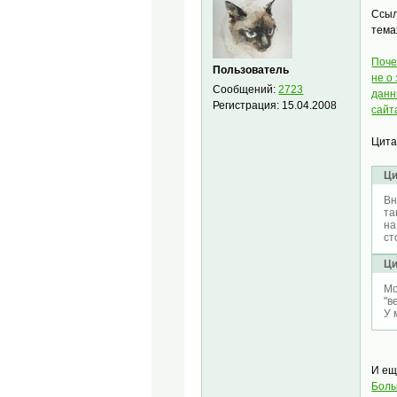
Ссыл
тема
Поче
Пользователь
не о
Сообщений:
2723
данн
Регистрация:
15.04.2008
сайт
Цита
Ци
Вн
та
на
ст
Ци
Мо
"в
У 
И ещ
Боль