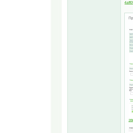
4aff
Пр
2B