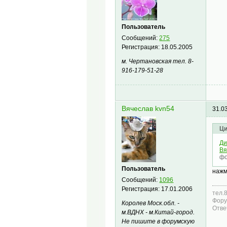
Пользователь
Сообщений:
275
Регистрация:
18.05.2005
м. Чертановская тел. 8-
916-179-51-28
Вячеслав kvn54
31.0
Ци
Ди
Вя
фо
Пользователь
нажм
Сообщений:
1096
Регистрация:
17.01.2006
тел.
Фору
Королев Моск.обл. -
Отве
м.ВДНХ - м.Китай-город.
Не пишите в форумскую