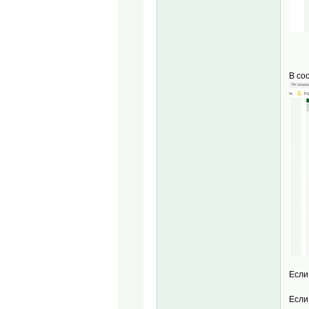
В со
Если
Если