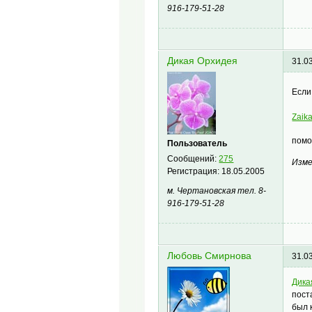
916-179-51-28
Дикая Орхидея
31.0
Если
Zaik
пом
Пользователь
Сообщений:
275
Изме
Регистрация:
18.05.2005
м. Чертановская тел. 8-
916-179-51-28
Любовь Смирнова
31.0
Дика
пост
был 