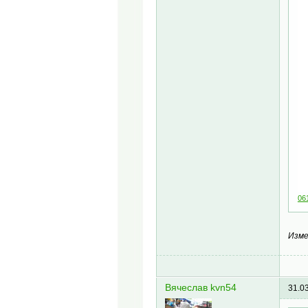
06
Изме
Вячеслав kvn54
31.0