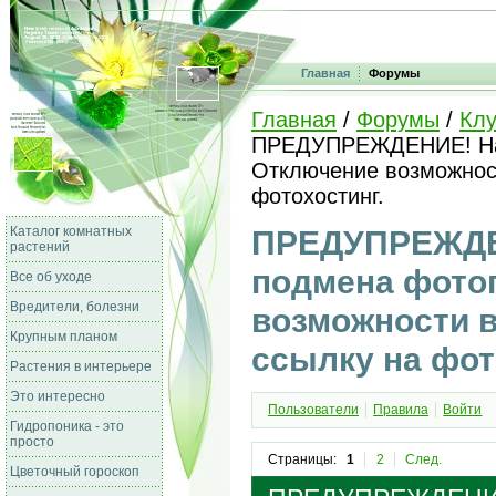
Главная
Форумы
Главная
/
Форумы
/
Клу
ПРЕДУПРЕЖДЕНИЕ! На ф
Отключение возможност
фотохостинг.
Каталог комнатных
ПРЕДУПРЕЖДЕН
растений
подмена фотог
Все об уходе
Вредители, болезни
возможности в
Крупным планом
ссылку на фот
Растения в интерьере
Это интересно
Пользователи
Правила
Войти
Гидропоника - это
просто
Страницы:
1
2
След.
Цветочный гороскоп