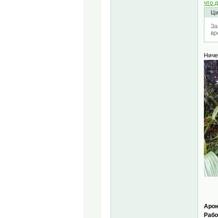
что 
Ци
За
вр
Ниче
Арон
Рабо