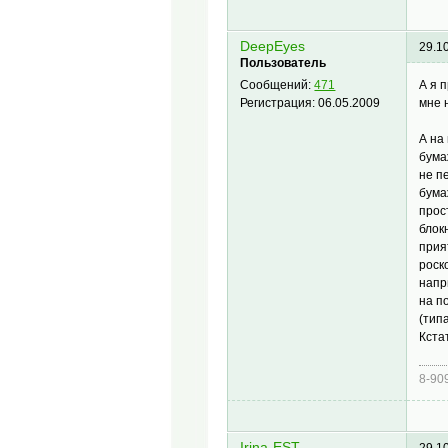
DeepEyes
29.1
Пользователь
А я 
Сообщений:
471
мне 
Регистрация:
06.05.2009
А на
бума
не п
бума
прос
блок
прия
роск
напр
на п
(тип
Кста
8-90
Irina-EST