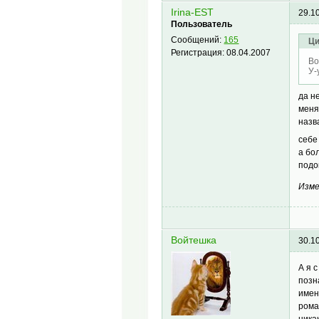
Irina-EST
29.1
Пользователь
Сообщений:
165
Ци
Регистрация:
08.04.2007
Во
У-
да н
меня
назв
себе
а бо
подо
Изме
Войтешка
30.1
А я 
позн
имен
рома
ника