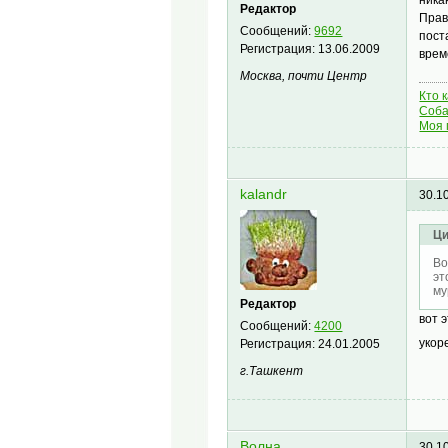
Редактор
Прав
Сообщений:
9692
пост
Регистрация:
13.06.2009
врем
Москва, почти Центр
Кто 
Соба
Моя 
kalandr
30.1
Ци
Во
эт
му
Редактор
вот 
Сообщений:
4200
укор
Регистрация:
24.01.2005
г.Ташкент
Волна
30.1