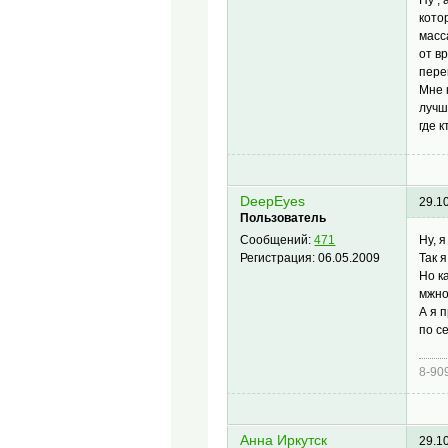
кото
масс
от в
пере
Мне 
лучш
где 
DeepEyes
29.1
Пользователь
Ну, 
Сообщений:
471
Так 
Регистрация:
06.05.2009
Но к
мжно
А я 
по с
8-90
Анна Иркутск
29.1