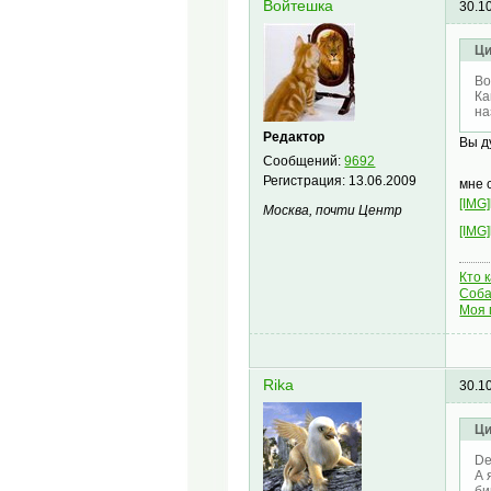
Войтешка
30.1
Ци
Во
Ка
на
Редактор
Вы д
Сообщений:
9692
Регистрация:
13.06.2009
мне 
[IMG]
Москва, почти Центр
[IMG]
Кто 
Соба
Моя 
Rika
30.1
Ци
De
А 
би