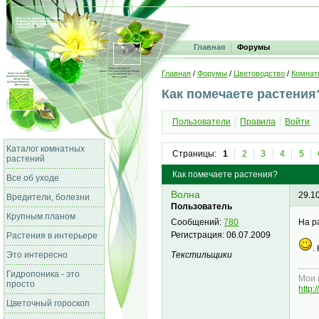
Главная
Форумы
Главная
/
Форумы
/
Цветоводство
/
Комнат
Как помечаете растения
Пользователи
Правила
Войти
Каталог комнатных
Страницы:
1
2
3
4
5
растений
Как помечаете растения?
Все об уходе
Волна
29.1
Вредители, болезни
Пользователь
Крупным планом
На р
Сообщений:
780
Регистрация:
06.07.2009
Растения в интерьере
.
Текстильщики
Это интересно
Гидропоника - это
Мои 
просто
http
Цветочный гороскоп