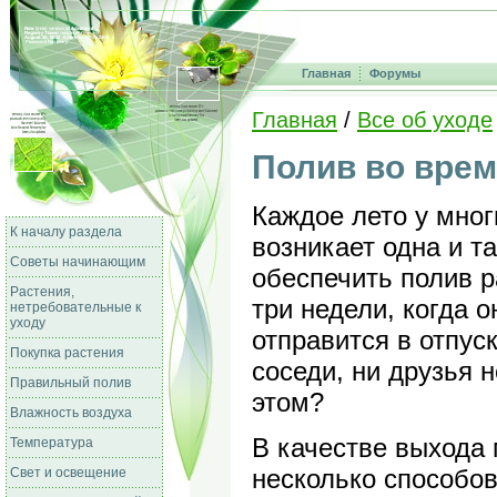
Главная
Форумы
Главная
/
Все об уходе
Полив во врем
Каждое лето у мног
К началу раздела
возникает одна и т
Советы начинающим
обеспечить полив р
Растения,
три недели, когда 
нетребовательные к
уходу
отправится в отпуск
Покупка растения
соседи, ни друзья 
Правильный полив
этом?
Влажность воздуха
В качестве выхода
Температура
несколько способов
Свет и освещение