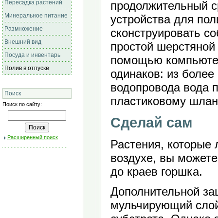
Пересадка растений
продолжительный с
Минеральное питание
устройства для пол
Размножение
сконструировать со
Внешний вид
простой шерстяной 
Посуда и инвентарь
помощью компьютер
Полив в отпуске
одинаков: из более
водопровода вода п
Поиск
пластиковому шлан
Поиск по сайту:
Сделай сам
Расширенный поиск
Растения, которые 
воздухе, вы можете
до краев горшка.
Дополнительной за
мульчирующий слой