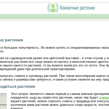
ые растения
е большую популярность. Их можно купить в специализированных магази
ть.
же на садоводческом рынке или цветочной выставке - в этом случае у в
омнатные растения все чаще можно встретить в многочисленных цветочн
не нашли какого-то растения, то вы можете выписать его по почте. Оно 
повреждений даже при длительной транспортировке.
выписать семена и луковицы растений. При таком многообразии важно ка
о облика и размера вам требуется, и какие условия сможете вы ему пре
ходиться растение
Этот вопрос является самым первым и самым важным критерием 
определите, куда вы поместите растение, какое там будет
освещ
вашего растения, можно спросить совета у продавца или консуль
купленное вами растение может довольно скоро вырасти, поэтому
комнате.