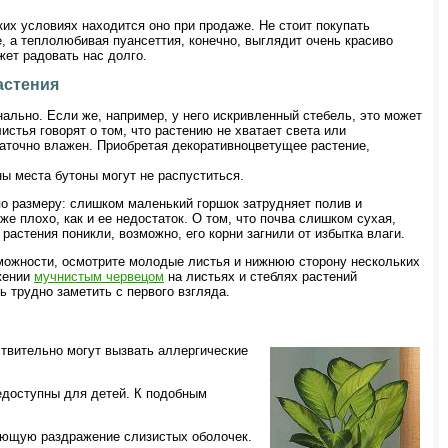
ких условиях находится оно при продаже. Не стоит покупать
, а теплолюбивая пуансеттия, конечно, выглядит очень красиво
жет радовать нас долго.
астения
нально. Если же, например, у него искривленный стебель, это может
стья говорят о том, что растению не хватает света или
таточно влажен. Приобретая декоративноцветущее растение,
ны места бутоны могут не распуститься.
по размеру: слишком маленький горшок затрудняет полив и
е плохо, как и ее недостаток. О том, что почва слишком сухая,
астения поникли, возможно, его корни загнили от избытка влаги.
озможности, осмотрите молодые листья и нижнюю сторону нескольких
жении
мучнистым червецом
на листьях и стеблях растений
 трудно заметить с первого взгляда.
твительно могут вызвать аллергические
недоступны для детей. К подобным
ывающую раздражение слизистых оболочек.