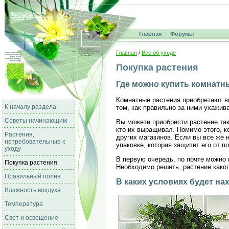
Главная
Форумы
Главная
/
Все об уходе
Покупка растения
Где можно купить комнатн
Комнатные растения приобретают вс
К началу раздела
том, как правильно за ними ухажива
Советы начинающим
Вы можете приобрести растение так
кто их выращивал. Помимо этого, к
Растения,
других магазинов. Если вы все же 
нетребовательные к
упаковке, которая защитит его от 
уходу
В первую очередь, по почте можно 
Покупка растения
Необходимо решить, растение каког
Правильный полив
В каких условиях будет на
Влажность воздуха
Температура
Свет и освещение