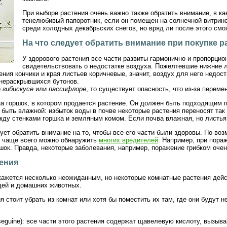
При выборе растения очень важно также обратить внимание, в ка
тенелюбивый папоротник, если он помещен на солнечной витрине
среди холодных декабрьских снегов, но вряд ли после этого смо
На что следует обратить внимание при покупке р
У здорового растения все части развиты гармонично и пропорцио
свидетельствовать о недостатке воздуха. Пожелтевшие нижние ли
ния кончики и края листьев коричневые, значит, воздух для него недос
 нераскрывшихся бутонов.
о
гибискусе
или
пассифлоре
, то существует опасность, что из-за переме
а горшок, в котором продается растение. Он должен быть подходящим 
быть влажной: избыток воды в почве некоторые растения переносят так ж
ду стенками горшка и земляным комом. Если почва влажная, но листья р
ует обратить внимание на то, чтобы все его части были здоровы. По в
м чаще всего можно обнаружить
многих вредителей
. Например, при пора
ок. Правда, некоторые заболевания, например, поражение грибком очень
ения
кажется несколько неожиданным, но некоторые комнатные растения дейс
дей и домашних животных.
я стоит убрать из комнат или хотя бы поместить их там, где они будут 
a seguine): все части этого растения содержат щавелевую кислоту, выз