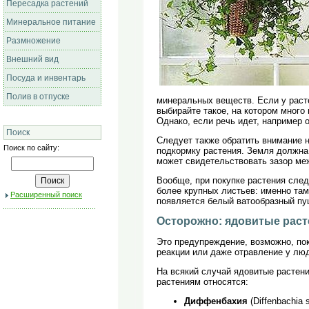
Пересадка растений
Минеральное питание
Размножение
Внешний вид
Посуда и инвентарь
Полив в отпуске
минеральных веществ. Если у расте
выбирайте такое, на котором много
Однако, если речь идет, например 
Поиск
Следует также обратить внимание н
Поиск по сайту:
подкормку растения. Земля должна 
может свидетельствовать зазор меж
Вообще, при покупке растения след
более крупных листьев: именно та
Расширенный поиск
появляется белый ватообразный пуш
Осторожно: ядовитые раст
Это предупреждение, возможно, по
реакции или даже отравление у лю
На всякий случай ядовитые растени
растениям относятся:
Диффенбахия
(Diffenbachi