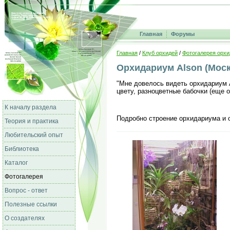
Главная
Форумы
Главная
/
Клуб орхидей
/
Фотогалерея орхи
Орхидариум Alson (Моск
"Мне довелось видеть орхидариум А
цвету, разноцветные бабочки (еще 
К началу раздела
Подробно строение орхидариума и 
Теория и практика
Любительский опыт
Библиотека
Каталог
Фотогалерея
Вопрос - ответ
Полезные ссылки
О создателях