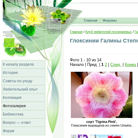
Главная
Форумы
Главная
/
Клуб любителей геснериевых
/
Г
Глоксинии Галины Степн
Фото 1 - 10 из 14
К началу раздела
Начало | Пред. |
1
2
|
След.
|
Конец
История
Советы по уходу
Любительский опыт
Коллекция
Фотогалерея
Библиотека
сорт 'Tigrina Pink'.
Вопрос — ответ
Глоксиния выращена из семян Unwins.
Форум