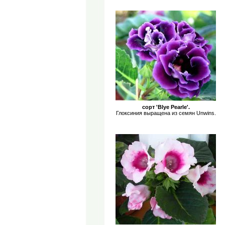
сорт 'Blye Pearle'.
Глоксиния выращена из семян Unwins.