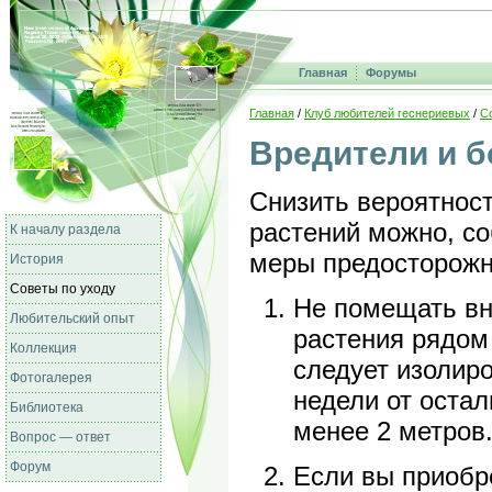
Главная
Форумы
Главная
/
Клуб любителей геснериевых
/
С
Вредители и б
Снизить вероятнос
растений можно, с
К началу раздела
меры предосторожн
История
Советы по уходу
Не помещать вн
Любительский опыт
растения рядом
Коллекция
следует изолир
Фотогалерея
недели от остал
Библиотека
менее 2 метров
Вопрос — ответ
Форум
Если вы приобре