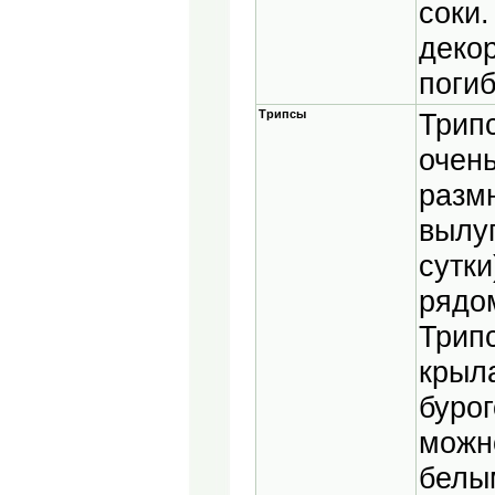
соки.
деко
погиб
Трипсы
Трип
очен
разм
вылу
сутки
рядо
Трип
крыл
бурог
можн
белы