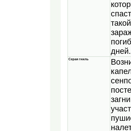
кото
спаст
такой
зара
погиб
дней.
Серая гниль
Возн
капе
сенп
пост
загн
учас
пуши
налет