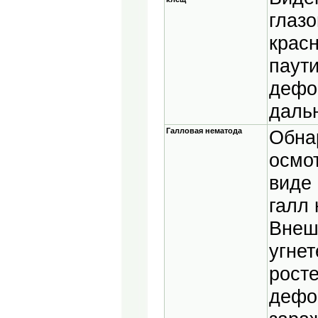
глазо
крас
паути
дефо
даль
Галловая нематода
Обна
осмо
виде
галл 
Внеш
угнет
росте
дефо