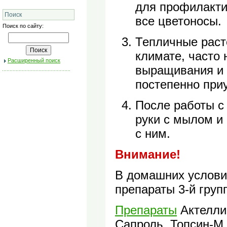
для профилакти
Поиск
все цветоносы.
Поиск по сайту:
Тепличные раст
климате, часто 
Расширенный поиск
выращивания и 
постепенно приу
После работы с
руки с мылом и
с ним.
Внимание!
В домашних услови
препараты 3-й групп
Препараты
Актеллик
Сапроль, Топсин-М