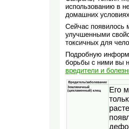
использованию в н
домашних условиях
Сейчас появилось 
улучшенными свойст
токсичных для чел
Подробную информа
борьбы с ними вы 
вредители и болезн
Вредитель/заболевание
Земляничный
Его 
(цикламенный) клещ
толь
расте
появ
дефо