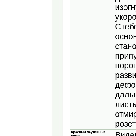
изогн
укор
Стеб
осно
стано
прип
поро
разви
дефо
даль
лист
отмир
розет
Красный паутинный
Виде
клещ