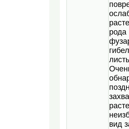
повр
осла
раст
рода
фузар
гибел
листь
Очен
обна
поздн
захв
расте
неиз
вид з