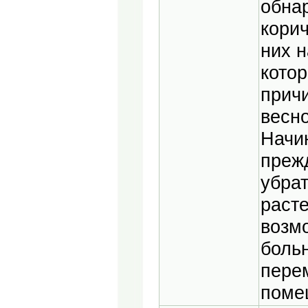
обна
кори
них н
кото
прич
весно
Начин
преж
убра
расте
возм
боль
перем
поме