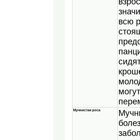
взрос
знач
всю р
стоящ
пред
панц
сидя
крош
моло
могу
пере
Мучнистая роса
Мучни
болез
забол