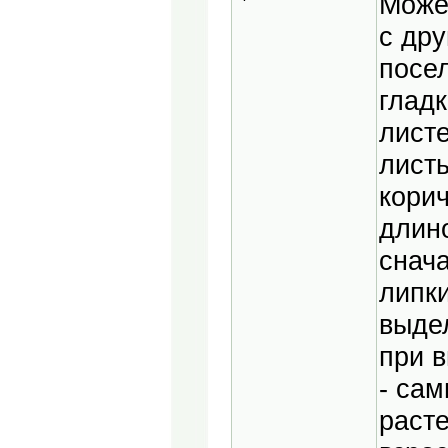
Може
с дру
посел
глад
лист
листь
кори
длино
снач
липки
выдел
при 
- сам
расте