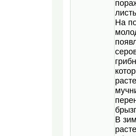
пораж
листь
На п
моло
появ
серов
гриб
котор
раст
мучн
пере
брыз
В зи
раст