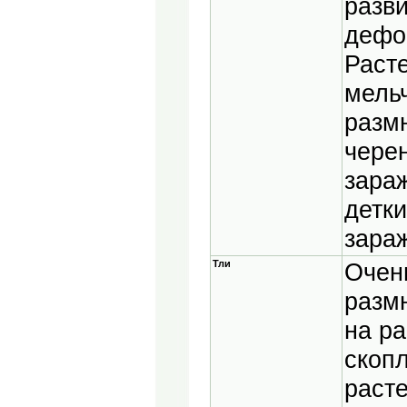
разв
дефо
Расте
мельч
разм
чере
зара
детк
зара
Тли
Очен
разм
на р
скоп
раст