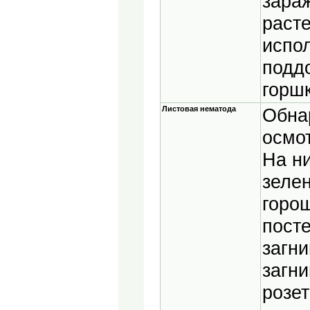
зара
раст
испо
подд
горшк
Листовая нематода
Обна
осмот
На ни
зелен
горо
пост
загни
загни
розе