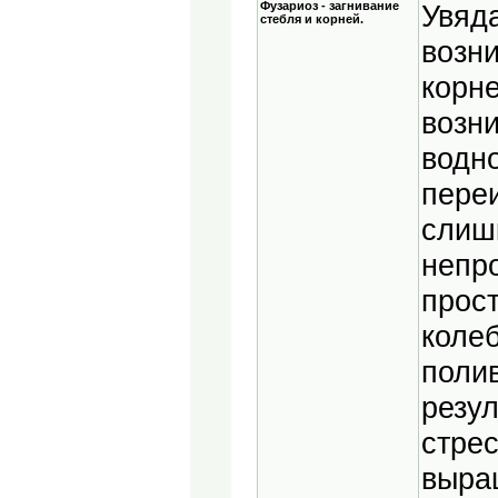
Фузариоз - загнивание
Увяд
стебля и корней.
возни
корн
возн
водн
переи
слиш
непр
прост
коле
поли
резул
стре
выра