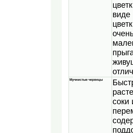
цветк
виде
цветк
очень
мале
прыг
живу
отлич
Мучнистые червецы
Быст
раст
соки 
пере
соде
подд