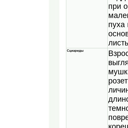
при о
мале
пуха 
осно
листь
Сциариды
Взро
выгл
мушк
розет
личин
длин
темно
повр
коре