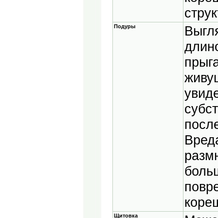
струк
Подуры
Выгля
длин
прыг
живу
увид
субст
посл
Вреда
разм
боль
повр
кореш
Щитовка