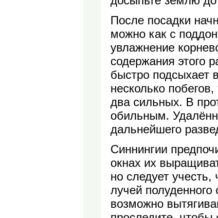
досыпьте землю до
После посадки начн
можно как с поддон
увлажнение корнево
содержания этого ра
быстро подсыхает в
несколько побегов,
два сильных. В пр
обильным. Удалённ
дальнейшего разве
Синнингии предпоч
окнах их выращиват
но следует учесть,
лучей полуденного 
возможно вытягиван
проследите, чтобы 