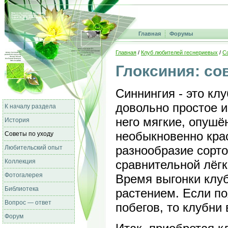
Главная
Форумы
Главная
/
Клуб любителей геснериевых
/
С
Глоксиния: с
Синнингия - это кл
довольно простое и
К началу раздела
него мягкие, опушё
История
необыкновенно кра
Советы по уходу
разнообразие сорто
Любительский опыт
Коллекция
сравнительной лёгк
Фотогалерея
Время выгонки клу
Библиотека
растением. Если по
Вопрос — ответ
побегов, то клубни
Форум