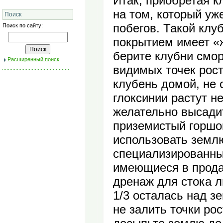
Итак, приобретая к
на том, который уж
Поиск
побегов. Такой клу
Поиск по сайту:
покрытием имеет «ж
берите клубни смо
Расширенный поиск
видимых точек рост
клубень домой, не 
глоксинии растут н
желательно высади
приземистый горшок
использовать земл
специализированны
имеющиеся в прода
дренаж для стока л
1/3 осталась над з
не залить точки рос