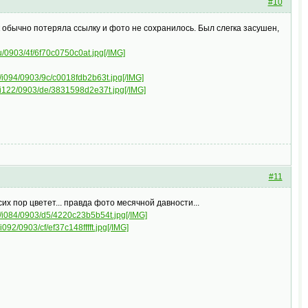
#10
к обычно потеряла ссылку и фото не сохранилось. Был слегка засушен,
.ru/0903/4f/6f70c0750c0at.jpg[/IMG]
ru/i094/0903/9c/c0018fdb2b63t.jpg[/IMG]
ru/i122/0903/de/3831598d2e37t.jpg[/IMG]
#11
 сих пор цветет... правда фото месячной давности...
.ru/i084/0903/d5/4220c23b5b54t.jpg[/IMG]
/i092/0903/cf/ef37c148fffft.jpg[/IMG]