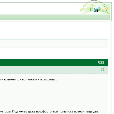
RSS
#1
 времени... и вот кажется я созрела...
ие годы. Под конец даже под форточкой пришлось повесит еще два