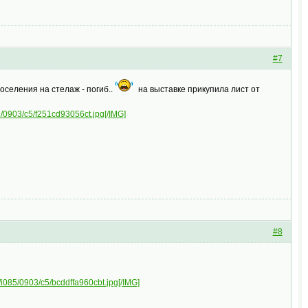
#7
поселения на стелаж - погиб..
на выставке прикупила лист от
09/0903/c5/f251cd93056ct.jpg[/IMG]
#8
ru/i085/0903/c5/bcddffa960cbt.jpg[/IMG]