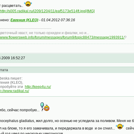
т расцветать..
http://s005.radikal.ru/i209/1204/11/eaf5173e514ft.jpg[/IMG]
нено:
Евгения (KLEO)
-
01.04.2012 07:36:16
цветочный хваст, не только орхидеи и фиалки, но и...
://www.flowersweb.info/forum/messages/forum9/topic88473/message1993911/
?
3.2009 16:52:27
тата
beska пишет:
гения (KLEO),
пробуйте эти
http://keep4u.ru/
tp://www.radikal.ru/
ибо, сейчас попробую...
thocephalus gladiatus, жил долго, но осенью не уследила за поливом. Меня не 
л на блоке, то я его замачивала, и передержала в воде и он сгнил...
сейча
ый год цвел по нескольку цветоносов...