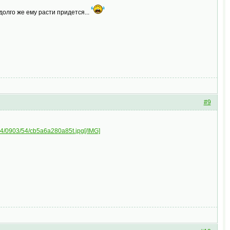
 долго же ему расти придется...
#9
i104/0903/54/cb5a6a280a85t.jpg[/IMG]