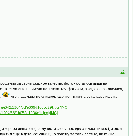
#2
прощения за столь ужасное качество фото - осталось лишь на
е т.к. сама еще не умела пользоваться фотиком, а когда он согласился,
.
что и сделала не слишком удачно... память осталась лишь на
l.ru/i642/1204/bd/e639d1635c29t.jpg[/IMG]
.ru/1204/56/1b053a1936e1t.jpg[/IMG]
, и корней лишался (по глупости своей посадила в чистый мох), и его я
стил еще в декабре 2008 г., но почему-то так и застыл, ни как не