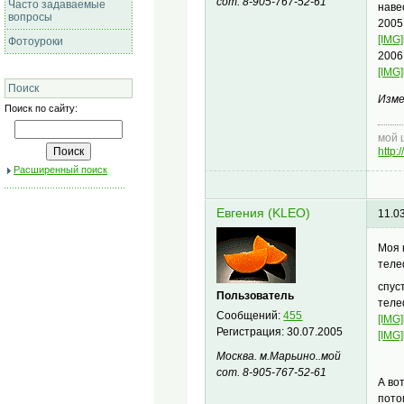
сот. 8-905-767-52-61
Часто задаваемые
наве
вопросы
2005
[IMG]
Фотоуроки
2006
[IMG]
Поиск
Изме
Поиск по сайту:
мой 
http
Расширенный поиск
Евгения (KLEO)
11.0
Моя 
теле
спус
Пользователь
теле
Сообщений:
455
[IMG]
Регистрация:
30.07.2005
[IMG]
Москва. м.Марьино..мой
сот. 8-905-767-52-61
А во
пото