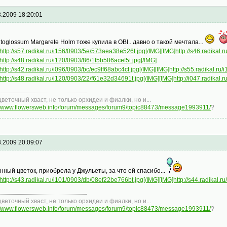
3.2009 18:20:01
toglossum Margarete Holm тоже купила в OBI.. давно о такой мечтала...
http://s57.radikal.ru/i156/0903/5e/573aea38e526t.jpg[/IMG]
[IMG]http://s46.radikal.
http://s48.radikal.ru/i120/0903/86/1f5b586acef5t.jpg[/IMG]
http://s42.radikal.ru/i096/0903/bc/ec9ff68abc4ct.jpg[/IMG]
[IMG]http://s55.radikal.r
http://s48.radikal.ru/i120/0903/22/f61e32d34691t.jpg[/IMG]
[IMG]http://i047.radikal
цветочный хваст, не только орхидеи и фиалки, но и...
://www.flowersweb.info/forum/messages/forum9/topic88473/message1993911/
?
3.2009 20:09:07
нный цветок, приобрела у Джульеты, за что ей спасибо...
http://s43.radikal.ru/i101/0903/db/08ef22be766bt.jpg[/IMG]
[IMG]http://s44.radikal.
цветочный хваст, не только орхидеи и фиалки, но и...
://www.flowersweb.info/forum/messages/forum9/topic88473/message1993911/
?