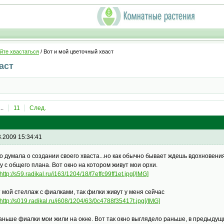
йте хвастаться
/ Вот и мой цветочный хваст
аст
...
11
След.
3.2009 15:34:41
о думала о создании своего хваста...но как обычно бывает ждешь вдохновения и
у с общего плана. Вот окно на котором живут мои орхи.
http://s59.radikal.ru/i163/1204/18/f7effc99ff1et.jpg[/IMG]
т мой стеллаж с фиалками, так филки живут у меня сейчас
http://s019.radikal.ru/i608/1204/63/0c4788f35417t.jpg[/IMG]
аньше фиалки мои жили на окне. Вот так окно выглядело раньше, в предыдущ