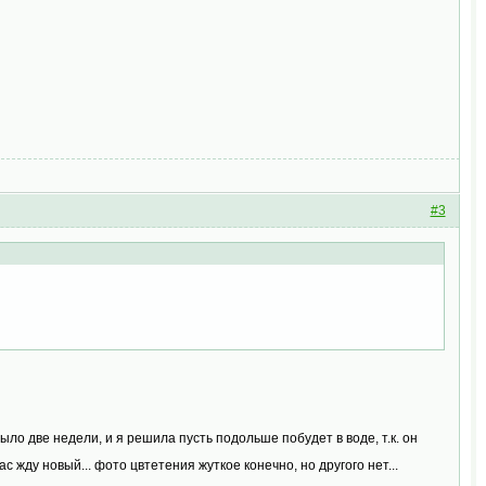
#3
было две недели, и я решила пусть подольше побудет в воде, т.к. он
с жду новый... фото цвтетения жуткое конечно, но другого нет...