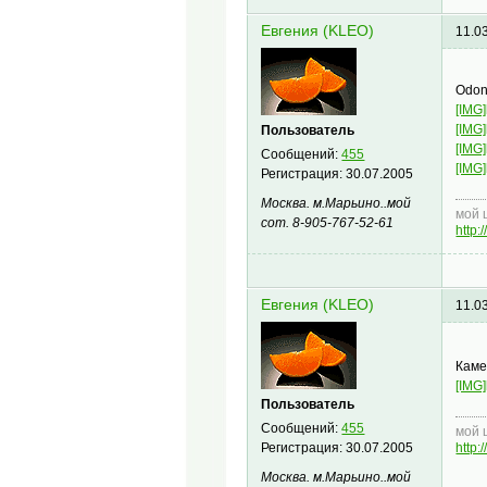
Евгения (KLEO)
11.0
Odon
[IMG]
[IMG]
Пользователь
[IMG]
Сообщений:
455
[IMG]
Регистрация:
30.07.2005
Москва. м.Марьино..мой
мой 
сот. 8-905-767-52-61
http
Евгения (KLEO)
11.0
Каме
[IMG]
Пользователь
Сообщений:
455
мой 
Регистрация:
30.07.2005
http
Москва. м.Марьино..мой