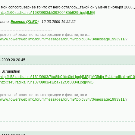
т мой concord, вернее то что от него осталось...такой он у меня с ноября 2008,
http://s60.radikal.ru/i168/0903/bf/39200485b929t.jpg[/IMG]
нено:
Евгения (KLEO)
-
12.03.2009 16:55:52
цветочный хваст, не только орхидеи и фиалки, но и...
://www.flowersweb.info/forum/messages/forum9/topic88473/message1993911/
?
3.2009 20:20:45
s Scrumption
http://s58.radikal.ru/i161/0903/7f/a8fb0ffdc0fet.jpg[/IMG]
[IMG]http://s44.radikal.ru/
http://s45.radikal.ru/i107/0903/43/ba712f0c0834t.jpg[/IMG]
цветочный хваст, не только орхидеи и фиалки, но и...
://www.flowersweb.info/forum/messages/forum9/topic88473/message1993911/
?