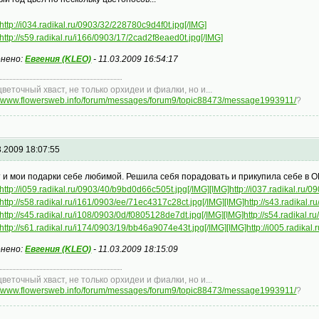
http://i034.radikal.ru/0903/32/228780c9d4f0t.jpg[/IMG]
http://s59.radikal.ru/i166/0903/17/2cad2f8eaed0t.jpg[/IMG]
нено:
Евгения (KLEO)
-
11.03.2009 16:54:17
цветочный хваст, не только орхидеи и фиалки, но и...
://www.flowersweb.info/forum/messages/forum9/topic88473/message1993911/
?
3.2009 18:07:55
т и мои подарки себе любимой. Решила себя порадовать и прикупила себе в OBI
http://i059.radikal.ru/0903/40/b9bd0d66c505t.jpg[/IMG]
[IMG]http://i037.radikal.ru/
http://s58.radikal.ru/i161/0903/ee/71ec4317c28ct.jpg[/IMG]
[IMG]http://s43.radikal.
http://s45.radikal.ru/i108/0903/0d/f0805128de7dt.jpg[/IMG]
[IMG]http://s54.radikal.
http://s61.radikal.ru/i174/0903/19/bb46a9074e43t.jpg[/IMG]
[IMG]http://i005.radika
нено:
Евгения (KLEO)
-
11.03.2009 18:15:09
цветочный хваст, не только орхидеи и фиалки, но и...
://www.flowersweb.info/forum/messages/forum9/topic88473/message1993911/
?