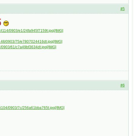
#5
ru/i114/0903/e1/24fa945f7159t.jpg[/IMG]
u/i148/0903/75/e7807024416dt.jpg[/IMG]
.ru/0903/61/c7a49bf3634dt.jpg[/IMG]
#6
ru/i104/0903/7c/256a61bba765t.jpg[/IMG]