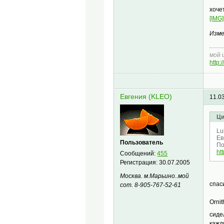
хоче
[IMG]
Изме
мой 
http
Евгения (KLEO)
11.0
Ци
Lu
Ев
Пользователь
По
ht
Сообщений:
455
Регистрация:
30.07.2005
Москва. м.Марьино..мой
спас
сот. 8-905-767-52-61
Orni
сиде
кажд