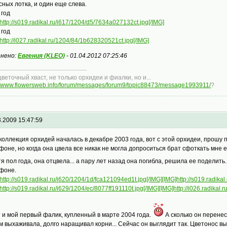
сных лотка, и один еще слева.
 год
http://s019.radikal.ru/i617/1204/d5/7634a027132ct.jpg[/IMG]
 год
http://i027.radikal.ru/1204/84/1b628320521ct.jpg[/IMG]
нено:
Евгения (KLEO)
-
01.04.2012 07:25:46
цветочный хваст, не только орхидеи и фиалки, но и...
://www.flowersweb.info/forum/messages/forum9/topic88473/message1993911/
?
3.2009 15:47:59
коллекция орхидей началась в декабре 2003 года, вот с этой орхидеи, прошу 
фоне, но когда она цвела все никак не могла допроситься брат сфоткать мне е
тя пол года, она отцвела... а пару лет назад она погибла, решила ее поделить.
фоне.
http://s019.radikal.ru/i620/1204/1d/fca121094ed1t.jpg[/IMG]
[IMG]http://s019.radika
http://s019.radikal.ru/i629/1204/ec/8077ff191110t.jpg[/IMG]
[IMG]http://i026.radikal
т и мой первый фалик, купленный в марте 2004 года.
А сколько он перенес
м выхаживала, долго наращивал корни... Сейчас он выглядит так. Цветонос выпу