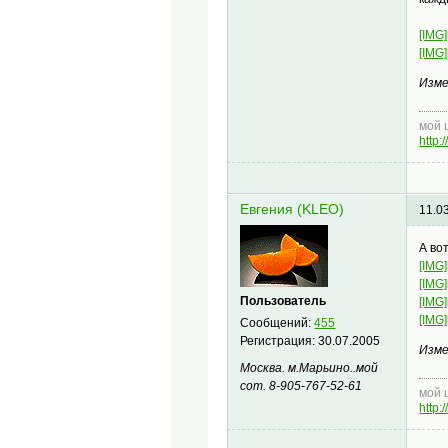
[IMG]
[IMG]
Изме
мой 
http
Евгения (KLEO)
11.0
А во
[IMG]
[IMG]
Пользователь
[IMG]
[IMG]
Сообщений:
455
Регистрация:
30.07.2005
Изме
Москва. м.Марьино..мой
сот. 8-905-767-52-61
мой 
http