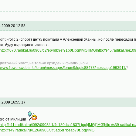
3.2009 20:12:58
ight Frolic 2 (спорт) детку покупала у Алексеевой Жанны, но после пересадки 
та, буду выращивать заново..
http://i070.radikal.ru/0903/d2/e64db9ef91b0t.jpg[/IMG]
[IMG]http://s45.radikal.ru/i1
цветочный хваст, не только орхидеи и фиалки, но и...
://www.flowersweb.info/forum/messages/forum9/topic88473/message1993911/
?
3.2009 16:55:17
ord от Милиции
http://s41.radikal.ru/i092/0903/c1/4c180dca1837t.jpg[/IMG]
[IMG]http://s39.radikal.
http://s49.radikal.ru/i126/0903/0f/5ad5d7beab70t.jpg[/IMG]