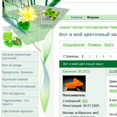
Главная
Форумы
Главная
/
Форумы
/
Клуб цветоводов
/
Дава
Вот и мой цветочный хв
Пользователи
Правила
Войти
Каталог комнатных
Страницы:
1
2
3
4
5
растений
Вот и мой цветочный хваст
Все об уходе
Евгения (KLEO)
11.0
Вредители, болезни
Крупным планом
Давн
Начн
Растения в интерьере
[IMG]
Это интересно
Пользователь
А во
Гидропоника - это
Сообщений:
455
просто
[IMG]
Регистрация:
30.07.2005
Цветочный гороскоп
Москва. м.Марьино..мой
Но р