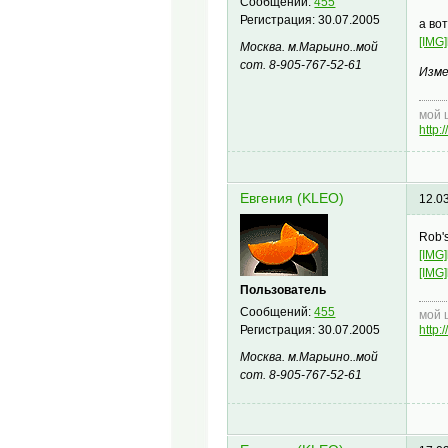
Сообщений:
455
Регистрация:
30.07.2005
а во
[IMG]
Москва. м.Марьино..мой
сот. 8-905-767-52-61
Изме
мой 
http
Евгения (KLEO)
12.0
Rob'
[IMG]
[IMG]
Пользователь
Сообщений:
455
мой 
Регистрация:
30.07.2005
http
Москва. м.Марьино..мой
сот. 8-905-767-52-61