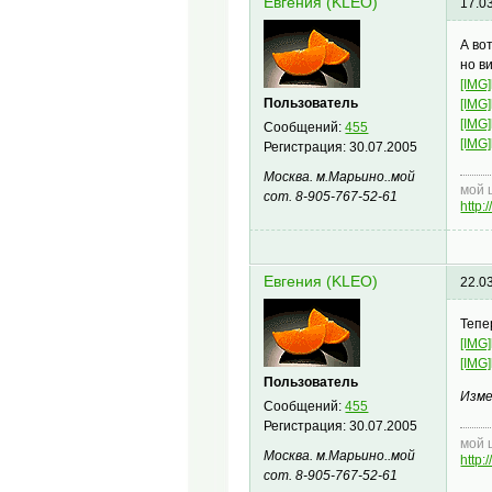
Евгения (KLEO)
17.0
А во
но в
[IMG]
Пользователь
[IMG]
[IMG]
Сообщений:
455
[IMG]
Регистрация:
30.07.2005
Москва. м.Марьино..мой
мой 
сот. 8-905-767-52-61
http
Евгения (KLEO)
22.0
Тепе
[IMG]
[IMG]
Пользователь
Изме
Сообщений:
455
Регистрация:
30.07.2005
мой 
Москва. м.Марьино..мой
http
сот. 8-905-767-52-61