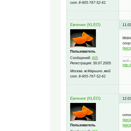
сот. 8-905-767-52-61
Евгения (KLEO)
11.0
Midn
спор
[IMG]
Пользователь
Сообщений:
455
мой 
Регистрация:
30.07.2005
http
Москва. м.Марьино..мой
сот. 8-905-767-52-61
Евгения (KLEO)
12.0
conc
[IMG]
Пользователь
[IMG]