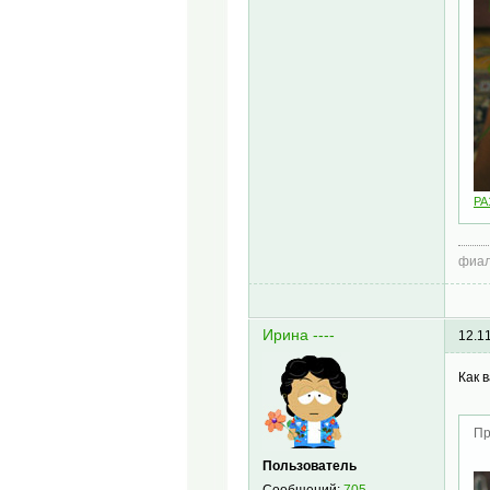
PA
фиал
Ирина ----
12.1
Как 
Пр
Пользователь
Сообщений:
705