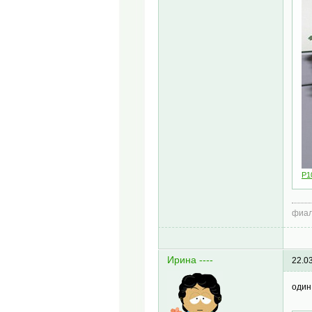
P1
фиал
Ирина ----
22.0
один