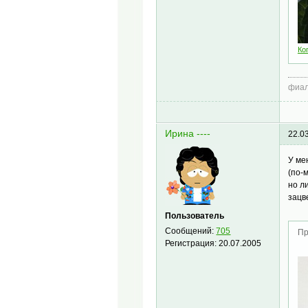
Ко
фиал
Ирина ----
22.0
У ме
(по-
но л
зацв
Пользователь
Сообщений:
705
Пр
Регистрация:
20.07.2005