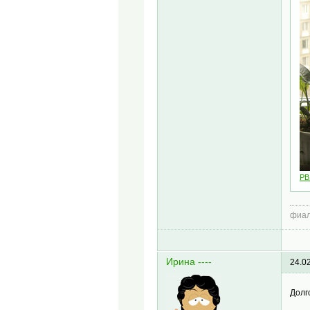
PB
фиал
Ирина ----
24.0
Долг