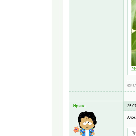
P7
фиал
Ирина ----
25.0
Алок
Пр