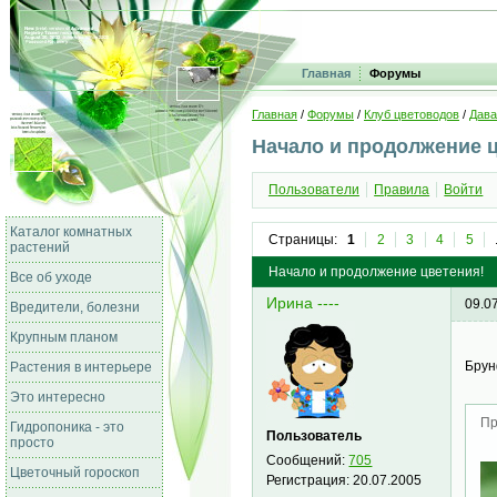
Главная
Форумы
Главная
/
Форумы
/
Клуб цветоводов
/
Дава
Начало и продолжение 
Пользователи
Правила
Войти
Каталог комнатных
Страницы:
1
2
3
4
5
растений
Начало и продолжение цветения!
Все об уходе
Ирина ----
09.0
Вредители, болезни
Крупным планом
Брун
Растения в интерьере
Это интересно
Пр
Гидропоника - это
Пользователь
просто
Сообщений:
705
Цветочный гороскоп
Регистрация:
20.07.2005