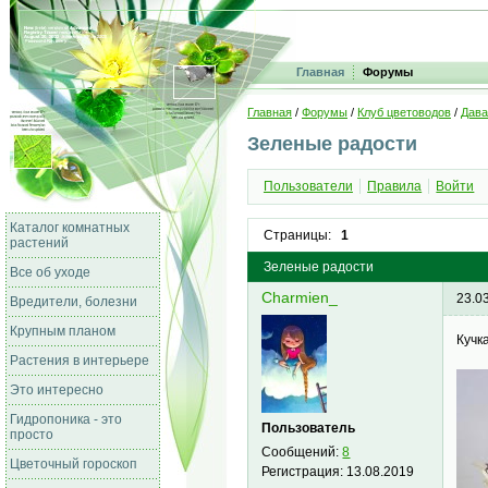
Главная
Форумы
Главная
/
Форумы
/
Клуб цветоводов
/
Дава
Зеленые радости
Пользователи
Правила
Войти
Каталог комнатных
Страницы:
1
растений
Зеленые радости
Все об уходе
Charmien_
23.0
Вредители, болезни
Крупным планом
Кучк
Растения в интерьере
Это интересно
Гидропоника - это
Пользователь
просто
Сообщений:
8
Цветочный гороскоп
Регистрация:
13.08.2019