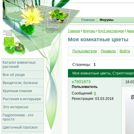
Главная
Форумы
Главная
/
Форумы
/
Клуб цветоводов
/
Дава
Моя комнатные цветы
Пользователи
Правила
Войти
Каталог комнатных
Страницы:
1
растений
Моя комнатные цветы, Стрептокар
Все об уходе
s7901873
18.0
Вредители, болезни
Пользователь
Крупным планом
Сообщений:
9
Регистрация:
03.03.2018
Растения в интерьере
Это интересно
Гидропоника - это
просто
Цветочный гороскоп