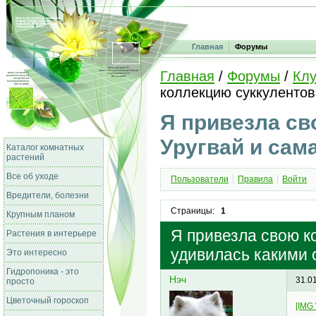
Главная
Форумы
Главная
/
Форумы
/
Клу
коллекцию суккулентов
Я привезла св
Уругвай и сам
Каталог комнатных
растений
Все об уходе
Пользователи
Правила
Войти
Вредители, болезни
Страницы:
1
Крупным планом
Я привезла свою к
Растения в интерьере
удивилась какими 
Это интересно
Гидропоника - это
Нэч
31.0
просто
Цветочный гороскоп
[IMG