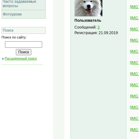
Часто задаваемые
вопросы
[IMG
Фотоуроки
[IMG
Пользователь
Сообщений:
3
[IMG
Поиск
Регистрация:
21.09.2019
Поиск по сайту:
[IMG
[IMG
Расширенный поиск
[IMG
[IMG
[IMG
[IMG
[IMG
[IMG
[IMG