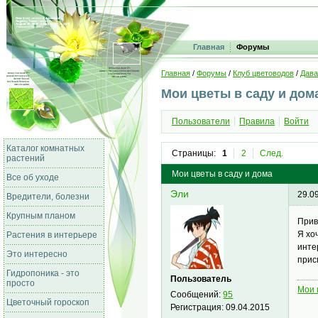
Главная
Форумы
Главная
/
Форумы
/
Клуб цветоводов
/
Дава
Мои цветы в саду и дом
Пользователи
Правила
Войти
Каталог комнатных
Страницы:
1
2
След.
растений
Мои цветы в саду и дома
Все об уходе
Эли
29.0
Вредители, болезни
Крупным планом
Прив
Я хо
Растения в интерьере
инте
Это интересно
прис
Гидропоника - это
Пользователь
просто
Мои 
Сообщений:
95
Цветочный гороскоп
Регистрация:
09.04.2015