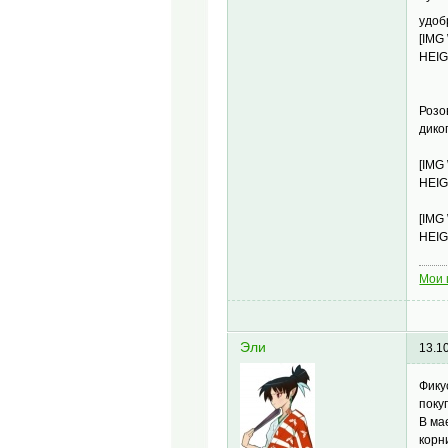
удоб
[IMG
HEIG
Розо
дико
[IMG
HEIG
[IMG
HEIG
Мои 
Эли
13.1
Фику
поку
В ма
корн