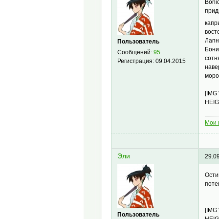
Boni
прид
капр
вост
Лапни
Пользователь
Бони
Сообщений:
95
сотн
Регистрация:
09.04.2015
наве
моро
[IMG
HEIG
Мои 
Эли
29.0
Ости
поте
[IMG
Пользователь
HEIG