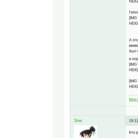
HEIG
Гипп
[IMG
HEIG
А эт
мимо
был 
и хо
[IMG
HEIG
[IMG
HEIG
Мои 
Эли
19.1
Кто 