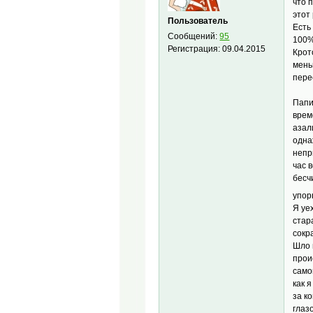
что 
этот
Пользователь
Есть
Сообщений:
95
100%
Регистрация:
09.04.2015
Крот
мень
пере
Папи
врем
азал
одна
непр
час 
бесч
упор
Я уе
стар
сокр
Шло 
прои
само
как 
за к
глаз