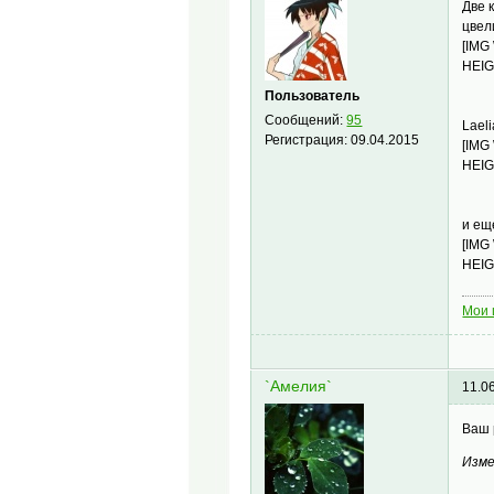
Две к
цвел
[IMG
HEIG
Пользователь
Сообщений:
95
Laeli
Регистрация:
09.04.2015
[IMG
HEIG
и ещ
[IMG
HEIG
Мои 
`Амелия`
11.0
Ваш 
Изме