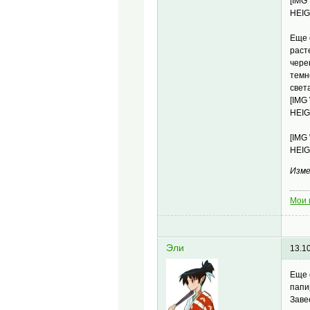
[IMG
HEIG
Еще 
раст
чере
темн
свет
[IMG
HEIG
[IMG
HEIG
Изме
Мои 
Эли
13.1
Еще 
папи
Заве