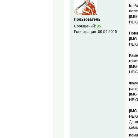
El P
нотк
[IMG
Пользователь
HEIG
Сообщений:
95
Регистрация:
09.04.2015
Нови
[IMG
HEIG
Каме
крас
[IMG
HEIG
Фале
расп
[IMG
HEIG
[IMG
HEIG
Денд
собл
поми