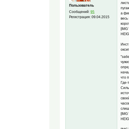
лист
Пользователь
пуга
Сообщений:
95
а фи
Регистрация:
09.04.2015
весь
коро
[IMG
HEIG
Инст
окси
"заб
чужи
опре
нача
что 
Где-
Силь
исто
свое
часо
слиш
[IMG
HEIG