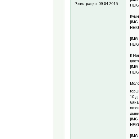
Регистрация:
09.04.2015
HEIG
Кумкв
[IMG
HEIG
[IMG
HEIG
К Но
цвет
[IMG
HEIG
.
Моло
горш
10 д
бана
оказ
дыни
[IMG
HEIG
[IMG