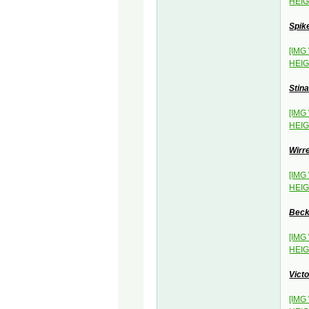
HEIG
Spik
[IMG
HEIG
Stin
[IMG
HEIG
Wirr
[IMG
HEIG
Bec
[IMG
HEIG
Vict
[IMG