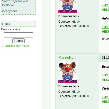
Часто задаваемые
вопросы
[IMG
HEIG
Фотоуроки
Пользователь
Agla
Сообщений:
10
Поиск
Регистрация:
13.08.2013
[IMG
Поиск по сайту:
HEIG
Изме
Расширенный поиск
Marinelka
01.1
Broa
[IMG
HEIG
Пользователь
Chri
Сообщений:
10
Регистрация:
13.08.2013
[IMG
HEIG