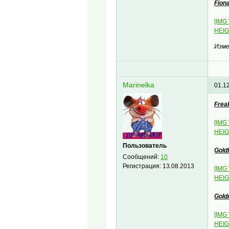
Fiona
[IMG
HEIG
Изме
Marinelka
01.1
Frea
[IMG
HEIG
Пользователь
Gold
Сообщений:
10
Регистрация:
13.08.2013
[IMG
HEIG
Gold
[IMG
HEIG