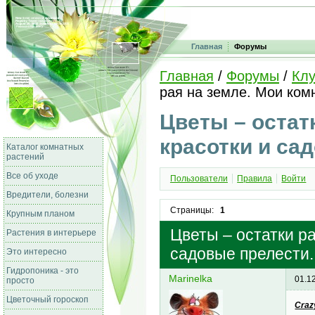
Главная
Форумы
Главная
/
Форумы
/
Клу
рая на земле. Мои ком
Цветы – остат
красотки и са
Каталог комнатных
растений
Все об уходе
Пользователи
Правила
Войти
Вредители, болезни
Страницы:
1
Крупным планом
Цветы – остатки р
Растения в интерьере
садовые прелести.
Это интересно
Гидропоника - это
Marinelka
01.1
просто
Цветочный гороскоп
Craz