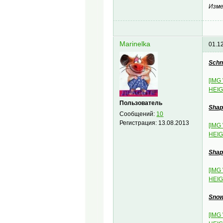
Изме
Marinelka
01.1
Schn
[IMG
HEIG
Пользователь
Shap
Сообщений:
10
Регистрация:
13.08.2013
[IMG
HEIG
Shap
[IMG
HEIG
Snow
[IMG