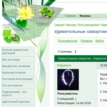
Главная
Форумы
Главная
/
Форумы
/
Клуб цветоводов
/
Дава
Удивительные хавортии
Пользователи
Правила
Войти
Каталог комнатных
Страницы:
1
растений
Удивительные хавортии., Хавортии
Все об уходе
Kalyanov
15.0
Вредители, болезни
Крупным планом
Прив
Вот 
Растения в интерьере
1. Ha
Это интересно
2. Ha
Гидропоника - это
Пользователь
просто
Сообщений:
2
3. H
Цветочный гороскоп
Регистрация:
14.04.2018