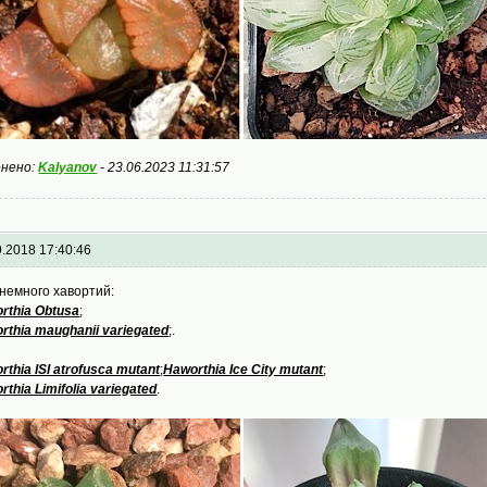
нено:
Kalyanov
-
23.06.2023 11:31:57
9.2018 17:40:46
немного хавортий:
rthia Obtusa
;
rthia maughanii variegated
;.
rthia ISI atrofusca mutant
;
Haworthia Ice City mutant
;
rthia Limifolia variegated
.