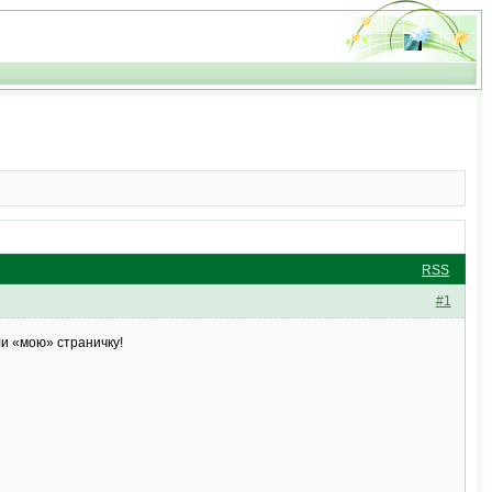
RSS
#1
ли «мою» страничку!