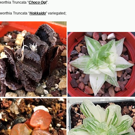
orthia Truncata “
Choco Ogi
”.
worthia Truncata “
Hokkaido
” variegated;