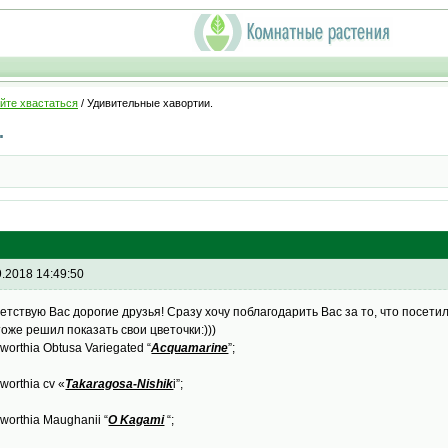
йте хвастаться
/ Удивительные хавортии.
.
9.2018 14:49:50
етствую Вас дорогие друзья! Сразу хочу поблагодарить Вас за то, что посети
тоже решил показать свои цветочки:)))
worthia Obtusa Variegated “
Acquamarine
”;
worthia cv «
Takaragosa-Nishik
i”;
aworthia Maughanii “
O Kagami
“;