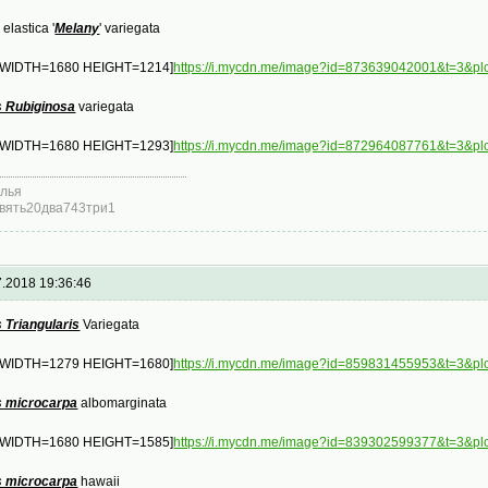
 elastica '
Melany
' variegata
 WIDTH=1680 HEIGHT=1214]
https://i.mycdn.me/image?id=873639042001&t=
s Rubiginosa
variegata
 WIDTH=1680 HEIGHT=1293]
https://i.mycdn.me/image?id=872964087761&t=3&
лья
вять20два743три1
7.2018 19:36:46
 Triangularis
Variegata
 WIDTH=1279 HEIGHT=1680]
https://i.mycdn.me/image?id=859831455953&t=
s microcarpa
albomarginata
 WIDTH=1680 HEIGHT=1585]
https://i.mycdn.me/image?id=839302599377&t=3
s microcarpa
hawaii