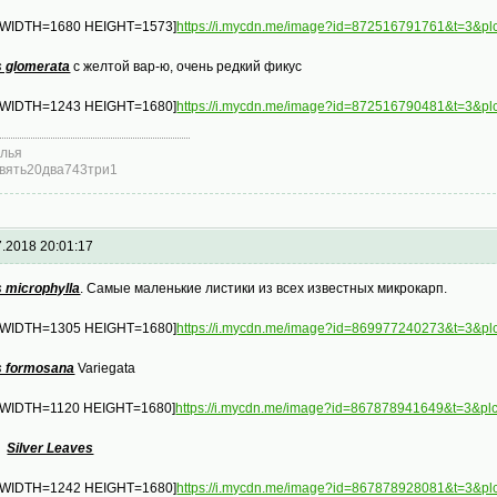
 WIDTH=1680 HEIGHT=1573]
https://i.mycdn.me/image?id=872516791761&t=3
s glomerata
с желтой вар-ю, очень редкий фикус
 WIDTH=1243 HEIGHT=1680]
https://i.mycdn.me/image?id=872516790481&t=3&pl
лья
вять20два743три1
7.2018 20:01:17
s microphylla
. Самые маленькие листики из всех известных микрокарп.
 WIDTH=1305 HEIGHT=1680]
https://i.mycdn.me/image?id=869977240273&t=3
s formosana
Variegata
 WIDTH=1120 HEIGHT=1680]
https://i.mycdn.me/image?id=867878941649&t=3&
s
Silver Leaves
 WIDTH=1242 HEIGHT=1680]
https://i.mycdn.me/image?id=867878928081&t=3