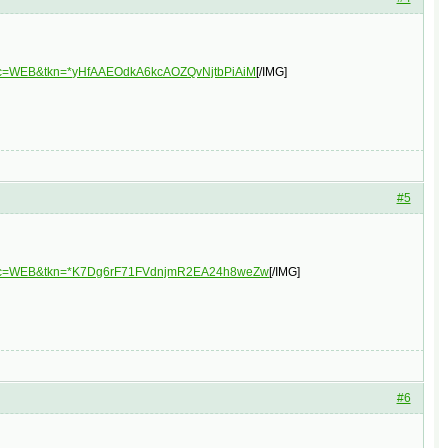
plc=WEB&tkn=*yHfAAEOdkA6kcAOZQvNjtbPiAiM
[/IMG]
#5
3&plc=WEB&tkn=*K7Dg6rF71FVdnjmR2EA24h8weZw
[/IMG]
#6