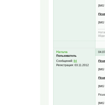
[IMG
Ficu
[IMG
Ната
89де
Натала
04.0
Пользователь
Ficu
Сообщений:
84
Регистрация:
03.11.2012
[IMG
Ficu
[IMG
Ficu
[IMG