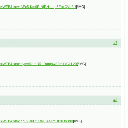
&plc=WEB&tkn=*AEc5-Km9RlNjEzH_qn5EoxQVn2U
[/IMG]
#7
3&plc=WEB&tkn=*nymxRrLbBRLDunjbw82mYkGk1V0
[/IMG]
#8
plc=WEB&tkn=*grCVH0Bf_UaiiF4sAmUBIrOn3gA
[/IMG]