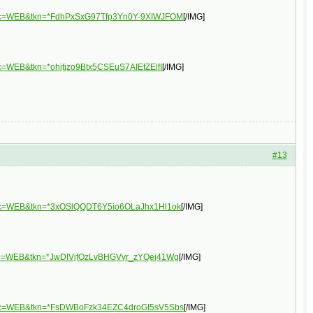
&plc=WEB&tkn=*FdhPxSxG97Tfp3Yn0Y-9XIWJFOM
[/IMG]
c=WEB&tkn=*ohjtjzo9Btx5CSEuS7AIEfZElfI
[/IMG]
#13
&plc=WEB&tkn=*3xOSlQQDT6Y5io6OLaJhx1Hl1ok
[/IMG]
plc=WEB&tkn=*JwDIVjfOzLvBHGVyr_zYQej41Wg
[/IMG]
&plc=WEB&tkn=*FsDWBoFzk34EZC4droGI5sV5Sbs
[/IMG]