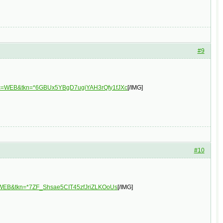
#9
plc=WEB&tkn=*6GBUx5YBgD7ugiYAH3rQfy1fJXc
[/IMG]
#10
c=WEB&tkn=*7ZF_Shsae5CIT45zfJriZLKOoUs
[/IMG]