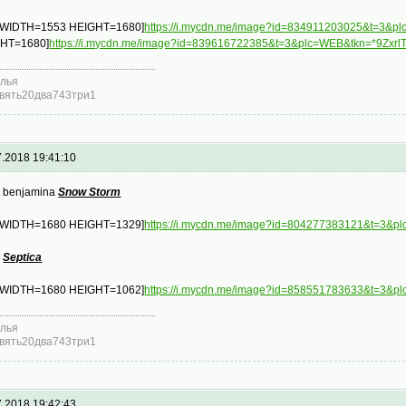
 WIDTH=1553 HEIGHT=1680]
https://i.mycdn.me/image?id=834911203025&t=3&
HT=1680]
https://i.mycdn.me/image?id=839616722385&t=3&plc=WEB&tkn=*9Zxr
лья
вять20два743три1
7.2018 19:41:10
s benjamina
Snow Storm
 WIDTH=1680 HEIGHT=1329]
https://i.mycdn.me/image?id=804277383121&t=3
s
Septica
 WIDTH=1680 HEIGHT=1062]
https://i.mycdn.me/image?id=858551783633&t=3
лья
вять20два743три1
7.2018 19:42:43