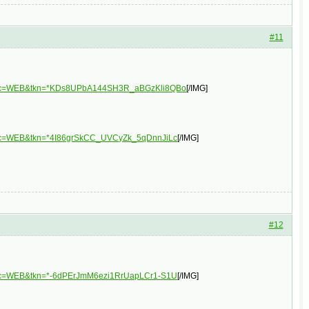
#11
3&plc=WEB&tkn=*KDs8UPbA144SH3R_aBGzKli8QBo
[/IMG]
&plc=WEB&tkn=*4I86grSkCC_UVCyZk_5qDnnJiLc
[/IMG]
#12
&plc=WEB&tkn=*-6dPErJmM6ezi1RrUapLCr1-S1U
[/IMG]