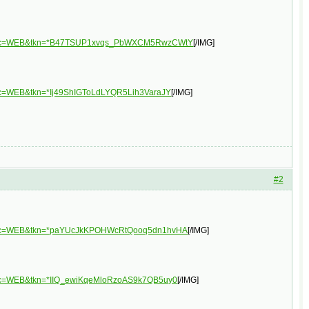
3&plc=WEB&tkn=*B47TSUP1xvqs_PbWXCM5RwzCWtY
[/IMG]
plc=WEB&tkn=*Ij49ShIGToLdLYQR5Lih3VaraJY
[/IMG]
#2
3&plc=WEB&tkn=*paYUcJkKPOHWcRtQooq5dn1hvHA
[/IMG]
&plc=WEB&tkn=*IIQ_ewiKqeMloRzoAS9k7QB5uy0
[/IMG]