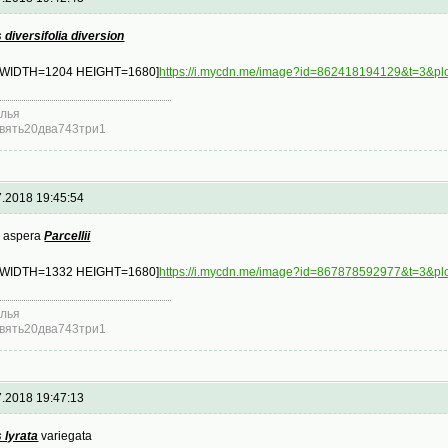
 diversifolia diversion
 WIDTH=1204 HEIGHT=1680]
https://i.mycdn.me/image?id=862418194129&t=3&
лья
вять20два743три1
7.2018 19:45:54
s aspera
Parcellii
 WIDTH=1332 HEIGHT=1680]
https://i.mycdn.me/image?id=867878592977&t=
лья
вять20два743три1
7.2018 19:47:13
 lyrata
variegata