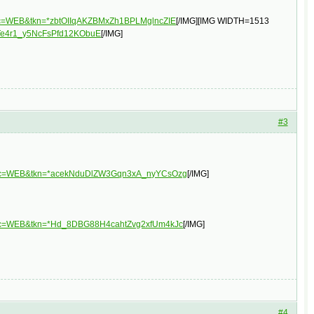
plc=WEB&tkn=*zbtOIIqAKZBMxZh1BPLMglncZIE
[/IMG][IMG WIDTH=1513
lTe4r1_y5NcFsPfd12KObuE
[/IMG]
#3
&plc=WEB&tkn=*acekNduDlZW3Gqn3xA_nyYCsOzg
[/IMG]
&plc=WEB&tkn=*Hd_8DBG88H4cahtZvg2xfUm4kJc
[/IMG]
#4