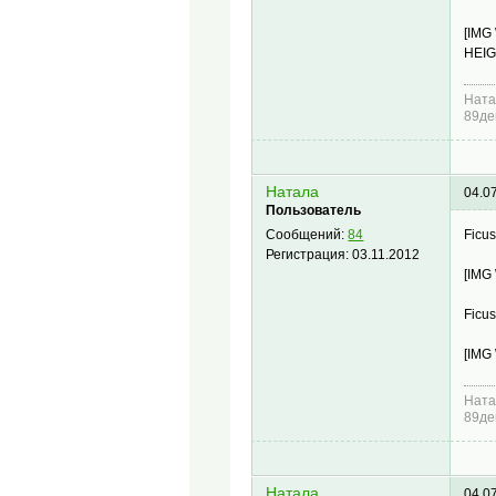
[IMG
HEIG
Ната
89де
Натала
04.0
Пользователь
Ficu
Сообщений:
84
Регистрация:
03.11.2012
[IMG
Ficu
[IMG
Ната
89де
Натала
04.0