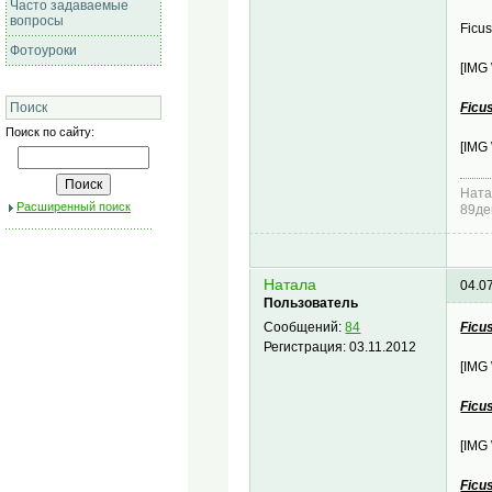
Часто задаваемые
вопросы
Ficus
Фотоуроки
[IMG
Ficu
Поиск
Поиск по сайту:
[IMG
Ната
Расширенный поиск
89де
Натала
04.0
Пользователь
Ficus
Сообщений:
84
Регистрация:
03.11.2012
[IMG
Ficu
[IMG
Ficu