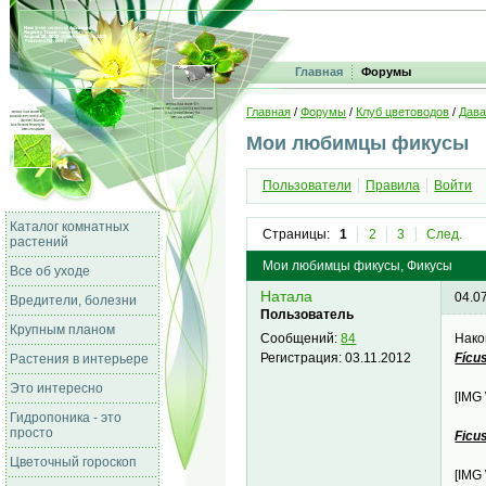
Главная
Форумы
Главная
/
Форумы
/
Клуб цветоводов
/
Дава
Мои любимцы фикусы
Пользователи
Правила
Войти
Каталог комнатных
Страницы:
1
2
3
След.
растений
Мои любимцы фикусы, Фикусы
Все об уходе
Натала
04.0
Вредители, болезни
Пользователь
Крупным планом
Нако
Сообщений:
84
Fícu
Регистрация:
03.11.2012
Растения в интерьере
Это интересно
[IMG
Гидропоника - это
просто
Ficus
Цветочный гороскоп
[IMG