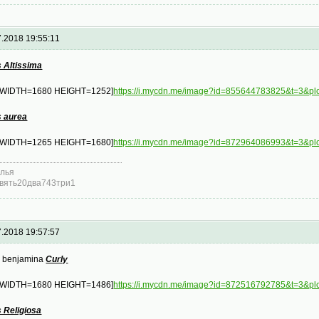
7.2018 19:55:11
s Altissima
 WIDTH=1680 HEIGHT=1252]
https://i.mycdn.me/image?id=855644783825&t=
s aurea
 WIDTH=1265 HEIGHT=1680]
https://i.mycdn.me/image?id=872964086993&t=3
лья
вять20два743три1
7.2018 19:57:57
s benjamina
Curly
 WIDTH=1680 HEIGHT=1486]
https://i.mycdn.me/image?id=872516792785&t=3
s Religiosa