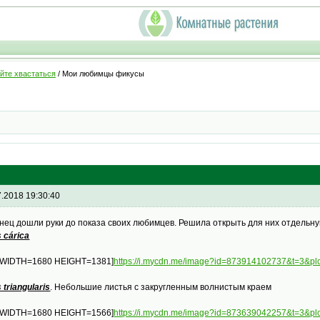
йте хвастаться
/ Мои любимцы фикусы
7.2018 19:30:40
нец дошли руки до показа своих любимцев. Решила открыть для них отдельную 
s cárica
 WIDTH=1680 HEIGHT=1381]
https://i.mycdn.me/image?id=873914102737&t=3&
 triangularis
. Небольшие листья с закругленным волнистым краем
 WIDTH=1680 HEIGHT=1566]
https://i.mycdn.me/image?id=873639042257&t=