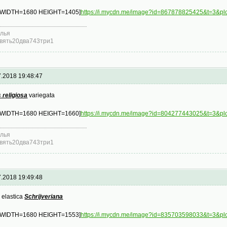
 WIDTH=1680 HEIGHT=1405]
https://i.mycdn.me/image?id=867878825425&t=3
лья
вять20два743три1
7.2018 19:48:47
 religiosa
variegata
 WIDTH=1680 HEIGHT=1660]
https://i.mycdn.me/image?id=804277443025&t=
лья
вять20два743три1
7.2018 19:49:48
 elastica
Schrijveriana
 WIDTH=1680 HEIGHT=1553]
https://i.mycdn.me/image?id=835703598033&t=3&