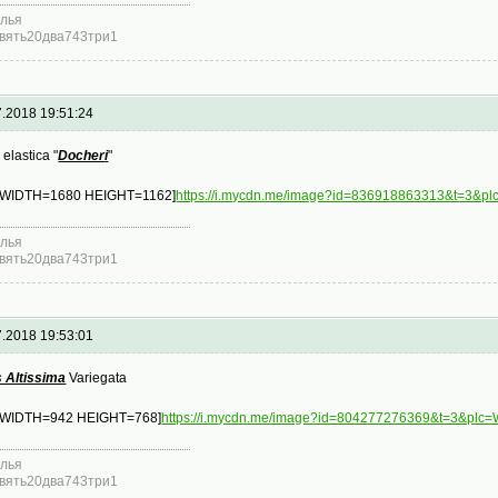
лья
вять20два743три1
7.2018 19:51:24
 elastica "
Docher
i
"
 WIDTH=1680 HEIGHT=1162]
https://i.mycdn.me/image?id=836918863313&t=3&
лья
вять20два743три1
7.2018 19:53:01
s Altissima
Variegata
 WIDTH=942 HEIGHT=768]
https://i.mycdn.me/image?id=804277276369&t=3&pl
лья
вять20два743три1