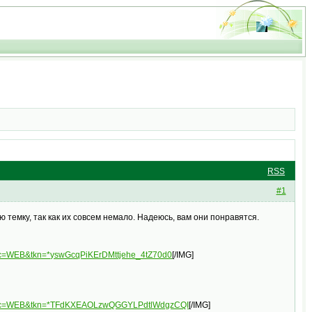
RSS
#1
темку, так как их совсем немало. Надеюсь, вам они понравятся.
plc=WEB&tkn=*yswGcqPiKErDMttjehe_4tZ70d0
[/IMG]
3&plc=WEB&tkn=*TFdKXEAOLzwQGGYLPdtlWdgzCQI
[/IMG]