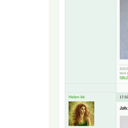
8(92
мои 
http:
Helen-bk
17.0
Jolly