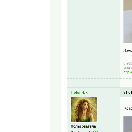
Изме
8(92
мои 
http:
Helen-bk
31.0
Крас
Пользователь