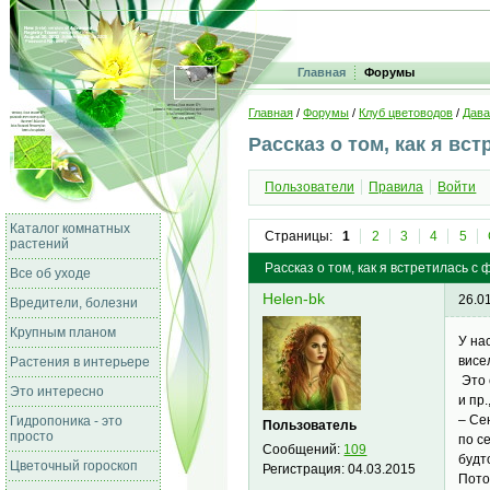
Главная
Форумы
Главная
/
Форумы
/
Клуб цветоводов
/
Дава
Рассказ о том, как я вс
Пользователи
Правила
Войти
Каталог комнатных
Страницы:
1
2
3
4
5
растений
Рассказ о том, как я встретилась с
Все об уходе
Helen-bk
26.0
Вредители, болезни
Крупным планом
У на
висе
Растения в интерьере
Это 
Это интересно
и пр
– Се
Гидропоника - это
Пользователь
просто
по с
Сообщений:
109
будт
Цветочный гороскоп
Регистрация:
04.03.2015
Пото