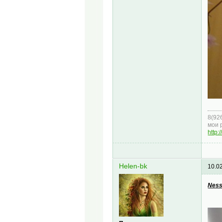
8(92
мои 
http:
Helen-bk
10.0
Ness