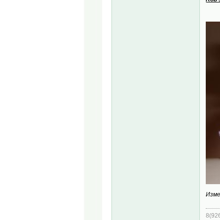
Изме
8(92