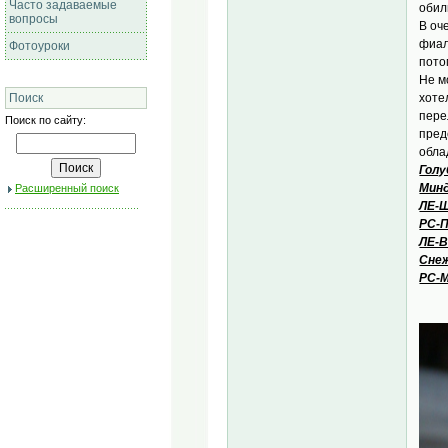
Часто задаваемые
обил
вопросы
В оч
фиал
Фотоуроки
пото
Не м
хоте
Поиск
пере
Поиск по сайту:
пред
обла
Голу
Мин
Расширенный поиск
ЛЕ-
РС-
ЛЕ-
Сне
РС-