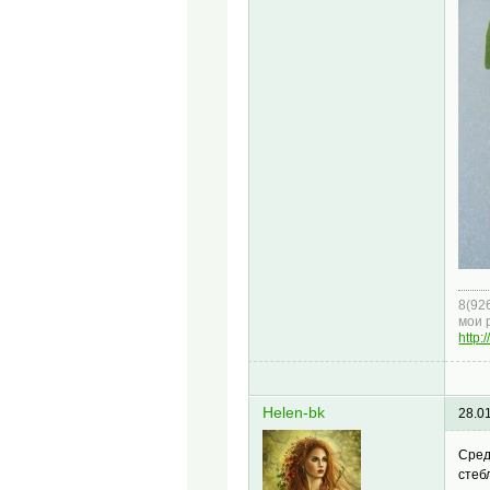
8(92
мои 
http:
Helen-bk
28.0
Сред
стеб