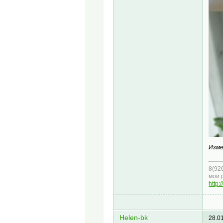
Изме
8(92
мои 
http:
Helen-bk
28.0