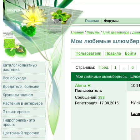
Главная
Форумы
Главная
/
Форумы
/
Клуб цветоводов
/
Дава
Мои любимые шлюмбер
Пользователи
Правила
Войти
Каталог комнатных
Страницы:
Пред.
1
...
6
растений
Мои любимые шлюмбергеры., Шлю
Все об уходе
Alena R
10.1
Вредители, болезни
Пользователь
Крупным планом
Сообщений:
389
Ну н
Регистрация:
17.08.2015
Растения в интерьере
Это интересно
Lara
Гидропоника - это
просто
Цветочный гороскоп