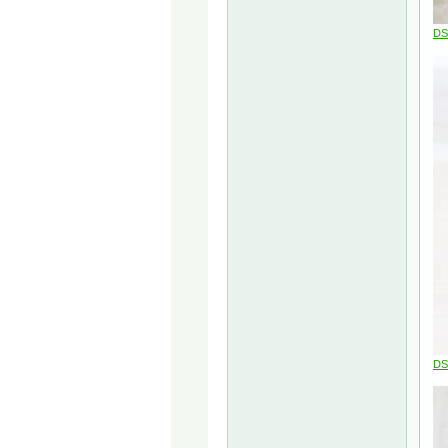
DS
DS