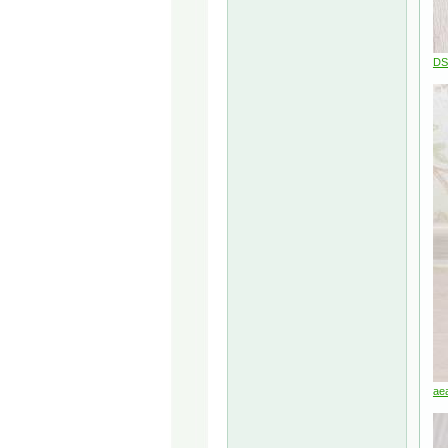
DS
ae