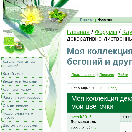
Главная
Форумы
Главная
/
Форумы
/
Клу
декоративно-лиственны
Моя коллекци
бегоний и дру
Каталог комнатных
растений
Все об уходе
Пользователи
Правила
Войти
Вредители, болезни
Страницы:
1
2
След.
Крупным планом
Моя коллекция дек
Растения в интерьере
мои цветочки
Это интересно
Гидропоника - это
swetik2015
01.0
просто
Пользователь
Цветочный гороскоп
Сообщений:
57