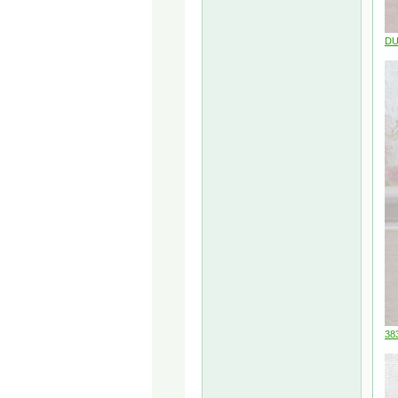
DU
38