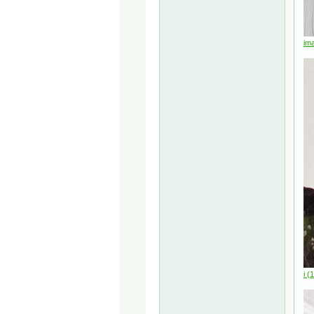
im
i (