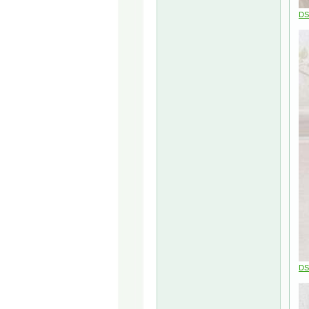
DS
DS