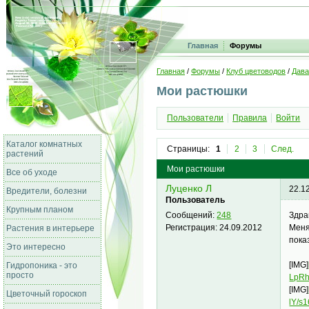
Главная
Форумы
Главная
/
Форумы
/
Клуб цветоводов
/
Дава
Мои растюшки
Пользователи
Правила
Войти
Каталог комнатных
Страницы:
1
2
3
След.
растений
Мои растюшки
Все об уходе
Луценко Л
22.1
Вредители, болезни
Пользователь
Крупным планом
Здра
Сообщений:
248
Меня
Регистрация:
24.09.2012
Растения в интерьере
пока
Это интересно
[IMG]
Гидропоника - это
просто
LpRh
[IMG]
Цветочный гороскоп
lY/s