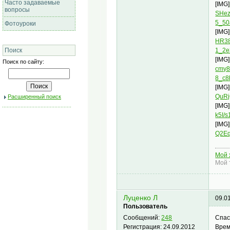
Часто задаваемые
[IMG]
вопросы
SHez
5_50
Фотоуроки
[IMG]
HR38
1_2e
Поиск
[IMG]
Поиск по сайту:
cmy8
8_c8
[IMG]
QuRj
Расширенный поиск
[IMG]
k5I/
[IMG]
Q2Eq
Мой 
Мой 
Луценко Л
09.0
Пользователь
Спас
Сообщений:
248
Врем
Регистрация:
24.09.2012