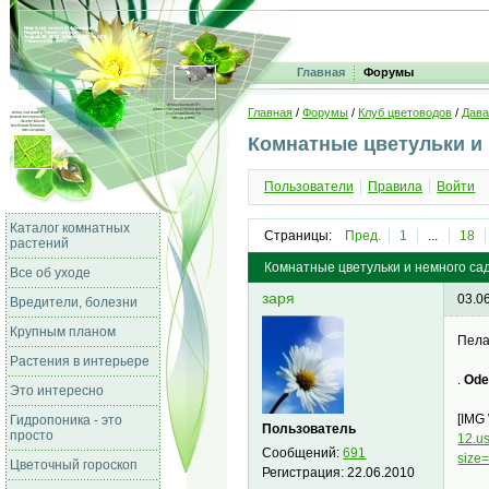
Главная
Форумы
Главная
/
Форумы
/
Клуб цветоводов
/
Дава
Комнатные цветульки и
Пользователи
Правила
Войти
Каталог комнатных
Страницы:
Пред.
1
...
18
растений
Комнатные цветульки и немного са
Все об уходе
заря
03.0
Вредители, болезни
Крупным планом
Пела
Растения в интерьере
.
Ode
Это интересно
[IMG
Гидропоника - это
Пользователь
просто
12.u
Сообщений:
691
size
Цветочный гороскоп
Регистрация:
22.06.2010