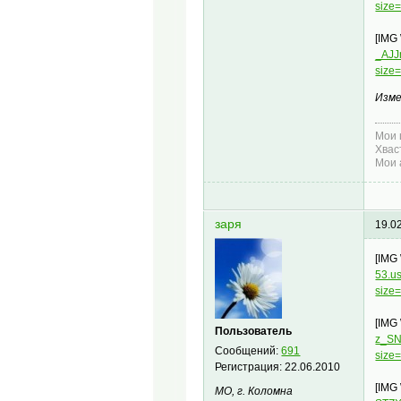
size
[IMG
_AJJ
size
Изме
Мои 
Хвас
Мои 
заря
19.0
[IMG
53.u
size
[IMG
Пользователь
z_SN
Сообщений:
691
size
Регистрация:
22.06.2010
[IMG
МО, г. Коломна