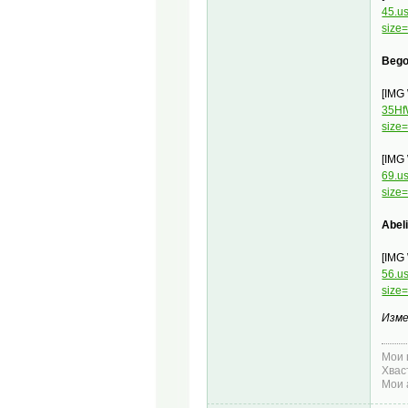
45.u
size
Bego
[IMG
35Hf
size
[IMG
69.u
size
Abel
[IMG
56.u
size
Изме
Мои 
Хвас
Мои 