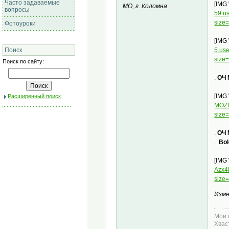
Часто задаваемые
[IMG
МО, г. Коломна
вопросы
59.u
size
Фотоуроки
[IMG
5.us
Поиск
size
Поиск по сайту:
.
OЧ 
[IMG
Расширенный поиск
MOZ
size
.
OЧ 
.
Bol
[IMG
Azx
size
Изме
Мои 
Хвас