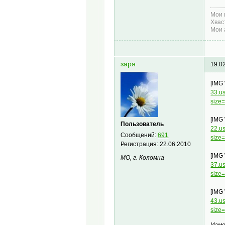
Мои 
Хвас
Мои 
заря
19.0
[IMG
33.u
size
[IMG
Пользователь
22.u
Сообщений:
691
size
Регистрация:
22.06.2010
[IMG
МО, г. Коломна
37.u
size
[IMG
43.u
size