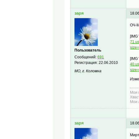
заря
18.0
OЧ-M
[IMG
71.u
size
Пользователь
Сообщений:
691
[IMG
Регистрация:
22.06.2010
40.u
size
МО, г. Коломна
Изме
Мои 
Хвас
Мои 
заря
18.0
Мирт