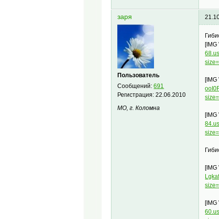
заря
21.1
Гиби
[IMG
68.u
size
Пользователь
[IMG
Сообщений:
691
ooI0
Регистрация:
22.06.2010
size
МО, г. Коломна
[IMG
84.u
size
Гиби
[IMG
Lgka
size
[IMG
60.u