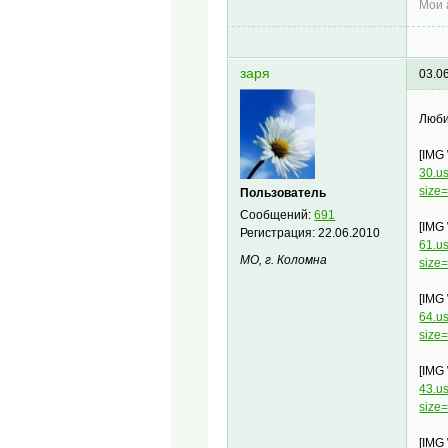
Мои 
заря
03.0
Люб
[IMG
30.u
size
Пользователь
Сообщений:
691
[IMG
Регистрация:
22.06.2010
61.u
МО, г. Коломна
size
[IMG
64.u
size
[IMG
43.u
size
[IMG