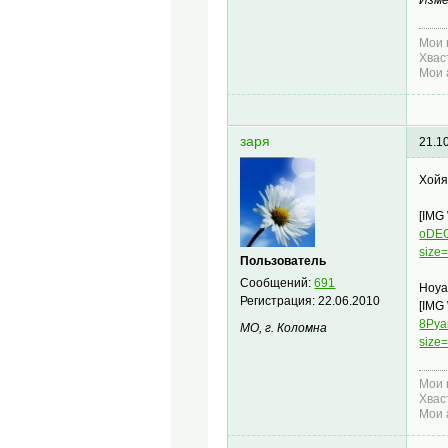
Изме
Мои 
Хвас
Мои 
заря
21.1
Хойя
[IMG
oDEO
size
Пользователь
Сообщений:
691
Hoya 
Регистрация:
22.06.2010
[IMG
8Pya
МО, г. Коломна
size
Мои 
Хвас
Мои 