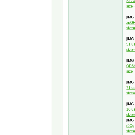
STZX
size
[IMG
zpGH
size
[IMG
51.u
size
[IMG
QD6h
size
[IMG
71.u
size
[IMG
10.u
size
[IMG
r9Og
size