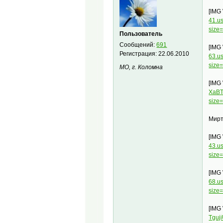
[IMG
41.u
size
Пользователь
Сообщений:
691
[IMG
Регистрация:
22.06.2010
63.u
size
МО, г. Коломна
[IMG
XaBT
size
Мирт
[IMG
43.u
size
[IMG
68.u
size
[IMG
Tguj