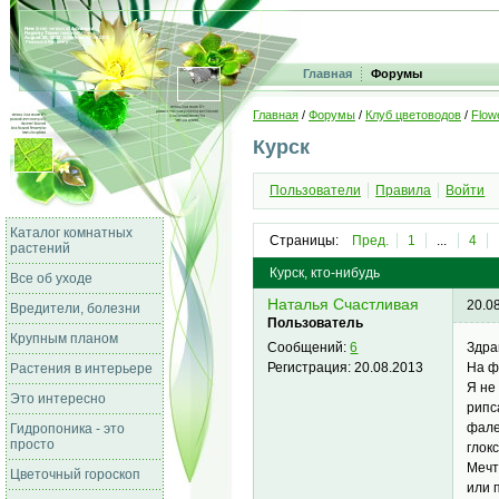
Главная
Форумы
Главная
/
Форумы
/
Клуб цветоводов
/
Flow
Курск
Пользователи
Правила
Войти
Каталог комнатных
Страницы:
Пред.
1
...
4
растений
Курск, кто-нибудь
Все об уходе
Наталья Счастливая
20.0
Вредители, болезни
Пользователь
Крупным планом
Здра
Сообщений:
6
На ф
Регистрация:
20.08.2013
Растения в интерьере
Я не
Это интересно
рипс
фале
Гидропоника - это
просто
глок
Мечт
Цветочный гороскоп
или 