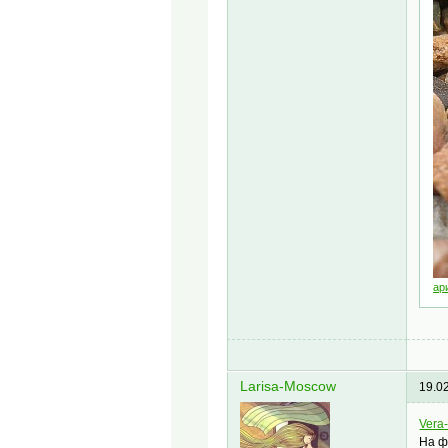
ар
Larisa-Moscow
19.0
Vera
На ф