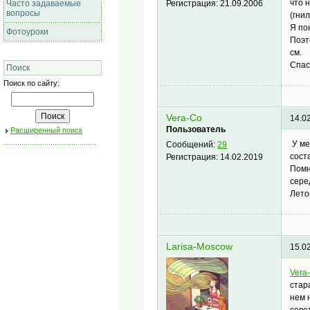
что 
Регистрация:
21.09.2006
Часто задаваемые
вопросы
(гнил
Я по
Фотоуроки
Поэт
см.
Спас
Поиск
Поиск по сайту:
Vera-Co
14.0
Пользователь
Расширенный поиск
У ме
Сообщений:
29
сост
Регистрация:
14.02.2019
Помн
сере
Лето
Larisa-Moscow
15.0
Vera
стар
нем 