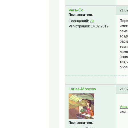
Vera-Co
21.0
Пользователь
Перв
Сообщений:
29
имею
Регистрация:
14.02.2019
семе
возд
раск
темп
ламп
свои
так,
обра
Larisa-Moscow
21.0
Vera
или..
Пользователь