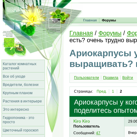
Главная
Форумы
Главная
/
Форумы
/
Фо
есть? очень трудно вы
Ариокарпусы у
выращивать? п
Каталог комнатных
растений
Все об уходе
Пользователи
Правила
Войти
Вредители, болезни
Страницы:
Пред.
1
2
Крупным планом
Ариокарпусы у ког
Растения в интерьере
поделитесь опытом
Это интересно
Гидропоника - это
Kiro Kiro
29.0
просто
Пользователь
Цветочный гороскоп
Вчер
Сообщений:
47