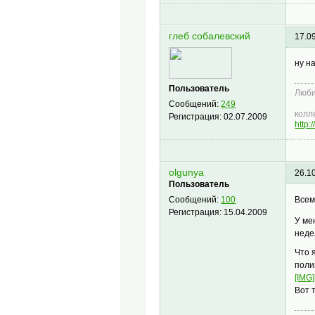
глеб собалевский
17.0
ну н
Пользователь
Люби
Сообщений:
249
колл
Регистрация:
02.07.2009
http:
olgunya
26.1
Пользователь
Всем
Сообщений:
100
Регистрация:
15.04.2009
У ме
неде
Что 
поли
[IMG]
Вот 