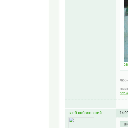
030
Люби
колл
http:
глеб собалевский
14.0
Ци