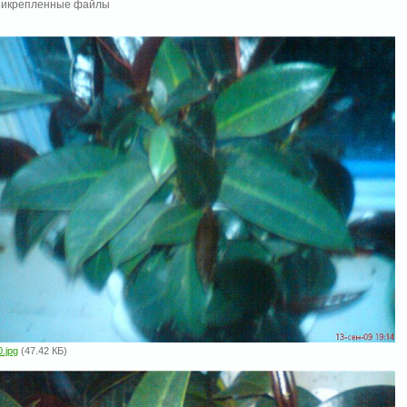
икрепленные файлы
.jpg
(47.42 КБ)