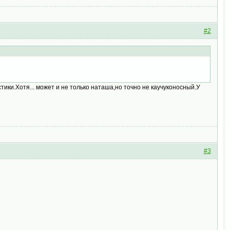
#2
тики.Хотя... может и не только наташа,но точно не каучуконосный.У
#3