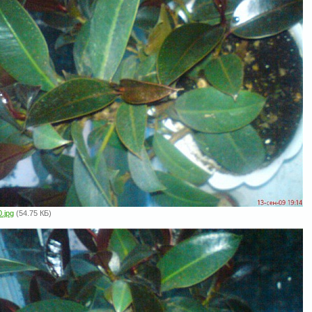
.jpg
(54.75 КБ)