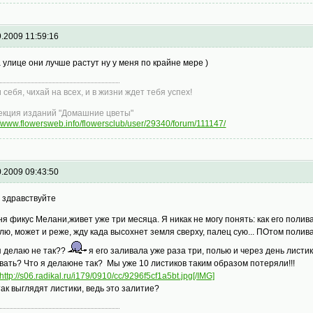
9.2009 11:59:16
а улице они лучше растут ну у меня по крайне мере )
 себя, чихай на всех, и в жизни ждет тебя успех!
екция изданий "Домашние цветы"
//www.flowersweb.info/flowersclub/user/29340/forum/111147/
0.2009 09:43:50
 здравствуйте
ня фикус Мелани,живет уже три месяца. Я никак не могу понять: как его поли
лю, может и реже, жду када высохнет земля сверху, палец сую... ПОтом полив
я делаю не так??
я его заливала уже раза три, полью и через день лист
вать? Что я делаюне так? Мы уже 10 листиков таким образом потеряли!!!
http://s06.radikal.ru/i179/0910/cc/9296f5cf1a5bt.jpg[/IMG]
так выглядят листики, ведь это залитие?