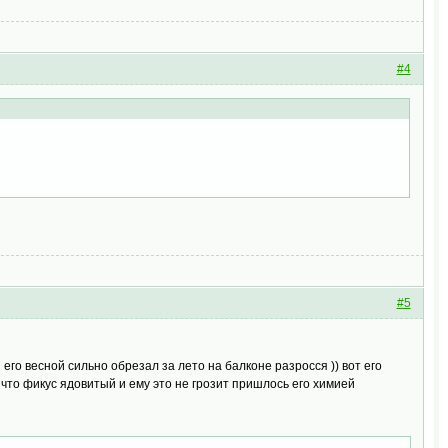
#4
#5
 его весной сильно обрезал за лето на балконе разросся )) вот его
что фикус ядовитый и ему это не грозит пришлось его химией