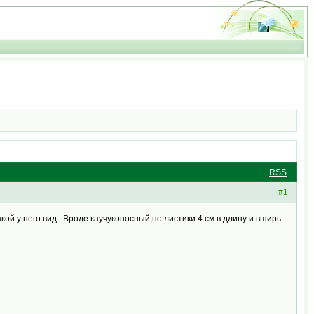
RSS
#1
какой у него вид...Вроде каучуконосный,но листики 4 см в длину и вширь