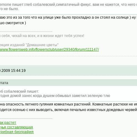
ernone пишет:глеб собалевский,симпатичный фикус. вам не кажется, что него 
го не было.
маю это из за того что на улице уже было прохладно а он стоял на солнце ) ну 
шо смотрится )
 себя, чихай на всех, и в жизни ждет тебя успех!
екция изданий "Домашние цветы"
//www.flowersweb.info/flowersclub/user/29340/forum/111147/
9.2009 15:44:19
тата
еб собалевский пишет:
годня домой занес когда душем обмывал заметил зеленую тлю
она опасность летнего гуляния комнатных растений. Комнатные растюхи не им
одится осенью с них выводить, включая печально известных дождевых червей
как растет
чья составляющая
грибная биография