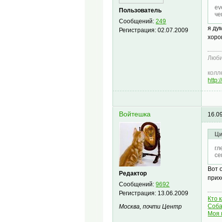
ev
Пользователь
че
Сообщений:
249
я ду
Регистрация:
02.07.2009
хоро
Люби
колл
http:
Войтешка
16.0
Ци
гл
се
Вот 
Редактор
прих
Сообщений:
9692
Регистрация:
13.06.2009
Кто 
Соба
Москва, почти Центр
Моя 