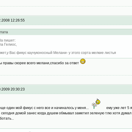
2.2008 12:26:55
тата
la пишет:
ла Гелиос,
жет,у Вас фикус каучуконосный Мелани- у этого сорта мелкие листья
вы правы скорее всего мелани,спасибо за ответ
9.2009 20:30:23
еще один мой фикус с него все и начиналось у меня...
ему уже лет 5 я
 сегодня домой занес когда душем обмывал заметил зеленую тлю хотя думал 
ботать...