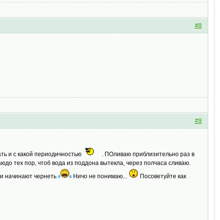
#8
#9
вать и с какой периодичностью
. ПОливаю приблизительно раз в
аюдо тех пор, чтоб вода из поддона вытекла, через полчаса сливаю.
ики начинают чернеть
Ничо не понимаю...
Посоветуйте как