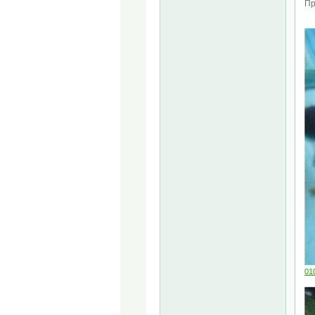
Пр
010