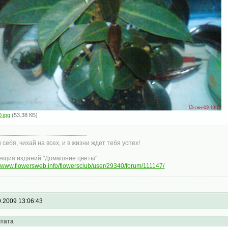
.jpg
(53.38 КБ)
 себя, чихай на всех, и в жизни ждет тебя успех!
екция изданий "Домашние цветы"
//www.flowersweb.info/flowersclub/user/29340/forum/111147/
9.2009 13:06:43
тата