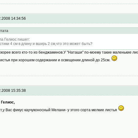
2.2008 14:34:56
тата
ла Гелиос пишет:
стики 4 см в длину и вширь 2 см,что это может быть?
скорее всего кто-то из бенджаминов.У "Наташи" по-моему такие маленькие лис
листья при хорошем содержании и освещении длиной до 25см.
2.2008 15:35:38
 Гелиос,
т,у Вас фикус каучуконосный Мелани- у этого сорта мелкие листья