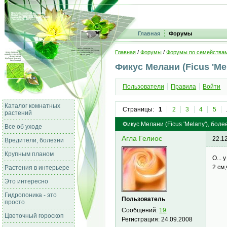
Главная
Форумы
Главная
/
Форумы
/
Форумы по семейства
Фикус Мелани (Ficus 'Mel
Пользователи
Правила
Войти
Каталог комнатных
Страницы:
1
2
3
4
5
растений
Фикус Мелани (Ficus 'Melany'), бо
Все об уходе
Агла Гелиос
22.1
Вредители, болезни
Крупным планом
О...
2 см
Растения в интерьере
Это интересно
Гидропоника - это
Пользователь
просто
Сообщений:
19
Цветочный гороскоп
Регистрация:
24.09.2008