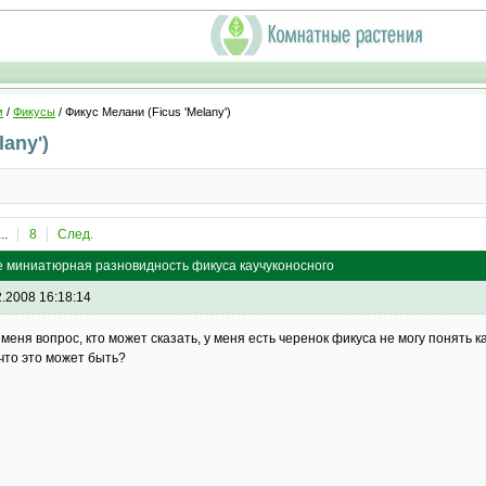
м
/
Фикусы
/ Фикус Мелани (Ficus 'Melany')
any')
...
8
След.
лее миниатюрная разновидность фикуса каучуконосного
2.2008 16:18:14
 у меня вопрос, кто может сказать, у меня есть черенок фикуса не могу понять 
,что это может быть?