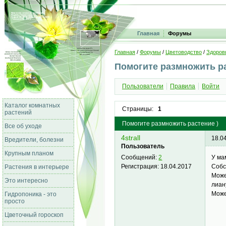
Главная
Форумы
Главная
/
Форумы
/
Цветоводство
/
Здоров
Помогите размножить ра
Пользователи
Правила
Войти
Каталог комнатных
Страницы:
1
растений
Помогите размножить растение )
Все об уходе
4strall
18.0
Вредители, болезни
Пользователь
Крупным планом
У ма
Сообщений:
2
Собс
Регистрация:
18.04.2017
Растения в интерьере
Може
Это интересно
лиан
Може
Гидропоника - это
просто
Цветочный гороскоп