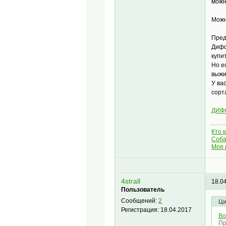
можн
Можн
Пред
Дифф
купи
Но е
выжи
У ва
сорт
ДИФ
Кто 
Соба
Моя 
4strall
18.0
Пользователь
Сообщений:
2
Ци
Регистрация:
18.04.2017
Во
Пр