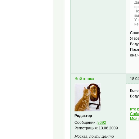
Ди
пр
Но
вы
У 
не
Спас
Я вс
Воду
Посл
она 
Войтешка
18.0
Коне
Воду
Кто 
Соба
Редактор
Моя 
Сообщений:
9692
Регистрация:
13.06.2009
Москва, почти Центр