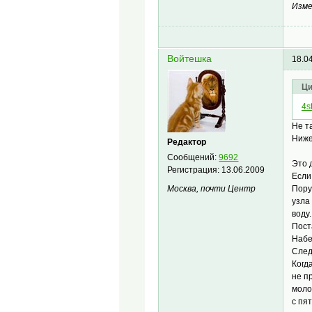
Изме
Войтешка
18.0
Ци
4st
Не т
Ниже
Редактор
Сообщений:
9692
Это 
Регистрация:
13.06.2009
Если
Пору
Москва, почти Центр
узла
воду
Пост
Набе
След
Когд
не п
моло
с пя