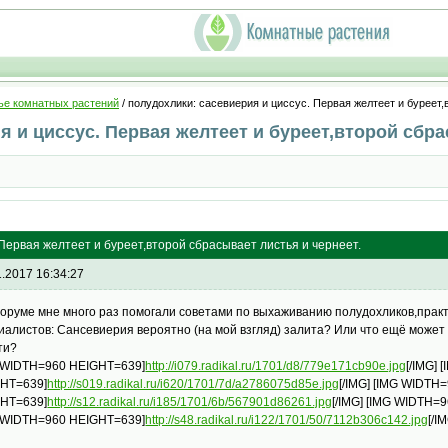
ье комнатных растений
/ полудохлики: сасевиерия и циссус. Первая желтеет и буреет,
я и циссус. Первая желтеет и буреет,второй сбра
 Первая желтеет и буреет,второй сбрасывает листья и чернеет.
1.2017 16:34:27
оруме мне много раз помогали советами по выхаживанию полудохликов,практи
иалистов: Сансевиерия вероятно (на мой взгляд) залита? Или что ещё может
ти?
 WIDTH=960 HEIGHT=639]
http://i079.radikal.ru/1701/d8/779e171cb90e.jpg
[/IMG]
HT=639]
http://s019.radikal.ru/i620/1701/7d/a2786075d85e.jpg
[/IMG] [IMG WIDTH
HT=639]
http://s12.radikal.ru/i185/1701/6b/567901d86261.jpg
[/IMG] [IMG WIDTH=
 WIDTH=960 HEIGHT=639]
http://s48.radikal.ru/i122/1701/50/7112b306c142.jpg
[/I