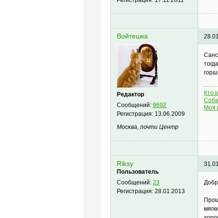
Войтешка
28.0
Санс
тогд
горш
Кто 
Редактор
Соба
Сообщений:
9692
Моя 
Регистрация:
13.06.2009
Москва, почти Центр
Riksy
31.0
Пользователь
Добр
Сообщений:
23
Регистрация:
28.01.2013
Прош
мягк
хоро