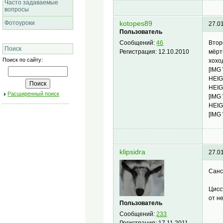
Часто задаваемые
вопросы
Фотоуроки
kotopes89
27.0
Пользователь
Втор
Сообщений:
46
Поиск
мёрт
Регистрация:
12.10.2010
Поиск по сайту:
хохо
[IMG
HEIG
HEIG
Расширенный поиск
[IMG
HEIG
[IMG
klipsidra
27.0
Санс
Цисс
от н
Пользователь
Сообщений:
233
Регистрация:
17.11.2011