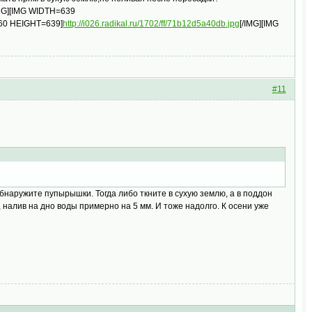
IMG][IMG WIDTH=639
960 HEIGHT=639]
http://i026.radikal.ru/1702/ff/71b12d5a40db.jpg
[/IMG][IMG
#11
 обнаружите пупырышки. Тогда либо ткните в сухую землю, а в поддон
, налив на дно воды примерно на 5 мм. И тоже надолго. К осени уже