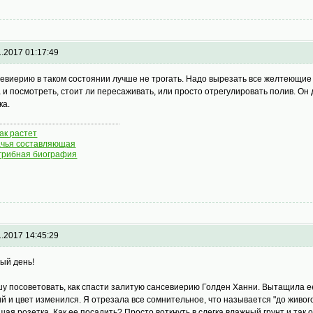
1.2017 01:17:49
евиерию в таком состоянии лучше не трогать. Надо вырезать все желтеющие л
а и посмотреть, стоит ли пересаживать, или просто отрегулировать полив. Он 
ка.
как растет
чья составляющая
грибная биография
1.2017 14:45:29
ый день!
у посоветовать, как спасти залитую сансевиерию Голден Ханни. Вытащила ее 
ий и цвет изменился. Я отрезала все сомнительное, что называется "до живого
шая розетка. Как ее посадить? Просто воткнуть в слегка влажный грунт и так