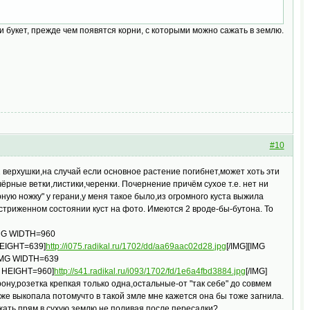
ки букет, прежде чем появятся корни, с которыми можно сажать в землю.
#10
2 верхушки,на случай если основное растение погибнет,может хоть эти
чёрные ветки,листики,черенки. Почернение причём сухое т.е. нет ни
рную ножку" у герани,у меня такое было,из огромного куста выжила
бстриженном состоянии куст на фото. Имеются 2 вроде-бы-бутона. То
IMG WIDTH=960
HEIGHT=639]
http://i075.radikal.ru/1702/dd/aa69aac02d28.jpg
[/IMG][IMG
[IMG WIDTH=639
9 HEIGHT=960]
http://s41.radikal.ru/i093/1702/fd/1e6a4fbd3884.jpg
[/IMG]
ну,розетка крепкая только одна,остальные-от "так себе" до совмем
тоже выкопала потомучто в такой змле мне кажется она бы тоже загнила.
жать прям в сухую землю,не поливая после пересадки?