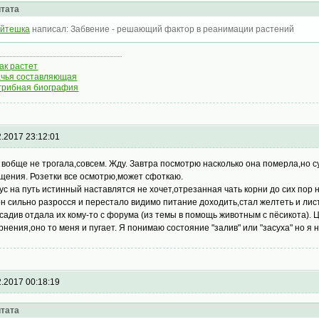
тата
йтешка
написал: Забвение - решающий фактор в реанимации растений
как растет
чья составляющая
грибная биография
2.2017 23:12:01
 вобще не трогала,совсем. Жду. Завтра посмотрю насколько она померла,но с
щения. Розетки все осмотрю,может сфоткаю.
ус на путь истинный наставлятся не хочет,отрезанная чать корни до сих пор н
он сильно разросся и перестало видимо питание доходить,стал желтеть и лис
садив отдала их кому-то с форума (из темы в помощь животным с пёсикота). Ц
рнения,оно то меня и пугает. Я понимаю состояние "залив" или "засуха" но я
2.2017 00:18:19
тата