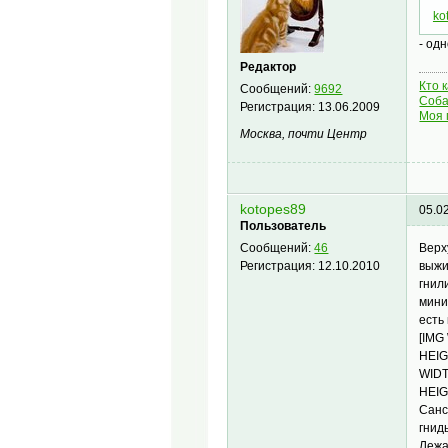
ko
- од
Редактор
Кто 
Сообщений:
9692
Соба
Регистрация:
13.06.2009
Моя 
Москва, почти Центр
kotopes89
05.0
Пользователь
Верх
Сообщений:
46
выжи
Регистрация:
12.10.2010
гнил
мини
есть
[IMG
HEIG
WIDT
HEIG
Санс
гнид
Лежа