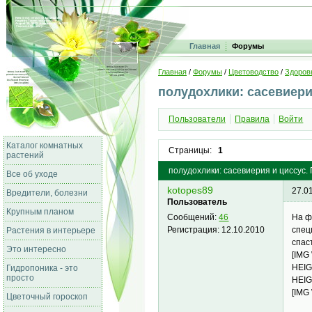
Главная
Форумы
Главная
/
Форумы
/
Цветоводство
/
Здоров
полудохлики: сасевиери
Пользователи
Правила
Войти
Каталог комнатных
Страницы:
1
растений
полудохлики: сасевиерия и циссус.
Все об уходе
kotopes89
27.0
Вредители, болезни
Пользователь
Крупным планом
На ф
Сообщений:
46
спец
Регистрация:
12.10.2010
Растения в интерьере
спас
Это интересно
[IMG
HEIG
Гидропоника - это
просто
HEIG
[IMG
Цветочный гороскоп