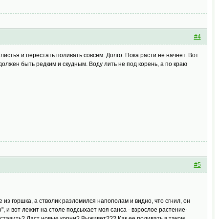
#4
истья и перестать поливать совсем. Долго. Пока расти не начнет. Вот
должен быть редким и скудным. Воду лить не под корень, а по краю
#5
из горшка, а стволик разломился напополам и видно, что сгнил, он
", и вот лежит на столе подсыхает моя санса - взрослое растение-
 оставить? Даст новые корни? Выживет??? Как ее поливать в таком