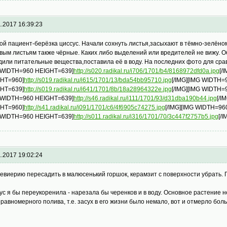
1.2017 16:39:23
ой пациент-берёзка циссус. Начали сохнуть листья,засыхают в тёмно-зелёном
вым листьям также чёрные. Каких либо выделений или вредителей не вижу. О
дили питательные вещества,поставила её в воду. На последних фото для сра
 WIDTH=960 HEIGHT=639]
http://s020.radikal.ru/i706/1701/b4/8168972dfd0a.jpg
[/
HT=960]
http://s019.radikal.ru/i615/1701/13/bda54bb95710.jpg
[/IMG][IMG WIDTH=
HT=639]
http://s019.radikal.ru/i641/1701/8b/18a28964322e.jpg
[/IMG][IMG WIDTH
 WIDTH=960 HEIGHT=639]
http://s46.radikal.ru/i111/1701/93/d31dba190b44.jpg
[/I
HT=960]
http://s41.radikal.ru/i091/1701/c6/4f6905c74275.jpg
[/IMG][IMG WIDTH=9
 WIDTH=960 HEIGHT=639]
http://s011.radikal.ru/i316/1701/70/3c447f2757b5.jpg
[/I
1.2017 19:02:24
евиерию пересадить в малюсенький горшок, керамзит с поверхности убрать. 
ус я бы переукоренила - нарезала бы черенков и в воду. Основное растение 
еравномерного полива, т.е. засух в его жизни было немало, вот и отмерло бол