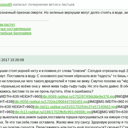
topes89
написал: почернение веток и листьев
нозначный признак смерти. Но зеленые верхушки могут долго стоять в воде, а
как растет
чья составляющая
грибная биография
2.2017 15:26:09
ушки стоят,корней нету и в помине,от слова "совсем". Сегодня отрезала ещё 
вут. Поставила в воду. С основного растения обрезала всю "гадость" то бишь 
и ни плесени,ни чего такого,вредителей я тоже не вижу. Смутно похоже на "чё
-геранька,но всёже она у меня жива тьфу-тьфу-тьфу. Но это было давно. В о
 кажись листики то он не прочь пустить. Или я ошибаюсь?
 WIDTH=639 HEIGHT=960]
http://i069.radikal.ru/1702/97/49dcfde9e376.jpg
[/IMG][
HT=639]
http://i056.radikal.ru/1702/e2/906447592d55.jpg
[/IMG][IMG WIDTH=960 
H=639 HEIGHT=960]
http://s011.radikal.ru/i315/1702/54/c37e57240663.jpg
[/IMG]
HT=960]
http://s13.radikal.ru/i186/1702/fb/6c991cf4668c.jpg
[/IMG][IMG WIDTH=63
у выкопала всю,земля сырая,поставила горшок просушиваться на южную сторо
ых. Те что так себе,тоже оставила. Жалко мне эту сансу. Здоровую розетку я 
т на газетке сушатся. Пересаживать,или пусть ещё посушаться? сколько? Са