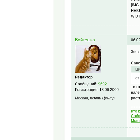
[IMG
HEIG
WIDT
Войтешка
06.0
Живо
Санс
Ци
Редактор
от
Сообщений:
9692
- в 
Регистрация:
13.06.2009
нале
раст
Москва, почти Центр
Кто 
Соба
Моя 