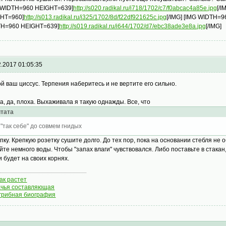
 WIDTH=960 HEIGHT=639]
http://s020.radikal.ru/i718/1702/c7/f0abcac4a85e.jpg
[/
HT=960]
http://s013.radikal.ru/i325/1702/8d/f22df921625c.jpg
[/IMG] [IMG WIDTH=
H=960 HEIGHT=639]
http://s019.radikal.ru/i644/1702/d7/ebc38ade3e8a.jpg
[/IMG]
2.2017 01:05:35
й ваш циссус. Терпения наберитесь и не вертите его сильно.
а, да, плоха. Выхаживала я такую однажды. Все, что
тата
 "так себе" до совмем гнидых
топку. Крепкую розетку сушите долго. До тех пор, пока на основании стебля не
йте немного воды. Чтобы "запах влаги" чувствовался. Либо поставьте в стакан
и будет на своих корнях.
как растет
чья составляющая
грибная биография