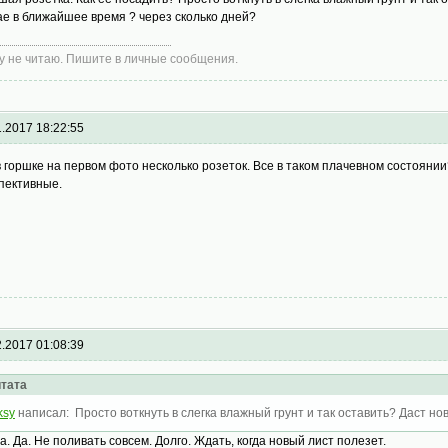
ае в ближайшее время ? через сколько дней?
у не читаю. Пишите в личные сообщения.
1.2017 18:22:55
в горшке на первом фото несколько розеток. Все в таком плачевном состоянии
пективные.
2.2017 01:08:39
тата
ksy
написал: Просто воткнуть в слегка влажный грунт и так оставить? Даст н
Да. Да. Не поливать совсем. Долго. Ждать, когда новый лист полезет.