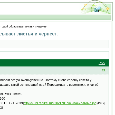
второй сбрасывает листья и чернеет.
сывает листья и чернеет.
RSS
#1
чески всегда-очень успешно. Поэтому снова спрошу совета у
 давать такой вот внешний вид? Пересаживать вероятно,или как её
 [IMG WIDTH=960
=960
960 HEIGHT=639]
http://s019.radikal.ru/i636/1701/fa/5feae2ba687d.jpg
[/IMG]
MG]