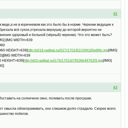
#2
 виде,а не в коричневом как это было бы в норме. Черенки ведущие к
брезала всё сухое,отрезала верхушку до которой вероятно не
внения-здоровый и больной (чёрный) черенки). Что это может быть?
IMG] [IMG WIDTH=639
960
=960 HEIGHT=639]
http://s018.radikal.ru/i527/1701/62/15f4185e8f4c.jpg
[/IMG]
MG][IMG WIDTH=639
60 HEIGHT=639]
http://s03.radikal.ru/i176/1701/d7/f106b49762f3.jpg
[/IMG]
MG]
#3
Поставить на солнечное окно, поливать после просушки.
нет смысла облагораживать, оно слишком долго страдало. Скорее всего
ьшинство побегов.