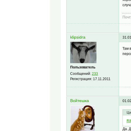
случ
Почт
klipsidra
31.0
Там 
перс
Пользователь
Сообщений:
233
Регистрация:
17.11.2011
Войтешка
01.0
Ци
Ri
Да. 