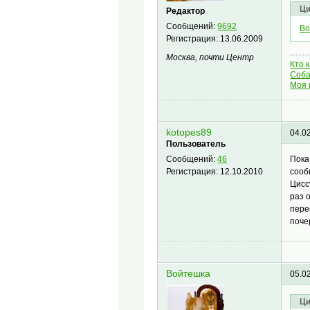
Ци
Редактор
Сообщений:
9692
Во
Регистрация:
13.06.2009
Москва, почти Центр
Кто 
Соба
Моя 
kotopes89
04.0
Пользователь
Пока
Сообщений:
46
сооб
Регистрация:
12.10.2010
Цисс
раз 
пере
поче
Войтешка
05.0
Ци