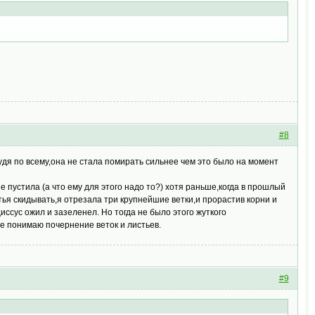
#8
удя по всему,она не стала помирать сильнее чем это было на момент
е пустила (а что ему для этого надо то?) хотя раньше,когда в прошлый
тья скидывать,я отрезала три крупнейшие ветки,и прорастив корни и
иссус ожил и зазеленел. Но тогда не было этого жуткого
 не понимаю почернение веток и листьев.
#9