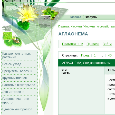
Главная
Форумы
Главная
/
Форумы
/
Форумы по семейства
АГЛАОНЕМА
Пользователи
Правила
Войти
Каталог комнатных
Страницы:
Пред.
1
...
40
растений
АГЛАОНЕМА, Уход за растением
Все об уходе
erg
11.0
Вредители, болезни
Гость
Крупным планом
Всем
прои
Растения в интерьере
сост
Это интересно
Чита
к со
Гидропоника - это
просто
Цветочный гороскоп