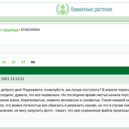
м
/
Ароидные
/ АГЛАОНЕМА
41
42
43
44
7.2021 13:13:21
 доброго дня! Подскажите, пожалуйста, как лучше поступить? В апреле перес
сходило, думала, что все нормально. Но последнее время листья начали опуска
оянии корни. Коричневатые, немного вяловатые и суховатые. Гнили никакой н
ла, что можно полностью все обрезать и укоренить заново, но это в случае гни
жалению, не могу загрузить фото - пишет, что при сохранении файла произо