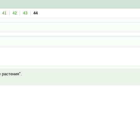
41
42
43
44
е растения".