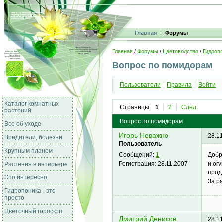
Главная
Форумы
Главная
/
Форумы
/
Цветоводство
/
Гидропо
Вопрос по помидорам
Пользователи
Правила
Войти
Каталог комнатных
Страницы:
1
2
След.
растений
Вопрос по помидорам
Все об уходе
Игорь Неважно
28.1
Вредители, болезни
Пользователь
Крупным планом
Добр
Сообщений:
1
и ог
Регистрация:
28.11.2007
Растения в интерьере
прод
Это интересно
За р
Гидропоника - это
просто
Цветочный гороскоп
Дмитрий Денисов
28.1