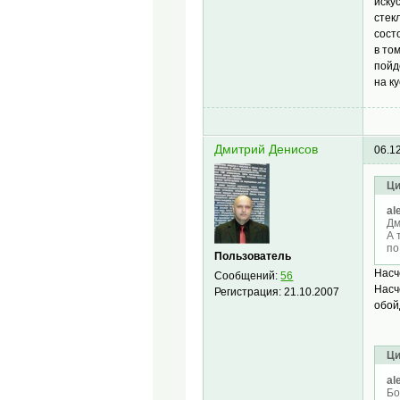
иску
стек
сост
в то
пойд
на к
Дмитрий Денисов
06.1
Ци
al
Дм
А 
по
Пользователь
Насч
Сообщений:
56
Насч
Регистрация:
21.10.2007
обой
Ци
al
Бо