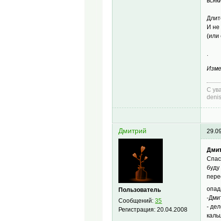
всяк
Длит
И не
(или
.
Изме
С ув
deni
Дмитрий
29.0
Дмит
Спас
буду
пере
опа
Пользователь
-Дми
Сообщений:
35
- де
Регистрация:
20.04.2008
каль