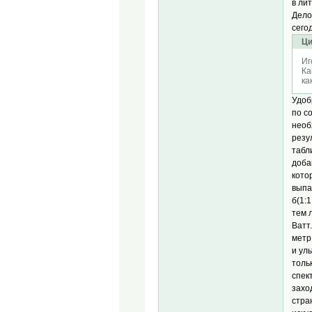
в ли
Дело
сего
Ци
Иг
Ка
ка
Удоб
по с
необ
резу
табл
доба
кото
выпа
б(1:
тем 
Ватт
метр
и ул
толь
спек
захо
стра