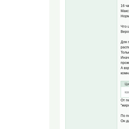
16 ч
Макс
Норм
Что 
Веро
Для 
расп
Толь
Инач
прож
А вз
комн
Ци
ка
От п
"жир
По п
Он д