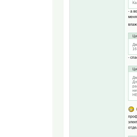
Ка
- а в
меня
влаж
Ци
Дм
16
- спа
Ци
Дм
Дл
ра
ни
НЕ
проф
элек
отде