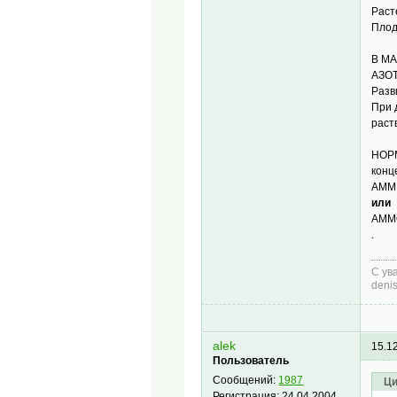
Раст
Плод
В МА
АЗОТ
Разв
При 
раст
НОРМ
конц
АММИ
или
АММ
.
С ув
deni
alek
15.1
Пользователь
Сообщений:
1987
Ци
Регистрация:
24.04.2004