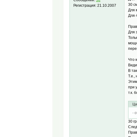
30 с
Регистрация:
21.10.2007
Для 
Для 
Прав
Для 
Толь
мощн
пере
Что 
Види
В та
Т.е.,
Этим
при 
т.к.
Ци
- 
30 г
След
Прав