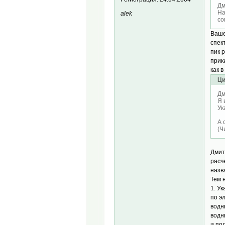
Дм
На
alek
со
Ваше
спек
пик 
прик
как 
Ци
Дм
Я 
Ук
А 
(Ч
Дмит
расч
назв
Тем 
1. У
по э
водн
водн
и по