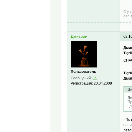
С ув
deni
Дмитрий
02.1
Дмит
Tigri
СПАС
Пользователь
Tigri
Сообщений:
35
Дмит
Регистрация:
20.04.2008
Ци
Дм
Пр
цв
- По
поня
лето