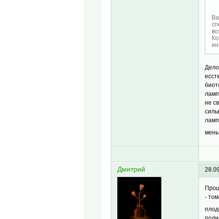
Ва
сп
во
Ко
ин
Дело
есст
биот
ламп
не с
силь
ламп
мень
Дмитрий
28.0
Прош
- то
плод
поли