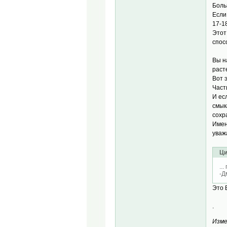
Боль
Если
17-18
Этот
спос
Вы н
расте
Вот 
Част
И ес
смык
сохр
Имен
уваж
Ци
..
-Д
Это 
.
Изме