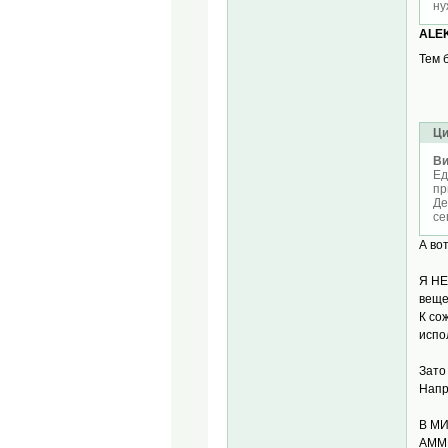
ну
ALE
Тем 
Ци
Ви
Ед
пр
Де
се
А во
Я НЕ
веще
К со
испо
Зато
Напр
В МИ
АММИ