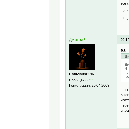
все 
прак
- ещ
Дмитрий
02.1
P.S.
Ци
Дм
Чт
не
Пользователь
гр
Сообщений:
35
Регистрация:
20.04.2008
- не
ближ
хват
пере
спас