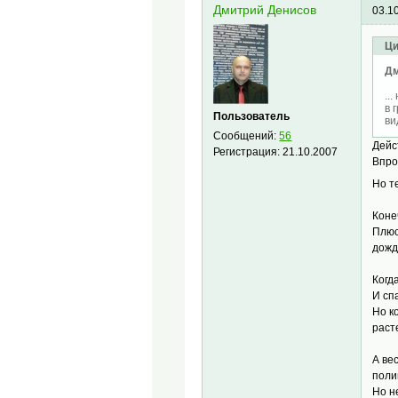
Дмитрий Денисов
03.1
Ци
Дм
..
в 
Пользователь
ви
Сообщений:
56
Дейс
Регистрация:
21.10.2007
Впро
Но т
Коне
Плюс
дожде
Когд
И сп
Но к
раст
А ве
поли
Но н