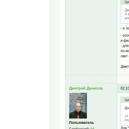
Ци
Дм
А 
ко
- а 
- ос
и фи
- дл
по к
свет
Дмит
Дмитрий Денисов
02.1
Ци
Дм
от
по
Пользователь
Для 
Сообщений:
56