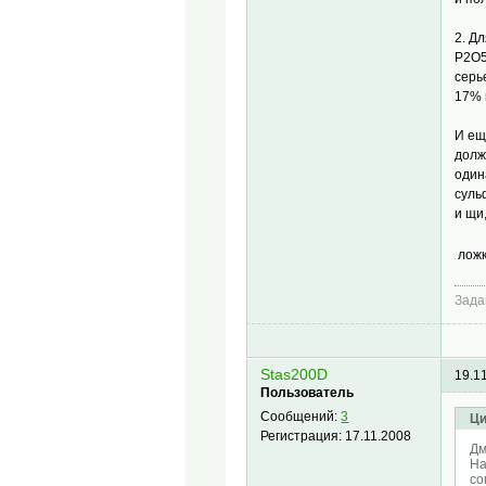
2. Д
P2O5
серь
17% 
И ещ
долж
один
суль
и щи
ложк
Зада
Stas200D
19.1
Пользователь
Сообщений:
3
Ци
Регистрация:
17.11.2008
Дм
На
со