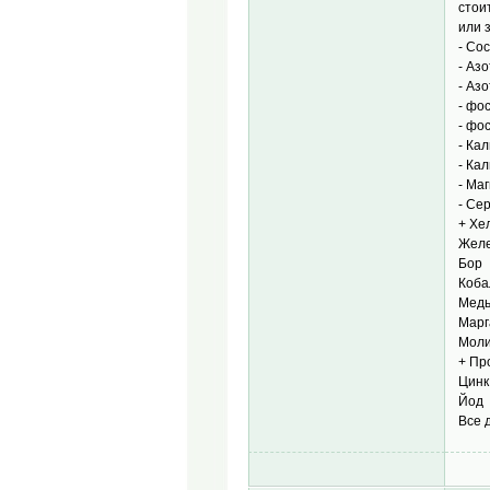
стои
или 
- Со
- Аз
- Аз
- фо
- ф
- К
- К
- М
- С
+ Хе
Желе
Бор
Коба
Мед
Марг
Моли
+ Пр
Цинк
Йод
Все 