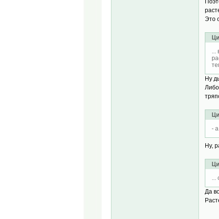
Поэт
раст
Это 
Ци
..
ра
те
Ну д
Либо
тряп
Ци
- 
Ну, 
Ци
..
Да в
Раст
.