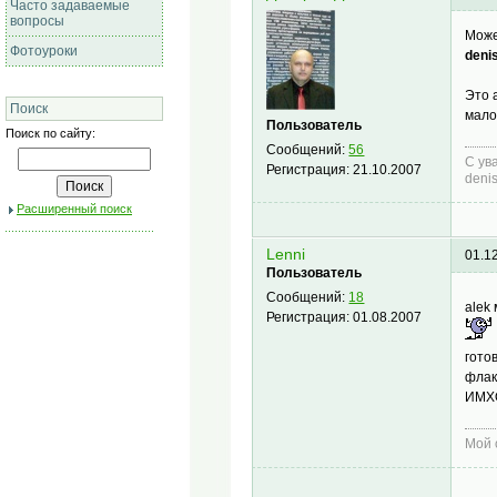
Часто задаваемые
вопросы
Може
Фотоуроки
deni
Это 
Поиск
мало
Пользователь
Поиск по сайту:
Сообщений:
56
С ув
Регистрация:
21.10.2007
deni
Расширенный поиск
Lenni
01.1
Пользователь
Сообщений:
18
alek
Регистрация:
01.08.2007
гото
флак
ИМХО
Мой 