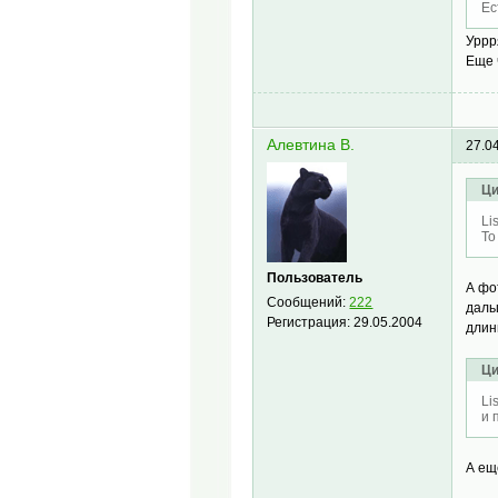
Ес
Уррр
Еще 
Алевтина В.
27.0
Ци
Li
То
Пользователь
А фо
Сообщений:
222
даль
Регистрация:
29.05.2004
длин
Ци
Li
и 
А ещ