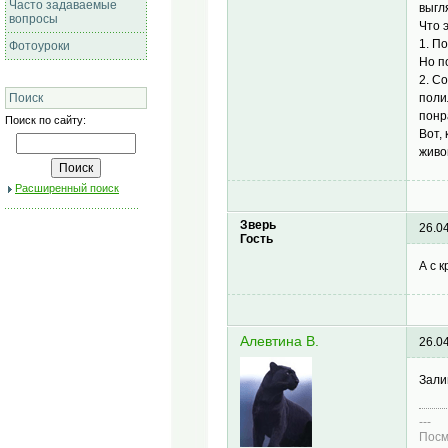
Часто задаваемые
выгл
вопросы
Что 
1. П
Фотоуроки
Но п
2. С
поли
Поиск
понр
Поиск по сайту:
Вот,
живой
Расширенный поиск
Зверь
26.0
Гость
А с 
Алевтина В.
26.0
Зали
---
Посм