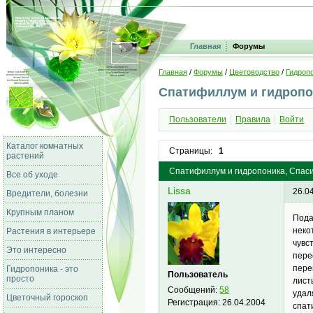
Главная
Форумы
Главная
/
Форумы
/
Цветоводство
/
Гидропо
Спатифиллум и гидропо
Пользователи
Правила
Войти
Каталог комнатных
Страницы:
1
растений
Спатифиллум и гидропоника, Спасит
Все об уходе
Lissa
26.0
Вредители, болезни
Крупным планом
Пода
неко
Растения в интерьере
чувс
Это интересно
пере
пере
Гидропоника - это
Пользователь
просто
лист
Сообщений:
58
удал
Цветочный гороскоп
Регистрация:
26.04.2004
спат