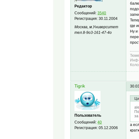
балк
Редактор
подо
Сообщений:
3540
загн
Регистрация:
30.11.2004
Тепе
где 
Москва, м.Университет
Ну и
тел.8-9о3-161-47-4о
пере
прос
Тюме
Инф-
Коло
Tigrik
30.0
Ци
al
По
Пользователь
за
Сообщений:
40
а ес
Регистрация:
05.12.2006
крат