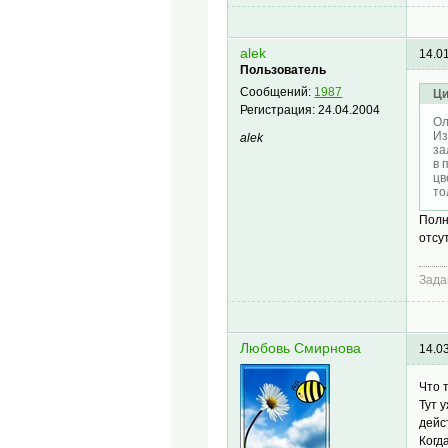
alek
14.0
Пользователь
Сообщений:
1987
Ци
Регистрация:
24.04.2004
Ол
Из
alek
за
в 
цв
то
Полн
отсу
Зада
Любовь Смирнова
14.0
Что 
Тут 
дейс
Когд