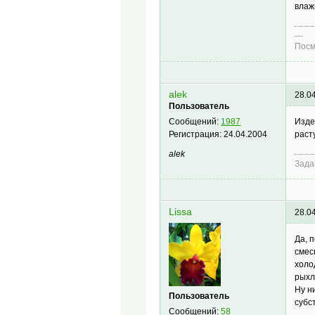
влаж
---
Посм
alek
28.0
Пользователь
Изде
Сообщений:
1987
раст
Регистрация:
24.04.2004
alek
Зада
Lissa
28.0
Да, 
смес
холо
рыхл
Ну н
Пользователь
субс
Сообщений:
58