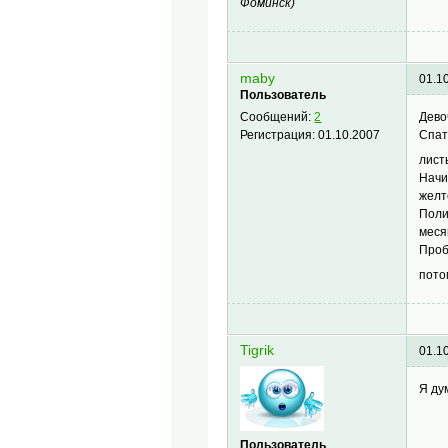
Фоминск)
maby
01.1
Пользователь
Дево
Сообщений:
2
Спат
Регистрация:
01.10.2007
лис
Начи
желт
Поли
меся
Проб
пото
Tigrik
01.1
Я ду
Пользователь