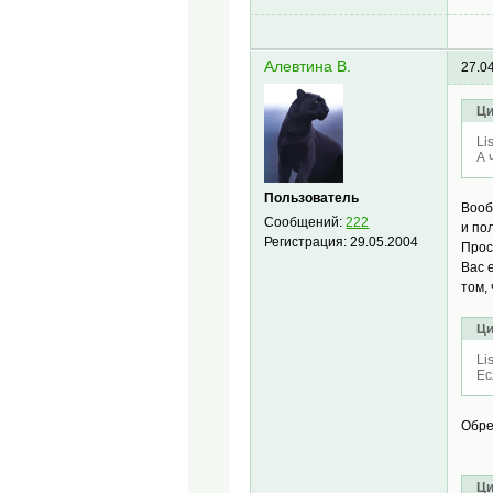
Алевтина В.
27.0
Ци
Li
А 
Пользователь
Вооб
Сообщений:
222
и по
Регистрация:
29.05.2004
Прос
Вас 
том, 
Ци
Li
Ес
Обре
Ци