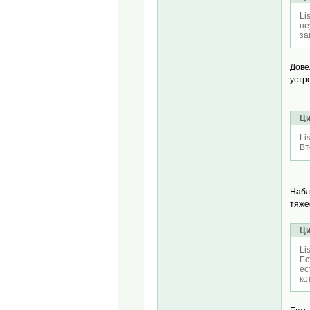
Li
не
за
Дове
устр
Ци
Li
Вт
Набл
тяже
Ци
Li
Ес
ес
ко