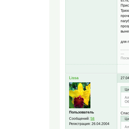
Есть
Прис
Трих
проч
пагу
проз
выне
для 
---
Посм
Lissa
27.0
Ци
Ал
Об
Пользователь
Спа
Сообщений:
58
Ци
Регистрация:
26.04.2004
Ал