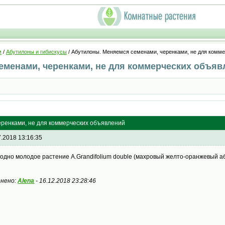
м
/
Абутилоны и гибискусы
/ Абутилоны. Меняемся семенами, черенками, не для комм
еменами, черенками, не для коммерческих объяв
ренками, не для коммерческих объявлений
7.2018 13:16:35
 одно молодое растение A.Grandifolium double (махровый желто-оранжевый аб
нено:
Alena
-
16.12.2018 23:28:46