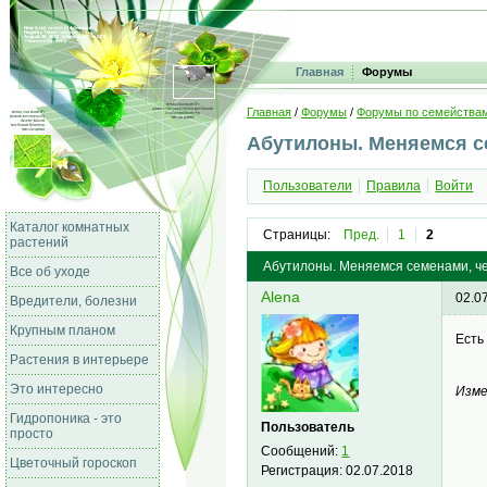
Главная
Форумы
Главная
/
Форумы
/
Форумы по семейства
Абутилоны. Меняемся с
Пользователи
Правила
Войти
Каталог комнатных
Страницы:
Пред.
1
2
растений
Абутилоны. Меняемся семенами, че
Все об уходе
Alena
02.0
Вредители, болезни
Крупным планом
Есть
Растения в интерьере
Это интересно
Изме
Гидропоника - это
Пользователь
просто
Сообщений:
1
Цветочный гороскоп
Регистрация:
02.07.2018