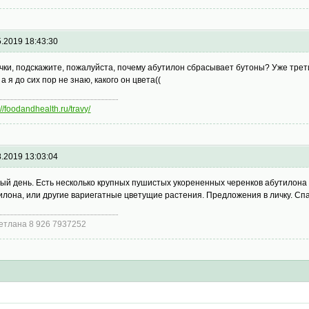
5.2019 18:43:30
чки, подскажите, пожалуйста, почему абутилон сбрасывает бутоны? Уже трет
 а я до сих пор не знаю, какого он цвета((
://foodandhealth.ru/travy/
8.2019 13:03:04
ый день. Есть несколько крупных пушистых укорененных черенков абутилона s
илона, или другие вариегатные цветущие растения. Предложения в личку. Сп
етлана 8 926 7937252