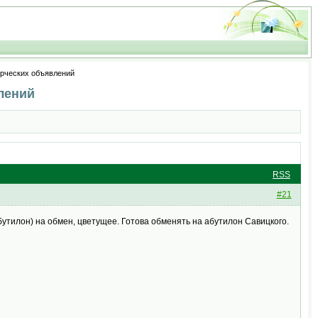
ерческих объявлений
лений
RSS
#21
утилон) на обмен, цветущее. Готова обменять на абутилон Савицкого.