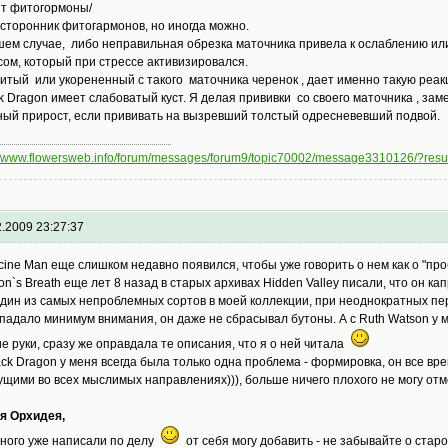
т фитогормоны/
 сторонник фитогармонов, но иногда можно.
шем случае, либо неправильная обрезка маточника привела к ослаблению и
сом, который при стрессе активизировался.
итый или укорененный с такого маточника черенок , дает именно такую реак
k Dragon имеет слабоватый куст. Я делая прививки со своего маточника , за
ый прирост, если прививать на вызревший толстый одресневевший подвой.
://www.flowersweb.info/forum/messages/forum9/topic70002/message3310126/?re
2.2009 23:27:37
cine Man еще слишком недавно появился, чтобы уже говорить о нем как о "про
on`s Breath еще лет 8 назад в старых архивах Hidden Valley писали, что он ка
один из самых непроблемных сортов в моей коллекции, при неоднократных пе
падало минимум внимания, он даже не сбрасывал бутоны. А с Ruth Watson у ме
ие руки, сразу же оправдала те описания, что я о ней читала
ack Dragon у меня всегда была только одна проблема - формировка, он все в
ущими во всех мыслимых направлениях))), больше ничего плохого не могу отм
я Орхидея,
много уже написали по делу
от себя могу добавить - не забывайте о ста