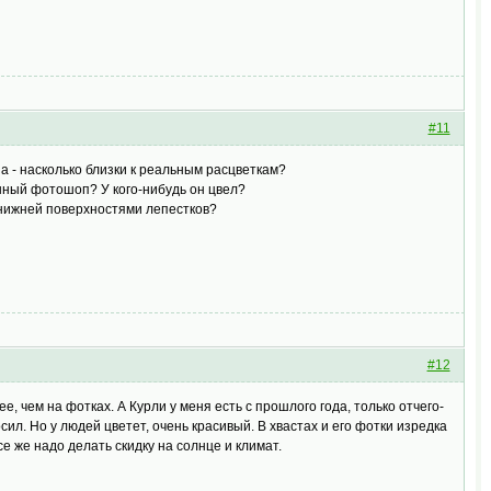
#11
а - насколько близки к реальным расцветкам?
нный фотошоп? У кого-нибудь он цвел?
и нижней поверхностями лепестков?
#12
е, чем на фотках. А Курли у меня есть с прошлого года, только отчего-
сил. Но у людей цветет, очень красивый. В хвастах и его фотки изредка
се же надо делать скидку на солнце и климат.