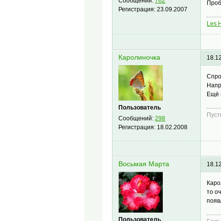
Сообщений:
762
Проб
Регистрация:
23.09.2007
Les 
Каролиночка
18.1
Спро
Нап
Ещё 
Пользователь
Пуст
Сообщений:
298
Регистрация:
18.02.2008
Восьмая Марта
18.1
Каро
то о
появ
Пользователь