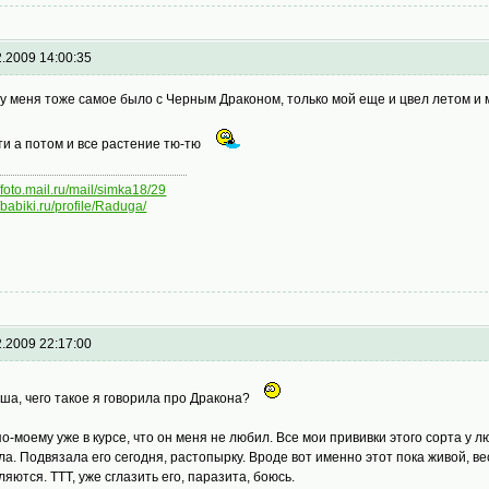
2.2009 14:00:35
 у меня тоже самое было с Черным Драконом, только мой еще и цвел летом и м
ти а потом и все растение тю-тю
//foto.mail.ru/mail/simka18/29
//babiki.ru/profile/Raduga/
2.2009 22:17:00
ша, чего такое я говорила про Дракона?
по-моему уже в курсе, что он меня не любил. Все мои прививки этого сорта у л
ла. Подвязала его сегодня, растопырку. Вроде вот именно этот пока живой, 
ляются. ТТТ, уже сглазить его, паразита, боюсь.