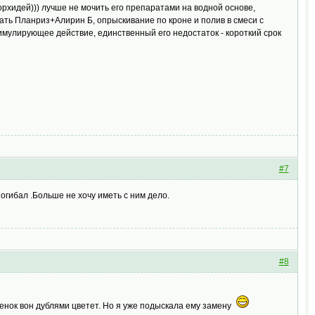
рхидей))) лучше не мочить его препаратами на водной основе,
ть Планриз+Алирин Б, опрыскивание по кроне и полив в смеси с
тимулирующее действие, единственный его недостаток - короткий срок
#7
погибал .Больше не хочу иметь с ним дело.
#8
евченок вон дублями цветет. Но я уже подыскала ему замену