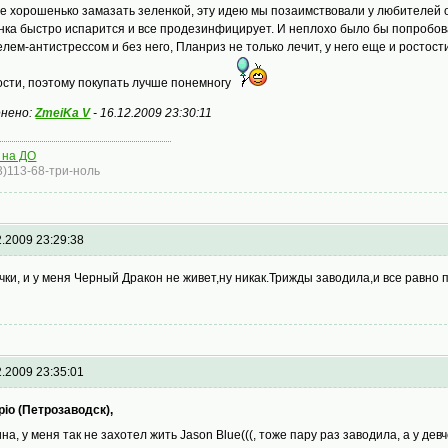
е хорошенько замазать зеленкой, эту идею мы позаимствовали у любителей о
нка быстро испарится и все продезинфицирует. И неплохо было бы попробова
елем-антистрессом и без него, Планриз не только лечит, у него еще и ростос
ости, поэтому покупать лучше понемногу
нено:
ZmeiKa V
-
16.12.2009 23:30:11
 на ДО
3)113-68-три-ноль
2.2009 23:29:38
чки, и у меня Черный Дракон не живет,ну никак.Трижды заводила,и все равно 
2.2009 23:35:01
pio (Петрозаводск),
на, у меня так не захотел жить Jason Blue(((, тоже пару раз заводила, а у д