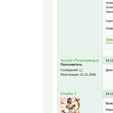
лучш
зеле
Эког
годн
Изме
Тема
8(90
Scorpio (Петрозаводск)
16.1
Пользователь
Дево
Сообщений:
67
Регистрация:
01.01.2006
ZmeiKa V
16.1
Scor
Мари