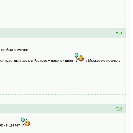
#13
 не был замечен.
 контрастный цвет, в Ростове у девочек цвел
в Москве не помню у
#14
ак не цветет