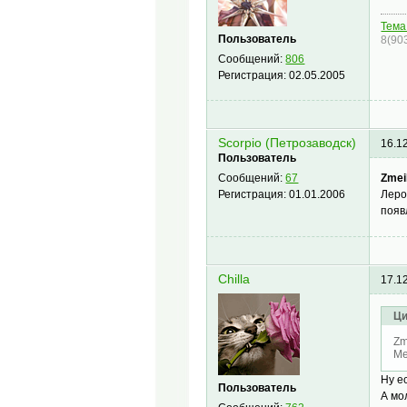
Тема
Пользователь
8(90
Сообщений:
806
Регистрация:
02.05.2005
Scorpio (Петрозаводск)
16.1
Пользователь
Zmei
Сообщений:
67
Леро
Регистрация:
01.01.2006
появ
Chilla
17.1
Ци
Zm
Me
Ну е
Пользователь
А мо