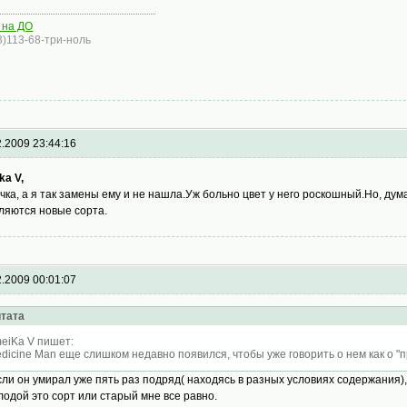
 на ДО
3)113-68-три-ноль
2.2009 23:44:16
ka V,
чка, а я так замены ему и не нашла.Уж больно цвет у него роскошный.Но, ду
ляются новые сорта.
2.2009 00:01:07
тата
eiKa V пишет:
dicine Man еще слишком недавно появился, чтобы уже говорить о нем как о "
сли он умирал уже пять раз подряд( находясь в разных условиях содержания),
лодой это сорт или старый мне все равно.