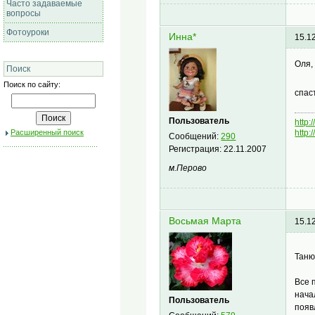
Часто задаваемые
вопросы
Фотоуроки
Инна*
15.1
Оля,
Поиск
Поиск по сайту:
спас
Пользователь
http:
Расширенный поиск
http:
Сообщений:
290
Регистрация:
22.11.2007
м.Перово
Восьмая Марта
15.1
Таню
Все 
нача
Пользователь
появ