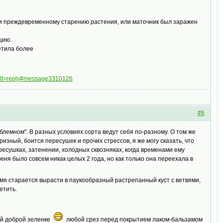
ли преждевременному старению растения, или маточник был заражен
цию.
метила более
sult=reply#message3310126
#6
блемном". В разных условиях сорта ведут себя по-разному. О том же
призный, боится пересушек и прочих стрессов, я же могу сказать, что
ресушках, затенении, холодных сквозняках, когда временами ему
ня было совсем никак целых 2 года, но как только она переехала в
ремя старается вырасти в паукообразный растрепанный куст с ветвями,
етить.
рой доброй зеленке
любой срез перед покрытием лаком-бальзамом