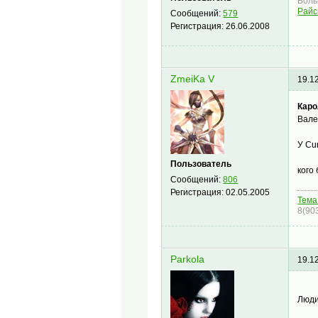
Боль
Райс
Сообщений:
579
Регистрация:
26.06.2008
ZmeiKa V
19.1
Каро
Вале
У Cu
Пользователь
кого
Сообщений:
806
Регистрация:
02.05.2005
Тема
8(90
Parkola
19.1
Люди