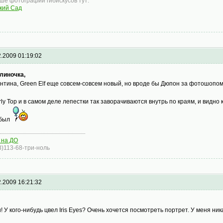
ше фотографий гибискусов тут:
кий Сад
2.2009 01:19:02
линочка,
нтина, Green Elf еще совсем-совсем новый, но вроде бы Дюпон за фотошопом
rly Top и в самом деле лепестки так заворачиваются внутрь по краям, и видно
 был
 на ДО
3)113-68-три-ноль
2.2009 16:21:32
! У кого-нибудь цвел Iris Eyes? Очень хочется посмотреть портрет. У меня ник