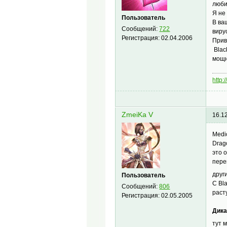
люби
Я не
Пользователь
В ва
Сообщений:
722
виру
Регистрация:
02.04.2006
Прив
Blac
мощн
http
ZmeiKa V
16.1
Medi
Drag
это 
пере
друг
Пользователь
С Bl
Сообщений:
806
раст
Регистрация:
02.05.2005
Дика
тут 