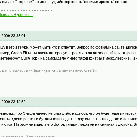
лемы от "старости" не исчезнут, ибо сортность "оптимизировать" нельзя.
Hibiscus Hypnotique
2.2009 23:33:01
шу в этой темке. Может быть кто и ответит. Вопрос по фоткам на сайте Дюпон
ример,
Green Elf
меня очень интересует - реально ли он зеленый или открове
интересует
Curly Top
- на самом деле у него такой контраст между верхней 
ь наши желания сойдут с ума от наших возможностей!!!
2.2009 23:48:53
линочка, про Эльфа ничего не скажу, ибо надеюсь, что он будет еще интересне
чень медлено растет и бутоны гонит один за другим но так ни одного и не выно
ляются. Ни разу не видела его фоток такими, какой он на снимках у Дюпона. В