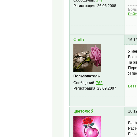
Сообщений:
579
Регистрация:
26.06.2008
Боль
Райс
Chilla
16.1
У ме
Был 
Та ж
Пере
Я пр
Пользователь
Сообщений:
762
Les 
Регистрация:
23.09.2007
цветолюб
16.1
Blac
Раст
Если