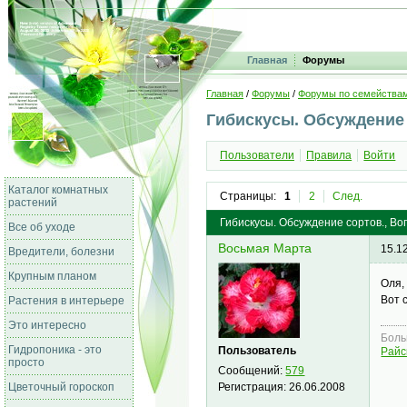
Главная
Форумы
Главная
/
Форумы
/
Форумы по семейства
Гибискусы. Обсуждение 
Пользователи
Правила
Войти
Каталог комнатных
Страницы:
1
2
След.
растений
Гибискусы. Обсуждение сортов., Во
Все об уходе
Восьмая Марта
15.1
Вредители, болезни
Крупным планом
Оля,
Вот 
Растения в интерьере
Это интересно
Боль
Гидропоника - это
Пользователь
Райс
просто
Сообщений:
579
Регистрация:
26.06.2008
Цветочный гороскоп