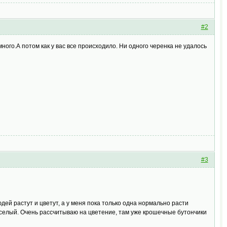
#2
ного.А потом как у вас все происходило. Ни одного черенка не удалось
#3
юдей растут и цветут, а у меня пока только одна нормально расти
веселый. Очень рассчитываю на цветение, там уже крошечные бутончики