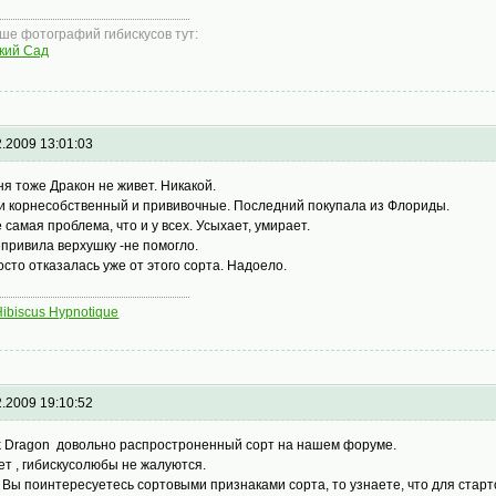
ше фотографий гибискусов тут:
кий Сад
2.2009 13:01:03
ня тоже Дракон не живет. Никакой.
и корнесобственный и прививочные. Последний покупала из Флориды.
е самая проблема, что и у всех. Усыхает, умирает.
привила верхушку -не помогло.
осто отказалась уже от этого сорта. Надоело.
Hibiscus Hypnotique
2.2009 19:10:52
k Dragon довольно распростроненный сорт на нашем форуме.
ет , гибискусолюбы не жалуются.
 Вы поинтересуетесь сортовыми признаками сорта, то узнаете, что для старт