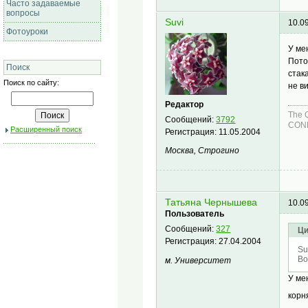
Часто задаваемые
вопросы
Suvi
10.0
Фотоуроки
У ме
Пото
Поиск
стак
Поиск по сайту:
не в
Редактор
The 
Сообщений:
3792
COND
Расширенный поиск
Регистрация:
11.05.2004
Москва, Строгино
Татьяна Чернышева
10.0
Пользователь
Сообщений:
327
Ци
Регистрация:
27.04.2004
Su
Во
м. Университет
У ме
корн