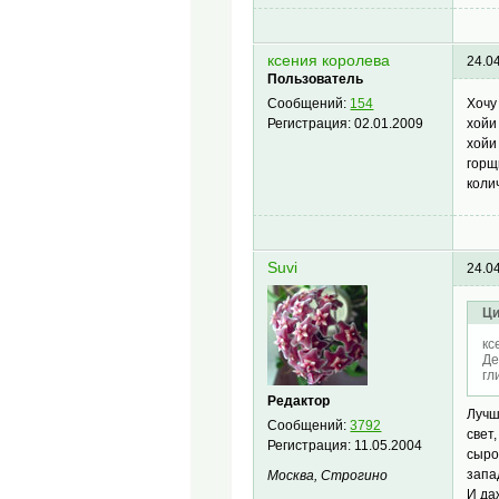
ксения королева
24.0
Пользователь
Хочу
Сообщений:
154
хойи
Регистрация:
02.01.2009
хойи
горщ
коли
Suvi
24.0
Ци
кс
Де
гл
Редактор
Луч
Сообщений:
3792
свет
Регистрация:
11.05.2004
сыро
запа
Москва, Строгино
И да