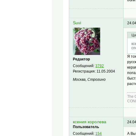
Suvi
24.0
Ци
кс
сп
Я то
Редактор
русс
Сообщений:
3792
кера
Регистрация:
11.05.2004
попа
быст
Москва, Строгино
раст
The 
COND
ксения королева
24.0
Пользователь
А Вы
Сообщений:
154