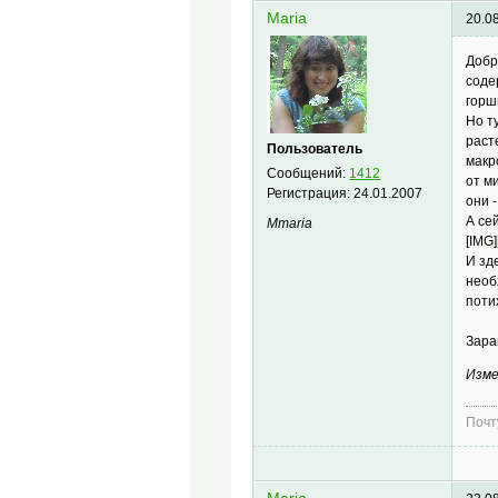
Maria
20.0
Добр
соде
горш
Но т
раст
Пользователь
макр
Сообщений:
1412
от м
Регистрация:
24.01.2007
они 
А се
Mmaria
[IMG]
И зд
необ
поти
Зара
Изме
Почт