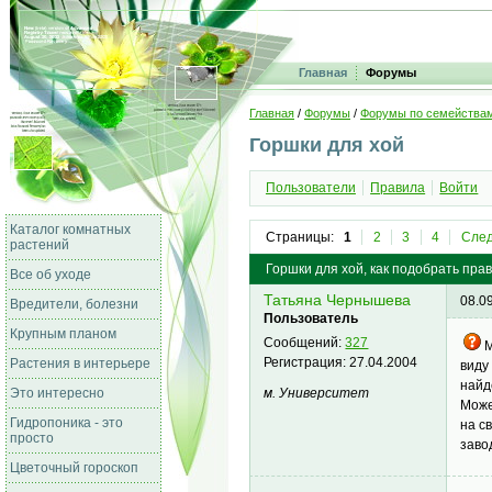
Главная
Форумы
Главная
/
Форумы
/
Форумы по семейства
Горшки для хой
Пользователи
Правила
Войти
Каталог комнатных
Страницы:
1
2
3
4
След
растений
Горшки для хой, как подобрать пра
Все об уходе
Татьяна Чернышева
08.0
Вредители, болезни
Пользователь
Крупным планом
Сообщений:
327
М
Регистрация:
27.04.2004
Растения в интерьере
виду
найд
м. Университет
Это интересно
Може
Гидропоника - это
на с
просто
заво
Цветочный гороскоп