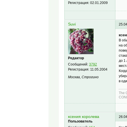
Регистрация:
02.01.2009
Suvi
25.0
ксен
В об
на о
пове
стак
Редактор
до 1
Сообщений:
3792
мест
Регистрация:
11.05.2004
Когд
убир
Москва, Строгино
в оди
The 
COND
ксения королева
26.0
Пользователь