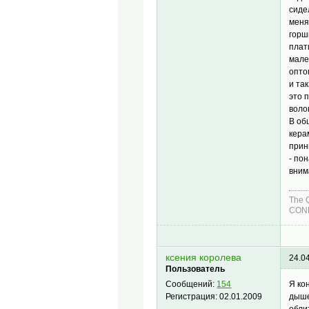
сиде
меня
горш
плат
мале
опто
и та
это 
воло
В об
кера
прин
- по
вним
The 
COND
ксения королева
24.0
Пользователь
Я ко
Сообщений:
154
дыше
Регистрация:
02.01.2009
обли