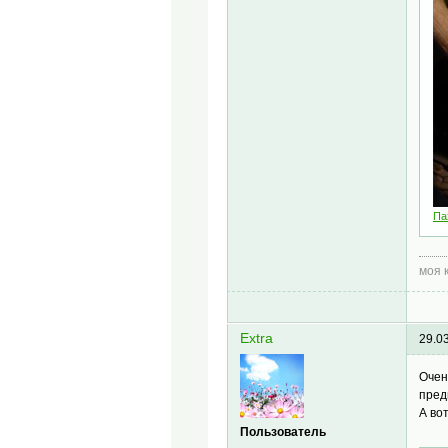
Па
моя 
Extra
29.0
Очен
пред
А во
Пользователь