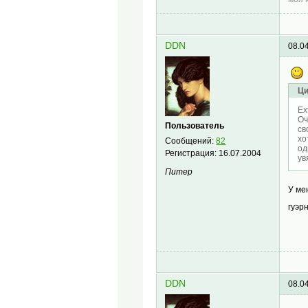
DDN
08.0
Ци
Ex
Оч
Пользователь
св
хо
Сообщений:
82
од
Регистрация:
16.07.2004
ув
Питер
У ме
гуэр
DDN
08.0