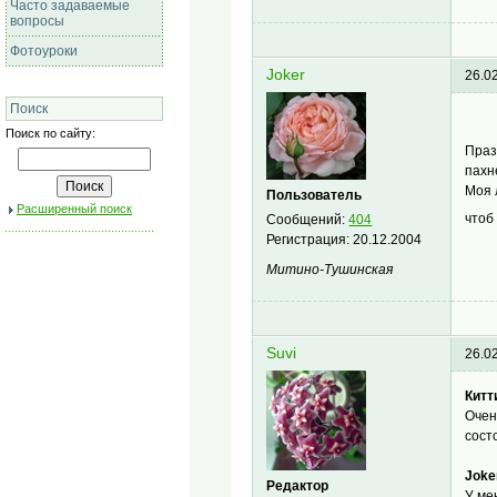
Часто задаваемые
вопросы
Фотоуроки
Joker
26.0
Поиск
Поиск по сайту:
Пра
пахн
Моя 
Пользователь
Расширенный поиск
чтоб
Сообщений:
404
Регистрация:
20.12.2004
Митино-Тушинская
Suvi
26.0
Китт
Очен
сост
Joke
Редактор
У ме