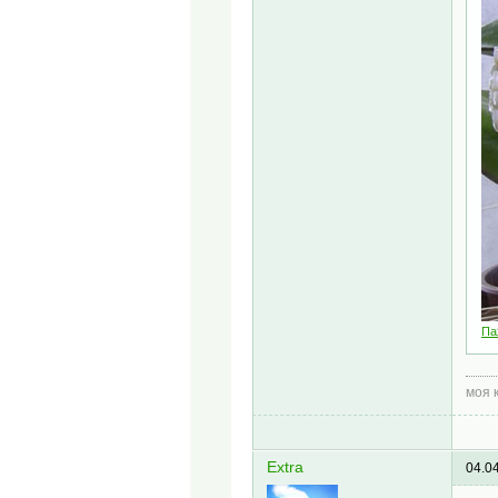
Па
моя 
Extra
04.0