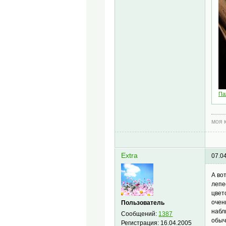
Па
моя 
Extra
07.0
А во
лепе
цвет
очен
Пользователь
набл
Сообщений:
1387
обыч
Регистрация:
16.04.2005