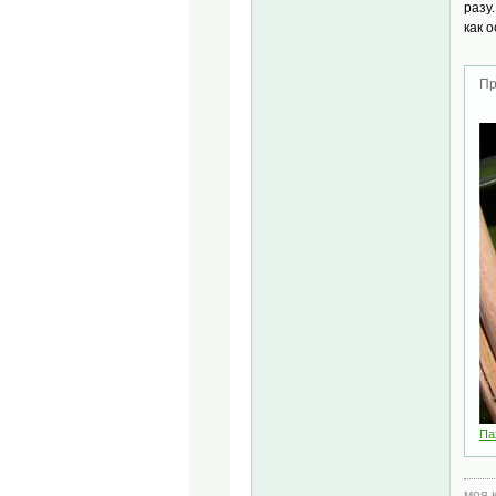
разу
как 
Пр
Па
моя 