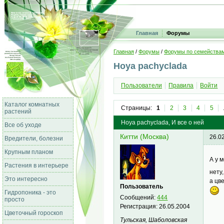
Главная
Форумы
Главная
/
Форумы
/
Форумы по семейства
Hoya pachyclada
Пользователи
Правила
Войти
Каталог комнатных
Страницы:
1
2
3
4
5
растений
Hoya pachyclada, И все о ней
Все об уходе
Китти (Москва)
26.0
Вредители, болезни
Крупным планом
А у 
Растения в интерьере
нету
Это интересно
а цв
Пользователь
Гидропоника - это
Сообщений:
444
просто
Регистрация:
26.05.2004
Цветочный гороскоп
Тульская, Шаболовская