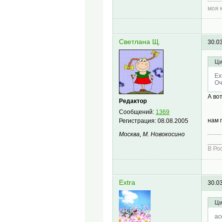
моя 
Светлана Щ.
30.0
Ци
Ex
Оч
А во
Редактор
Сообщений:
1369
нам 
Регистрация:
08.08.2005
Москва, М. Новокосино
____
В Ро
Extra
30.0
Ци
ac