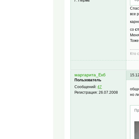
Г. Пермь
Спас
все 
кар
со
с
Меня
Тоже
Кто 
маргарита_Екб
15.1
Пользователь
Сообщений:
47
общи
Регистрация:
26.07.2008
но л
Пр