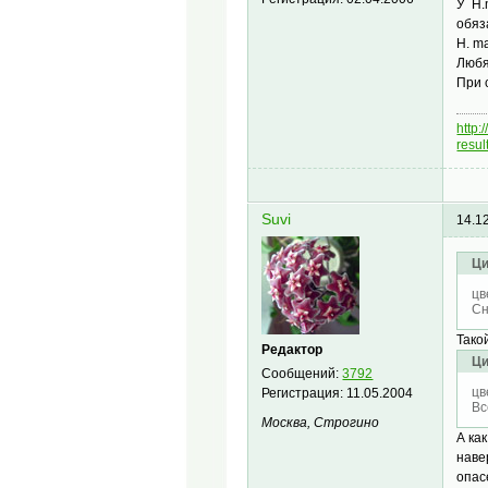
У H.
обяз
H. ma
Любя
При 
http
resu
Suvi
14.1
Ци
цв
Сн
Тако
Редактор
Ци
Сообщений:
3792
цв
Регистрация:
11.05.2004
Вс
Москва, Строгино
А ка
наве
опас