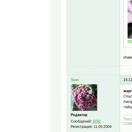
PI
Изме
Suvi
15.1
марг
Спас
macg
тайц
Редактор
The 
Сообщений:
3792
COND
Регистрация:
11.05.2004