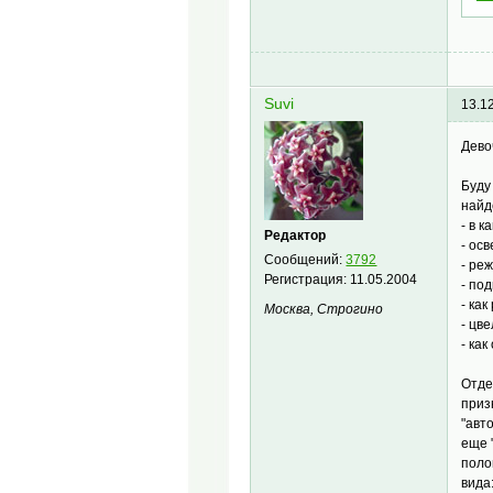
Suvi
13.1
Дево
Буду
найд
- в 
Редактор
- ос
Сообщений:
3792
- ре
Регистрация:
11.05.2004
- по
- ка
Москва, Строгино
- цв
- ка
Отдел
приз
"авт
еще 
поло
вида