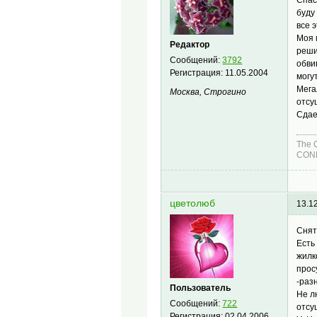
буду
все 
Моя 
Редактор
реши
Сообщений:
3792
обви
Регистрация:
11.05.2004
могу
Мега
Москва, Строгино
отсу
Сдае
The 
COND
цветолюб
13.1
Снять
Есть
жилк
прос
-раз
Пользователь
Не л
Сообщений:
722
отсу
Регистрация:
02.04.2006