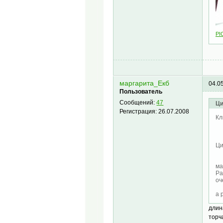
PI
маргарита_Екб
04.0
Пользователь
Сообщений:
47
Ци
Регистрация:
26.07.2008
Кл
Ц
ма
Ра
оч
а 
длин
торч