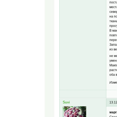
пост
мест
севе
на п
ткан
прос
В ма
повт
пере
Запа
из в
не 
умен
Макг
раст
оба 
Изме
Suvi
13.1
марг
Спас