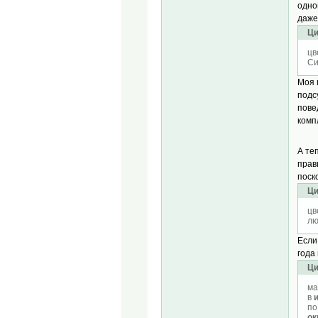
одно
даже
Ци
цв
Си
Моя 
подс
пове
комп
А те
прав
поск
Ци
цв
лю
Если
года
Ци
ма
в
по
ок