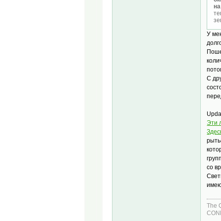
на
те
зе
У ме
долг
Поше
коли
пото
С др
сост
пере
Upda
Эти 
Здес
рыть
кото
груп
со в
Свет
имею
The 
COND