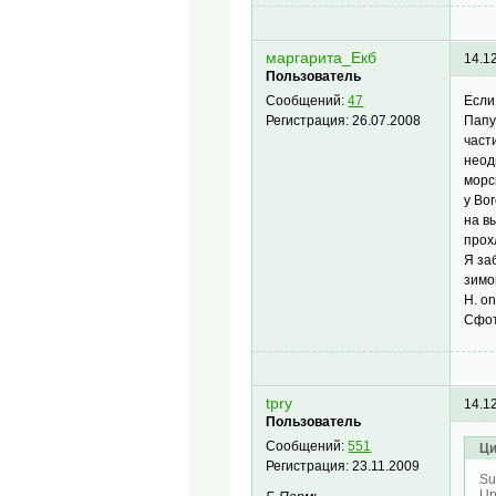
маргарита_Екб
14.1
Пользователь
Если
Сообщений:
47
Папу
Регистрация:
26.07.2008
част
неод
морс
у Bo
на в
прох
Я за
зимо
H. o
Сфот
tpry
14.1
Пользователь
Сообщений:
551
Ци
Регистрация:
23.11.2009
Su
Up