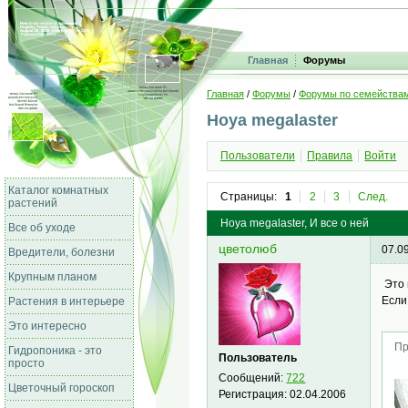
Главная
Форумы
Главная
/
Форумы
/
Форумы по семейства
Hoya megalaster
Пользователи
Правила
Войти
Каталог комнатных
Страницы:
1
2
3
След.
растений
Hoya megalaster, И все о ней
Все об уходе
цветолюб
07.0
Вредители, болезни
Крупным планом
Это 
Если
Растения в интерьере
Это интересно
Пр
Гидропоника - это
Пользователь
просто
Сообщений:
722
Цветочный гороскоп
Регистрация:
02.04.2006