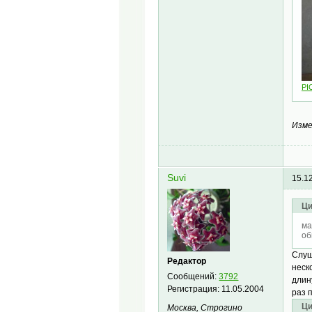
PI
Изме
Suvi
15.1
Ци
ма
об
Слуш
Редактор
неск
Сообщений:
3792
длин
Регистрация:
11.05.2004
раз 
Ци
Москва, Строгино