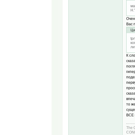
ма
H.
Очен
Вас 
Ци
tp
ко
ли
К сл
сказ
погл
гипе
поде
перв
прос
сказ
впеч
то ж
суще
ВСЕ 
The 
COND