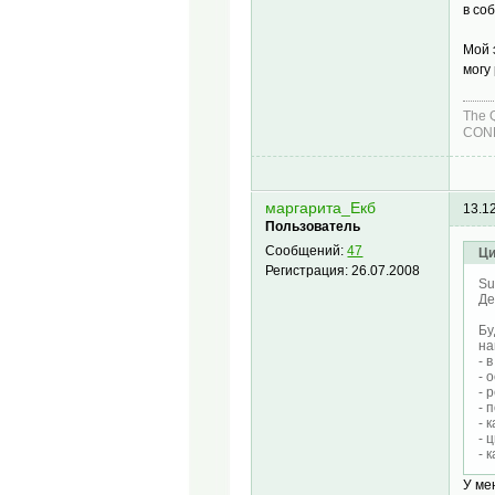
в со
Мой 
могу
The 
COND
маргарита_Екб
13.1
Пользователь
Сообщений:
47
Ци
Регистрация:
26.07.2008
Su
Де
Бу
на
- 
- 
- 
- 
- 
- 
- 
У ме