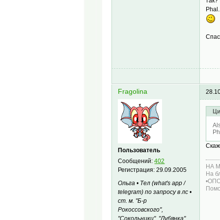
так?
Phal
Спа
Fragolina
28.1
Ци
Al
Ph
Скаж
Пользователь
Сообщений:
402
НА М
Регистрация:
29.09.2005
На б
•ОП
Ольга • Тел (what's app /
Помо
telegram) по запросу в лс •
ст. м. "Б-р
Рокоссовского",
"Сокольники", "Лубянка",