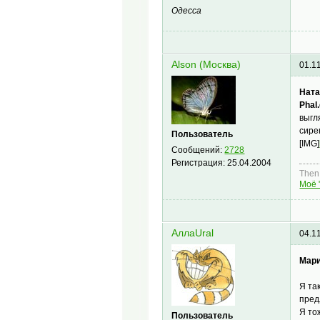
Одесса
Alson (Москва)
01.1
Ната
Phal.
выгл
сире
Пользователь
[IMG]
Сообщений:
2728
Регистрация:
25.04.2004
Then,
Моё 
АллаUral
04.1
Мар
Я та
пред
Я то
Пользователь