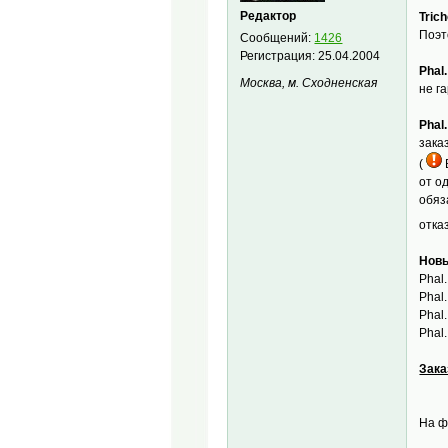
Редактор
Trich
Поэт
Сообщений:
1426
Регистрация:
25.04.2004
Phal.
Москва, м. Сходненская
не г
Phal.
зака
(
от од
обяз
отк
Новы
Phal.
Phal.
Phal.
Phal.
Зака
На ф