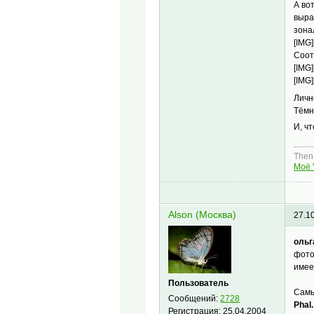
А вот
выр
зона
[IMG]
Соот
[IMG]
[IMG]
Личн
Тёмн
И, ч
Then,
Моё 
Alson (Москва)
27.1
ольг
фото
имее
Пользователь
Самы
Сообщений:
2728
Phal
Регистрация:
25.04.2004