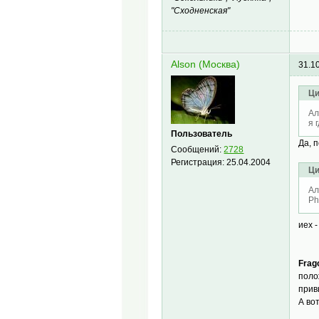
"Сходненская"
Alson (Москва)
31.1
Ци
Ал
я 
Пользователь
Да, 
Сообщений:
2728
Регистрация:
25.04.2004
Ци
Ал
Ph
иех 
Frago
поло
прив
А вот