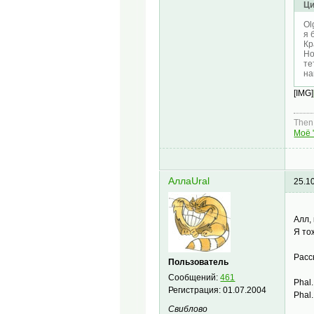
Ци
Ol
я 
Кр
Но
те
на
[IMG]
Then,
Моё 
АллаUral
25.1
Алл,
Я то
Расс
Пользователь
Сообщений:
461
Phal.
Регистрация:
01.07.2004
Phal.
Свиблово