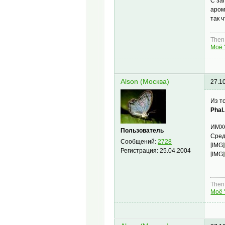
С за
аром
так 
Then,
Моё 
Alson (Москва)
27.1
Из т
Phal.
ИМХО
Пользователь
Сред
Сообщений:
2728
[IMG]
Регистрация:
25.04.2004
[IMG]
Then,
Моё 