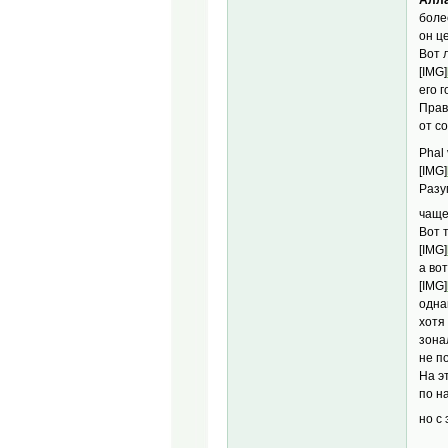
боле
он ц
Вот л
[IMG]
его 
Прав
от с
Phal 
[IMG]
Разу
чаще
Вот 
[IMG]
а во
[IMG]
одна
хотя
зона
не п
На э
по н
но с