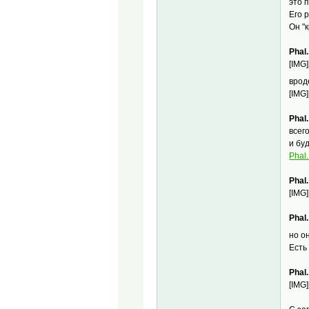
это 
Его 
Он "
Phal
[IMG]
врод
[IMG]
Phal.
всег
и бу
Phal.
Phal
[IMG]
Phal
но о
Ест
Phal
[IMG]