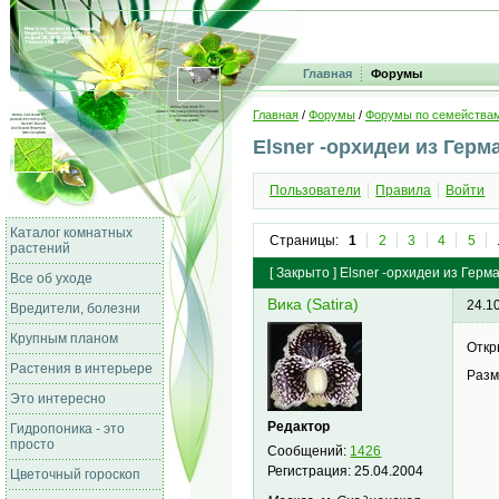
Главная
Форумы
Главная
/
Форумы
/
Форумы по семейства
Elsner -орхидеи из Герм
Пользователи
Правила
Войти
Каталог комнатных
Страницы:
1
2
3
4
5
растений
[
Закрыто
]
Elsner -орхидеи из Герм
Все об уходе
Вика (Satira)
24.1
Вредители, болезни
Крупным планом
Откр
Растения в интерьере
Разм
Это интересно
Редактор
Гидропоника - это
просто
Сообщений:
1426
Регистрация:
25.04.2004
Цветочный гороскоп