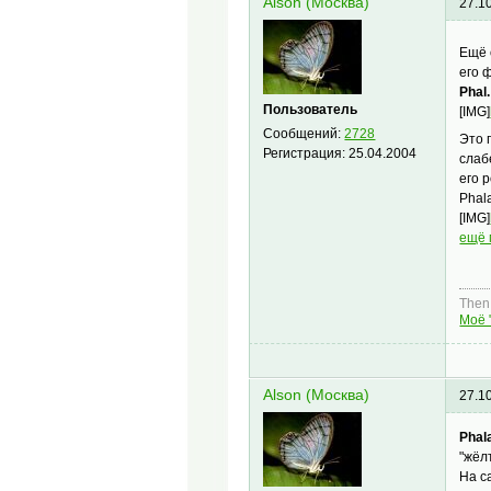
Alson (Москва)
27.1
Ещё 
его 
Phal
Пользователь
[IMG]
Сообщений:
2728
Это 
Регистрация:
25.04.2004
слаб
его 
Phala
[IMG]
ещё 
Then,
Моё 
Alson (Москва)
27.1
Phal
"жёл
На с