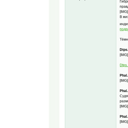
Гибр
прав
[IMG]
В жи
инди
подр
Тёмн
Dtps
[IMG]
Dtps.
Phal
[IMG]
Phal
Судя
разм
[IMG]
Phal
[IMG]