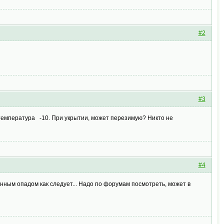
#2
#3
 температура -10. При укрытии, может перезимую? Никто не
#4
венным опадом как следует... Надо по форумам посмотреть, может в