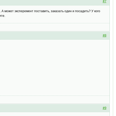
#7
ь. А может эксперемент поставить, заказать один и посадить? У кого
ите.
#8
#9