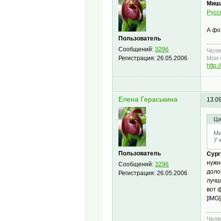
Миш
Русс
А фо
Пользователь
Сообщений:
3296
Челя
Регистрация:
26.05.2006
Мои 
http:
Елена Гераськина
13.0
Ци
Ми
У 
Пользователь
Cypr
нужн
Сообщений:
3296
доло
Регистрация:
26.05.2006
лучш
вот 
[IMG]
Челя