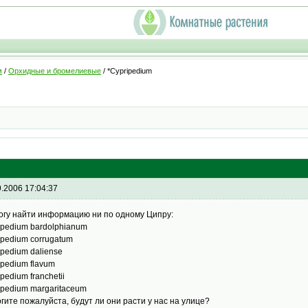
м
/
Орхидные и бромелиевые
/ *Cypripedium
9.2006 17:04:37
огу найти информацию ни по одному Ципру:
ipedium bardolphianum
ipedium corrugatum
ipedium daliense
ipedium flavum
pedium franchetii
ipedium margaritaceum
гите пожалуйста, будут ли они расти у нас на улице?