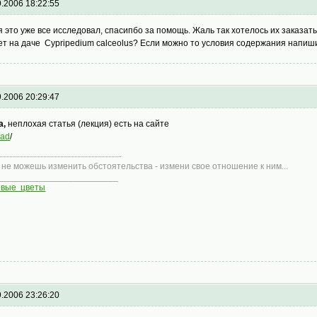
9.2006 18:22:55
 я это уже все исследовал, спасипбо за помощь. Жаль так хотелось их заказат
ет на даче Cypripedium calceolus? Если можно то условия содержания напиш
9.2006 20:29:47
а,
неплохая статья (лекция) есть на сайте
sad
/
 не можешь изменить обстоятельства - измени свое отношение к ним...
________________________
овые цветы
9.2006 23:26:20