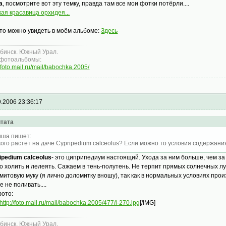
а
, посмотрите вот эту темку, правда там все мои фотки потёрли....
кая красавица орхидея...
то можно увидеть в моём альбоме:
Здесь
бинск. Южный Урал.
фотоальбомы:
//foto.mail.ru/mail/babochka.2005/
9.2006 23:36:17
тата
ша пишет:
кого растет на даче Cypripedium calceolus? Если можно то условия содержан
ipedium calceolus
- это циприпедиум настоящий. Ухода за ним больше, чем з
о холить и лелеять. Сажаем в тень-полутень. Не терпит прямых солнечных л
митовую муку (я лично доломитку вношу), так как в нормальных условиях про
е не поливать....
фото:
http://foto.mail.ru/mail/babochka.2005/477/i-270.jpg
[/IMG]
бинск. Южный Урал.