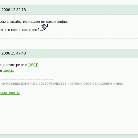
9.2006 12:32:18
раз спасибо, не нашел ни какой инфы.
т кто еще отзавется?
9.2006 15:47:48
а,
посмотрите в
ЭДСР
.
ще
здесь
.
 не можешь изменить обстоятельства - измени свое отношение к ним...
________________________
овые цветы