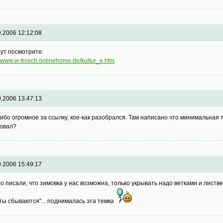
9.2006 12:12:08
тут посмотрите:
//www.w-frosch.onlinehome.de/kultur_e.htm
9.2006 13:47:13
ибо огромное за ссылку, кое-как разобрался. Там написано что минимальная
овал?
9.2006 15:49:17
то писали, что зимовка у нас возможна, только укрывать надо ветками и лист
ты сбываются"... поднималась эта темка