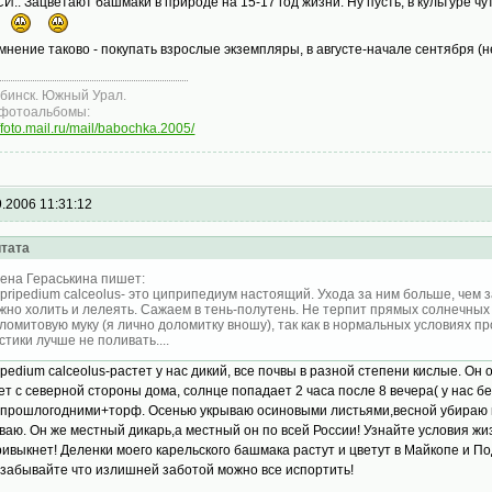
СИ.: Зацветают башмаки в природе на 15-17 год жизни. Ну пусть, в культуре чуть
мнение таково - покупать взрослые экземпляры, в августе-начале сентября (н
бинск. Южный Урал.
фотоальбомы:
//foto.mail.ru/mail/babochka.2005/
9.2006 11:31:12
тата
ена Гераськина пишет:
pripedium calceolus- это циприпедиум настоящий. Ухода за ним больше, чем 
жно холить и лелеять. Сажаем в тень-полутень. Не терпит прямых солнечных
ломитовую муку (я лично доломитку вношу), так как в нормальных условиях п
стики лучше не поливать....
ipedium calceolus-растет у нас дикий, все почвы в разной степени кислые. Он
ет с северной стороны дома, солнце попадает 2 часа после 8 вечера( у нас 
 прошлогодними+торф. Осенью укрываю осиновыми листьями,весной убираю н
ваю. Он же местный дикарь,а местный он по всей России! Узнайте условия жи
ривыкнет! Деленки моего карельского башмака растут и цветут в Майкопе и По
 забывайте что излишней заботой можно все испортить!