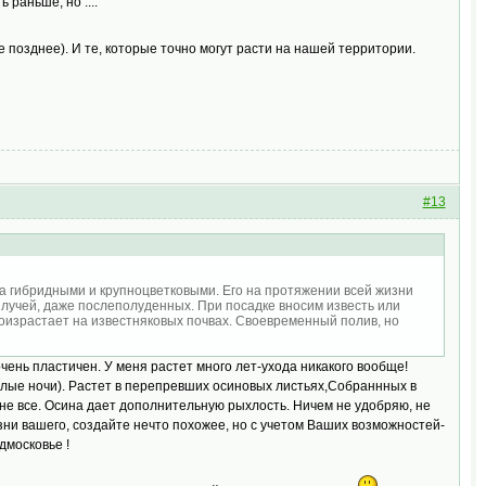
 раньше, но ....
е позднее). И те, которые точно могут расти на нашей территории.
#13
за гибридными и крупноцветковыми. Его на протяжении всей жизни
 лучей, даже послеполуденных. При посадке вносим известь или
роизрастает на известняковых почвах. Своевременный полив, но
 очень пластичен. У меня растет много лет-ухода никакого вообще!
белые ночи). Растет в перепревших осиновых листьях,Собраннных в
е все. Осина дает дополнительную рыхлость. Ничем не удобряю, не
зни вашего, создайте нечто похожее, но с учетом Ваших возможностей-
дмосковье !