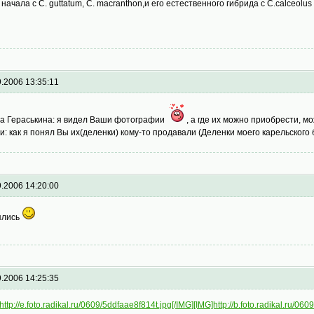
 начала с C. guttatum, C. macranthon,и его естественного гибрида с С.calceolu
9.2006 13:35:11
а Гераськина: я видел Ваши фотографии
, а где их можно приобрести, м
и: как я понял Вы их(деленки) кому-то продавали (Деленки моего карельского
9.2006 14:20:00
ялись
9.2006 14:25:35
http://e.foto.radikal.ru/0609/5ddfaae8f814t.jpg[/IMG]
[IMG]http://b.foto.radikal.ru/06