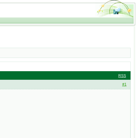
RSS
#1