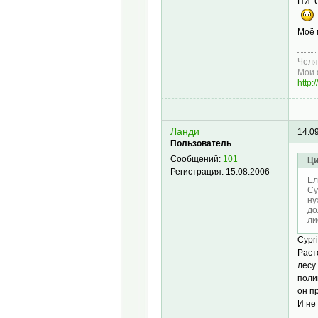
ПИ. 
Моё 
Челя
Мои 
http:
Ланди
14.0
Пользователь
Сообщений:
101
Ци
Регистрация:
15.08.2006
Ел
Cy
ну
до
ли
Cypr
Раст
лесу
поли
он п
И не