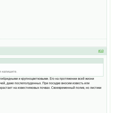
#10
ия напишите.
а гибридными и крупноцветковыми. Его на протяжении всей жизни
учей, даже послеполуденных. При посадке вносим известь или
израстает на известняковых почвах. Своевременный полив, но листики