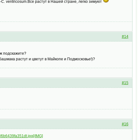
s -C. ventricosum.Все растут в Нашей стране, легко зимуют
#14
ож подскажите?
 башмака растут и цветут в Майкопе и Подмосковье!)?
#15
#16
09/6b6439fa351dt.jpg[/IMG]