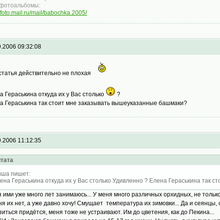
фотоальбомы:
//foto.mail.ru/mail/babochka.2005/
9.2006 09:32:08
 статья действительно не плохая
а Гераськина откуда их у Вас столько
?
а Гераськина так стоит мне заказывать вышеуказанные башмаки?
9.2006 11:12:35
тата
ша пишет:
ена Гераськина откуда их у Вас столько Удивленно ? Елена Гераськина так 
я ими уже много лет занимаюсь... У меня много различных орхидных, не толь
ня их нет, а уже давно хочу! Смущает температура их зимовки... Да и сеянцы,
зиться придётся, меня тоже не устраивают. Им до цветения, как до Пекина...