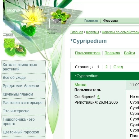
Главная
Форумы
Главная
/
Форумы
/
Форумы по семейства
*Cypripedium
Пользователи
Правила
Войти
Каталог комнатных
Страницы:
1
2
След.
растений
*Cypripedium
Все об уходе
Миша
11.0
Вредители, болезни
Пользователь
Крупным планом
Не м
Сообщений:
6
Cypr
Регистрация:
26.04.2006
Растения в интерьере
Cypr
Это интересно
Cypr
Cypr
Гидропоника - это
просто
Cypri
Cypr
Цветочный гороскоп
Помо